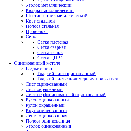
Уголок металлический
Квадрат металлический
Шестигранник металлический
Круг стальной
Полоса стальная
Проволока
Сетка
Сетка плетеная
Сетка сварная
Сетка тканая
Сетка ЦПВС
Оцинкованный металл
Гладкий лист
Гладкий лист оцинкованный
Гладкий лист с полимерным покрытием
Лист оцинкованный
Лист окрашенный
Лист перфорированный оцинкованный
Рулон оцинкованный
Рулон окрашенный
Круг оцинкованный
Лента оцинкованная
Полоса оцинкованная
Уголок оцинкованный