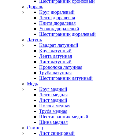
Шестигранник бронзовый
Дюраль
Круг дюралевый
Лента дюралевая
Плита дюралевая
Уголок дюралевый
Шестигранник дюралевый
Латунь
Квадрат латунный
Круг латунный
Лента латунная
Лист латунный
Проволока латунная
Труба латунная
Шестигранник латунный
Медь
Круг медный
Лента медная
Лист медный
Полоса медная
Труба медная
Шестигранник медный
Шина медная
Свинец
Лист свинцовый