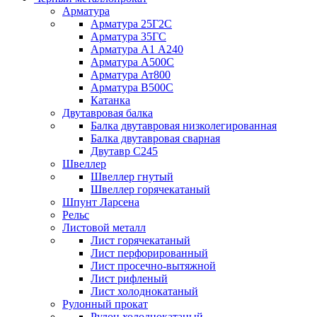
Арматура
Арматура 25Г2С
Арматура 35ГС
Арматура А1 А240
Арматура А500С
Арматура Ат800
Арматура В500С
Катанка
Двутавровая балка
Балка двутавровая низколегированная
Балка двутавровая сварная
Двутавр С245
Швеллер
Швеллер гнутый
Швеллер горячекатаный
Шпунт Ларсена
Рельс
Листовой металл
Лист горячекатаный
Лист перфорированный
Лист просечно-вытяжной
Лист рифленый
Лист холоднокатаный
Рулонный прокат
Рулон холоднокатаный