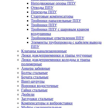
Неподвижные опоры ППУ
Отводы ППУ
Переходы ППУ
Стартовые компенсаторы
Тройники параллельные ППУ
Тройники ППУ
Тройники ППУ с шаровым краном
воздушника
Тройниковые ответвления ППУ
Элементы трубопровода с кабелем вывода
ППУ
Клапаны канализационные
Люки дождеприемники и трапы чугунные
Люки дождеприемники колодцы и трапы
полимерные
Анкера забивные
Болты стальные
Бочата стальные
Винт-шурупы
Воронки водосточные
Гайки стальные
Дюбели
Заглушки стальные
Компенсаторы и вибровставки
Муфты соединительные