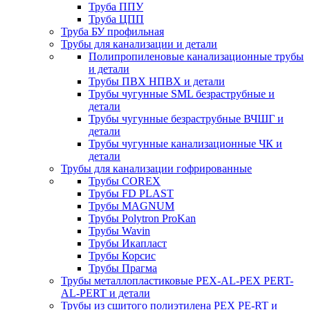
Труба ППУ
Труба ЦПП
Труба БУ профильная
Трубы для канализации и детали
Полипропиленовые канализационные трубы
и детали
Трубы ПВХ НПВХ и детали
Трубы чугунные SML безраструбные и
детали
Трубы чугунные безраструбные ВЧШГ и
детали
Трубы чугунные канализационные ЧК и
детали
Трубы для канализации гофрированные
Трубы COREX
Трубы FD PLAST
Трубы MAGNUM
Трубы Polytron ProKan
Трубы Wavin
Трубы Икапласт
Трубы Корсис
Трубы Прагма
Трубы металлопластиковые PEX-AL-PEX PERT-
AL-PERT и детали
Трубы из сшитого полиэтилена PEX PE-RT и