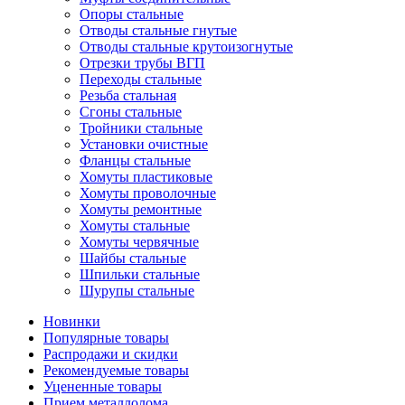
Опоры стальные
Отводы стальные гнутые
Отводы стальные крутоизогнутые
Отрезки трубы ВГП
Переходы стальные
Резьба стальная
Сгоны стальные
Тройники стальные
Установки очистные
Фланцы стальные
Хомуты пластиковые
Хомуты проволочные
Хомуты ремонтные
Хомуты стальные
Хомуты червячные
Шайбы стальные
Шпильки стальные
Шурупы стальные
Новинки
Популярные товары
Распродажи и скидки
Рекомендуемые товары
Уцененные товары
Прием металлолома