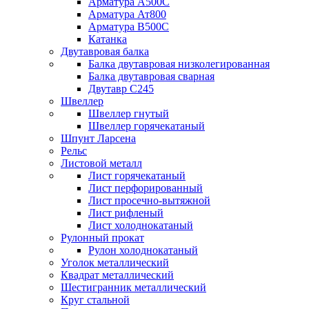
Арматура А500С
Арматура Ат800
Арматура В500С
Катанка
Двутавровая балка
Балка двутавровая низколегированная
Балка двутавровая сварная
Двутавр С245
Швеллер
Швеллер гнутый
Швеллер горячекатаный
Шпунт Ларсена
Рельс
Листовой металл
Лист горячекатаный
Лист перфорированный
Лист просечно-вытяжной
Лист рифленый
Лист холоднокатаный
Рулонный прокат
Рулон холоднокатаный
Уголок металлический
Квадрат металлический
Шестигранник металлический
Круг стальной