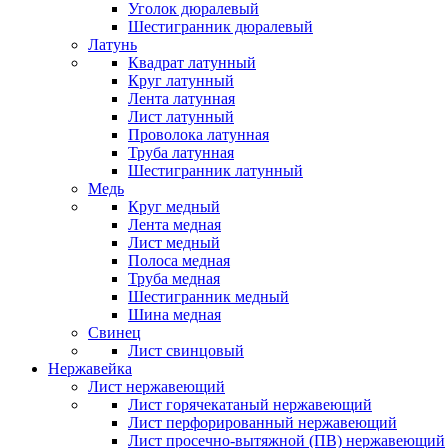
Уголок дюралевый
Шестигранник дюралевый
Латунь
Квадрат латунный
Круг латунный
Лента латунная
Лист латунный
Проволока латунная
Труба латунная
Шестигранник латунный
Медь
Круг медный
Лента медная
Лист медный
Полоса медная
Труба медная
Шестигранник медный
Шина медная
Свинец
Лист свинцовый
Нержавейка
Лист нержавеющий
Лист горячекатаный нержавеющий
Лист перфорированный нержавеющий
Лист просечно-вытяжной (ПВ) нержавеющий