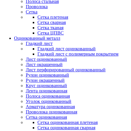
Полоса стальная
Проволока
Сетка
Сетка плетеная
Сетка сварная
Сетка тканая
Сетка ЦПВС
Оцинкованный металл
Гладкий лист
Гладкий лист оцинкованный
Гладкий лист с полимерным покрытием
Лист оцинкованный
Лист окрашенный
Лист перфорированный оцинкованный
Рулон оцинкованный
Рулон окрашенный
Круг оцинкованный
Лента оцинкованная
Полоса оцинкованная
Уголок оцинкованный
Арматура оцинкованная
Проволока оцинкованная
Сетка оцинкованная
Сетка оцинкованная плетеная
Сетка оцинкованная сварная