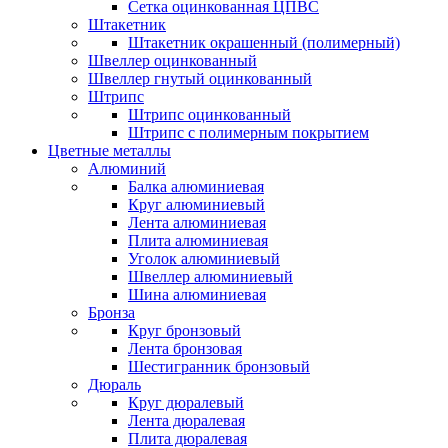
Сетка оцинкованная ЦПВС
Штакетник
Штакетник окрашенный (полимерный)
Швеллер оцинкованный
Швеллер гнутый оцинкованный
Штрипс
Штрипс оцинкованный
Штрипс с полимерным покрытием
Цветные металлы
Алюминий
Балка алюминиевая
Круг алюминиевый
Лента алюминиевая
Плита алюминиевая
Уголок алюминиевый
Швеллер алюминиевый
Шина алюминиевая
Бронза
Круг бронзовый
Лента бронзовая
Шестигранник бронзовый
Дюраль
Круг дюралевый
Лента дюралевая
Плита дюралевая