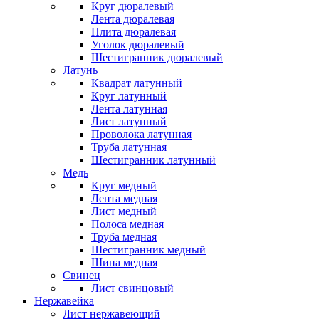
Круг дюралевый
Лента дюралевая
Плита дюралевая
Уголок дюралевый
Шестигранник дюралевый
Латунь
Квадрат латунный
Круг латунный
Лента латунная
Лист латунный
Проволока латунная
Труба латунная
Шестигранник латунный
Медь
Круг медный
Лента медная
Лист медный
Полоса медная
Труба медная
Шестигранник медный
Шина медная
Свинец
Лист свинцовый
Нержавейка
Лист нержавеющий