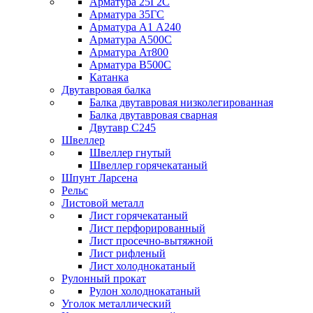
Арматура 25Г2С
Арматура 35ГС
Арматура А1 А240
Арматура А500С
Арматура Ат800
Арматура В500С
Катанка
Двутавровая балка
Балка двутавровая низколегированная
Балка двутавровая сварная
Двутавр С245
Швеллер
Швеллер гнутый
Швеллер горячекатаный
Шпунт Ларсена
Рельс
Листовой металл
Лист горячекатаный
Лист перфорированный
Лист просечно-вытяжной
Лист рифленый
Лист холоднокатаный
Рулонный прокат
Рулон холоднокатаный
Уголок металлический