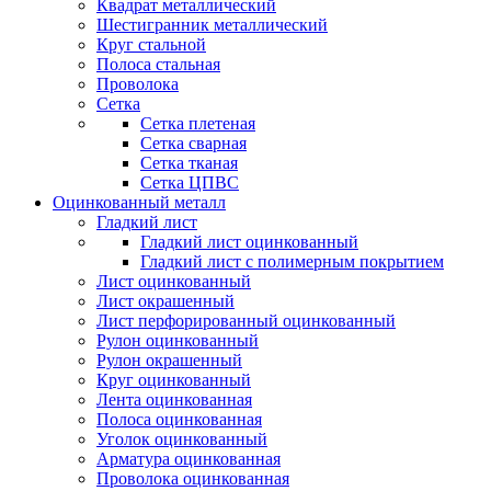
Квадрат металлический
Шестигранник металлический
Круг стальной
Полоса стальная
Проволока
Сетка
Сетка плетеная
Сетка сварная
Сетка тканая
Сетка ЦПВС
Оцинкованный металл
Гладкий лист
Гладкий лист оцинкованный
Гладкий лист с полимерным покрытием
Лист оцинкованный
Лист окрашенный
Лист перфорированный оцинкованный
Рулон оцинкованный
Рулон окрашенный
Круг оцинкованный
Лента оцинкованная
Полоса оцинкованная
Уголок оцинкованный
Арматура оцинкованная
Проволока оцинкованная