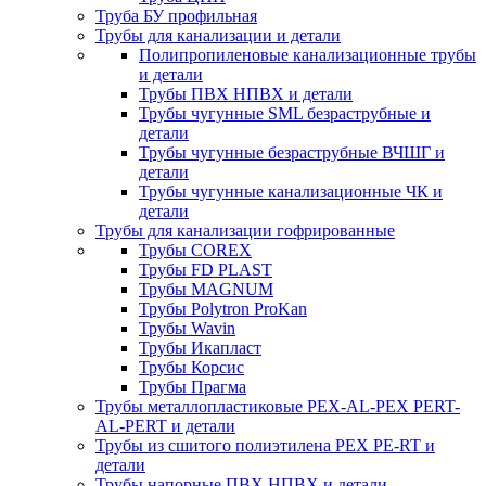
Труба БУ профильная
Трубы для канализации и детали
Полипропиленовые канализационные трубы
и детали
Трубы ПВХ НПВХ и детали
Трубы чугунные SML безраструбные и
детали
Трубы чугунные безраструбные ВЧШГ и
детали
Трубы чугунные канализационные ЧК и
детали
Трубы для канализации гофрированные
Трубы COREX
Трубы FD PLAST
Трубы MAGNUM
Трубы Polytron ProKan
Трубы Wavin
Трубы Икапласт
Трубы Корсис
Трубы Прагма
Трубы металлопластиковые PEX-AL-PEX PERT-
AL-PERT и детали
Трубы из сшитого полиэтилена PEX PE-RT и
детали
Трубы напорные ПВХ НПВХ и детали