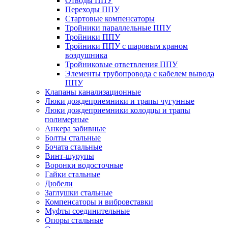
Отводы ППУ
Переходы ППУ
Стартовые компенсаторы
Тройники параллельные ППУ
Тройники ППУ
Тройники ППУ с шаровым краном
воздушника
Тройниковые ответвления ППУ
Элементы трубопровода с кабелем вывода
ППУ
Клапаны канализационные
Люки дождеприемники и трапы чугунные
Люки дождеприемники колодцы и трапы
полимерные
Анкера забивные
Болты стальные
Бочата стальные
Винт-шурупы
Воронки водосточные
Гайки стальные
Дюбели
Заглушки стальные
Компенсаторы и вибровставки
Муфты соединительные
Опоры стальные