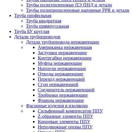
Трубы полиэтиленовые ПЭ ПНД и детали
Трубы полипропиленовые напорные PPR и детали
Труба профильная
Труба квадратная
Труба прямоугольная
Труба БУ круглая
Детали трубопроводов
Детали трубопровода нержавеющие
Американка нержавеющая
Заглушки нержавеющие
Контргайки нержавеющие
Муфты нержавеющие
Ниппели нержавеющие
Отводы нержавеющие
Переход нержавеющий
Сгон нержавеющий
Соединитель нержавеющий
Тройники нержавеющие
Фланцы нержавеющие
Фасонные изделия в изоляции
Cильфонный компенсатор ППУ
Z-образные элементы ППУ
Концевые элементы ППУ
Неподвижные опоры ППУ