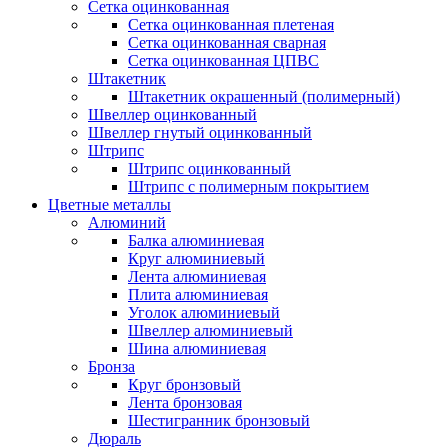
Сетка оцинкованная
Сетка оцинкованная плетеная
Сетка оцинкованная сварная
Сетка оцинкованная ЦПВС
Штакетник
Штакетник окрашенный (полимерный)
Швеллер оцинкованный
Швеллер гнутый оцинкованный
Штрипс
Штрипс оцинкованный
Штрипс с полимерным покрытием
Цветные металлы
Алюминий
Балка алюминиевая
Круг алюминиевый
Лента алюминиевая
Плита алюминиевая
Уголок алюминиевый
Швеллер алюминиевый
Шина алюминиевая
Бронза
Круг бронзовый
Лента бронзовая
Шестигранник бронзовый
Дюраль