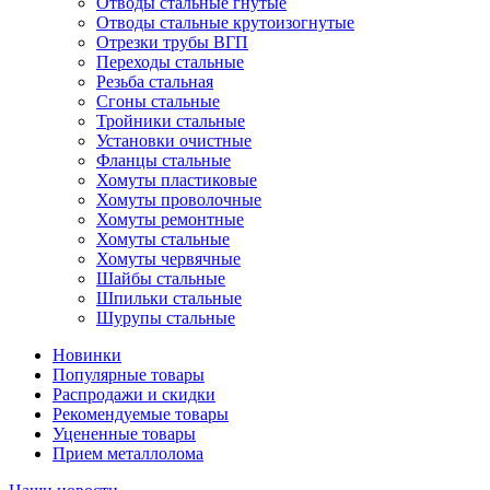
Отводы стальные гнутые
Отводы стальные крутоизогнутые
Отрезки трубы ВГП
Переходы стальные
Резьба стальная
Сгоны стальные
Тройники стальные
Установки очистные
Фланцы стальные
Хомуты пластиковые
Хомуты проволочные
Хомуты ремонтные
Хомуты стальные
Хомуты червячные
Шайбы стальные
Шпильки стальные
Шурупы стальные
Новинки
Популярные товары
Распродажи и скидки
Рекомендуемые товары
Уцененные товары
Прием металлолома