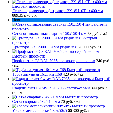
Быстрый просмотр
Лента нержавеющая (штрипс) 12Х18Н10Т 1х400 мм
889.35 руб.
/ кг
Новинка
Быстрый
просмотр
Сетка оцинкованная сварная 150х150 4 мм
73 руб.
/ м2
Быстрый
просмотр
Арматура А3 А500С 14 мм рифленая
34 500 руб.
/ т
Быстрый просмотр
Профнастил С8 RAL 7035 светло-серый эконом
240 руб.
/ м2
Быстрый просмотр
Труба латунная 16х1 мм Л68
423 руб.
/ кг
Быстрый
просмотр
Гладкий лист 0.4 мм RAL 7035 светло-серый
344 руб.
/
пог. м
Быстрый просмотр
Сетка сварная 25х25 1.4 мм
70 руб.
/ м2
Быстрый просмотр
Уголок металлический 80х50х5
66 300 руб.
/ т