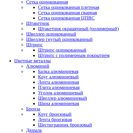
Сетка оцинкованная
Сетка оцинкованная плетеная
Сетка оцинкованная сварная
Сетка оцинкованная ЦПВС
Штакетник
Штакетник окрашенный (полимерный)
Швеллер оцинкованный
Швеллер гнутый оцинкованный
Штрипс
Штрипс оцинкованный
Штрипс с полимерным покрытием
Цветные металлы
Алюминий
Балка алюминиевая
Круг алюминиевый
Лента алюминиевая
Плита алюминиевая
Уголок алюминиевый
Швеллер алюминиевый
Шина алюминиевая
Бронза
Круг бронзовый
Лента бронзовая
Шестигранник бронзовый
Дюраль