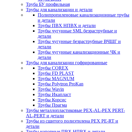
Труба БУ профильная
Трубы для канализации и детали
Полипропиленовые канализационные трубы
и детали
Трубы ПВХ НПВХ и детали
Трубы чугунные SML безраструбные и
детали
Трубы чугунные безраструбные ВЧШГ и
детали
Трубы чугунные канализационные ЧК и
детали
Трубы для канализации гофрированные
Трубы COREX
Трубы FD PLAST
Трубы MAGNUM
Трубы Polytron ProKan
Трубы Wavin
Трубы Икапласт
Трубы Корсис
Трубы Прагма
Трубы металлопластиковые PEX-AL-PEX PERT-
AL-PERT и детали
Трубы из сшитого полиэтилена PEX PE-RT и
детали
Трубы напорные ПВХ НПВХ и детали