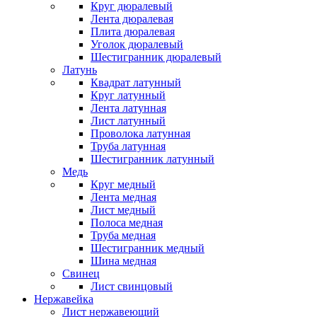
Круг дюралевый
Лента дюралевая
Плита дюралевая
Уголок дюралевый
Шестигранник дюралевый
Латунь
Квадрат латунный
Круг латунный
Лента латунная
Лист латунный
Проволока латунная
Труба латунная
Шестигранник латунный
Медь
Круг медный
Лента медная
Лист медный
Полоса медная
Труба медная
Шестигранник медный
Шина медная
Свинец
Лист свинцовый
Нержавейка
Лист нержавеющий