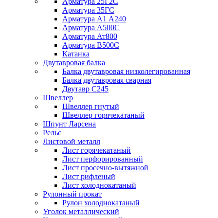
Арматура 25Г2С
Арматура 35ГС
Арматура А1 А240
Арматура А500С
Арматура Ат800
Арматура В500С
Катанка
Двутавровая балка
Балка двутавровая низколегированная
Балка двутавровая сварная
Двутавр С245
Швеллер
Швеллер гнутый
Швеллер горячекатаный
Шпунт Ларсена
Рельс
Листовой металл
Лист горячекатаный
Лист перфорированный
Лист просечно-вытяжной
Лист рифленый
Лист холоднокатаный
Рулонный прокат
Рулон холоднокатаный
Уголок металлический