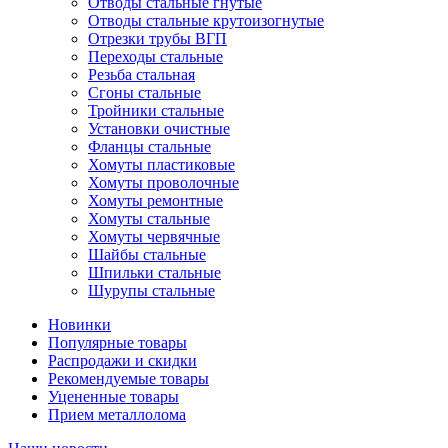
Отводы стальные гнутые
Отводы стальные крутоизогнутые
Отрезки трубы ВГП
Переходы стальные
Резьба стальная
Сгоны стальные
Тройники стальные
Установки очистные
Фланцы стальные
Хомуты пластиковые
Хомуты проволочные
Хомуты ремонтные
Хомуты стальные
Хомуты червячные
Шайбы стальные
Шпильки стальные
Шурупы стальные
Новинки
Популярные товары
Распродажи и скидки
Рекомендуемые товары
Уцененные товары
Прием металлолома