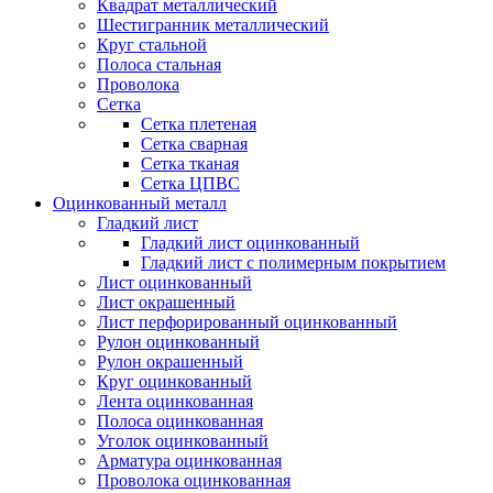
Квадрат металлический
Шестигранник металлический
Круг стальной
Полоса стальная
Проволока
Сетка
Сетка плетеная
Сетка сварная
Сетка тканая
Сетка ЦПВС
Оцинкованный металл
Гладкий лист
Гладкий лист оцинкованный
Гладкий лист с полимерным покрытием
Лист оцинкованный
Лист окрашенный
Лист перфорированный оцинкованный
Рулон оцинкованный
Рулон окрашенный
Круг оцинкованный
Лента оцинкованная
Полоса оцинкованная
Уголок оцинкованный
Арматура оцинкованная
Проволока оцинкованная