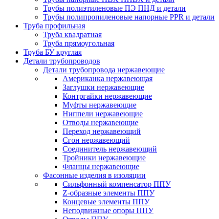
Трубы полиэтиленовые ПЭ ПНД и детали
Трубы полипропиленовые напорные PPR и детали
Труба профильная
Труба квадратная
Труба прямоугольная
Труба БУ круглая
Детали трубопроводов
Детали трубопровода нержавеющие
Американка нержавеющая
Заглушки нержавеющие
Контргайки нержавеющие
Муфты нержавеющие
Ниппели нержавеющие
Отводы нержавеющие
Переход нержавеющий
Сгон нержавеющий
Соединитель нержавеющий
Тройники нержавеющие
Фланцы нержавеющие
Фасонные изделия в изоляции
Cильфонный компенсатор ППУ
Z-образные элементы ППУ
Концевые элементы ППУ
Неподвижные опоры ППУ