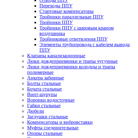
Отводы ППУ
Переходы ППУ
Стартовые компенсаторы
Тройники параллельные ППУ
Тройники ППУ
Тройники ППУ с шаровым краном
воздушника
Тройниковые ответвления ППУ
Элементы трубопровода с кабелем вывода
ППУ
Клапаны канализационные
Люки дождеприемники и трапы чугунные
Люки дождеприемники колодцы и трапы
полимерные
Анкера забивные
Болты стальные
Бочата стальные
Винт-шурупы
Воронки водосточные
Гайки стальные
Дюбели
Заглушки стальные
Компенсаторы и вибровставки
Муфты соединительные
Опоры стальные