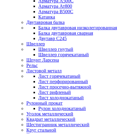
Арматура А500С
Арматура Ат800
Арматура В500С
Катанка
Двутавровая балка
Балка двутавровая низколегированная
Балка двутавровая сварная
Двутавр С245
Швеллер
Швеллер гнутый
Швеллер горячекатаный
Шпунт Ларсена
Рельс
Листовой металл
Лист горячекатаный
Лист перфорированный
Лист просечно-вытяжной
Лист рифленый
Лист холоднокатаный
Рулонный прокат
Рулон холоднокатаный
Уголок металлический
Квадрат металлический
Шестигранник металлический
Круг стальной