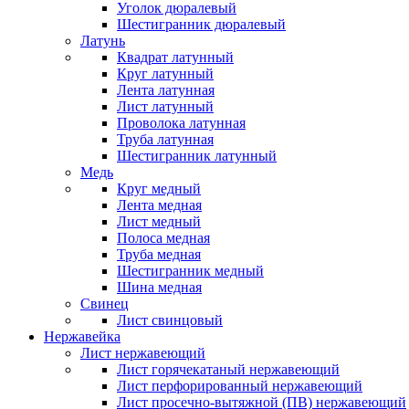
Уголок дюралевый
Шестигранник дюралевый
Латунь
Квадрат латунный
Круг латунный
Лента латунная
Лист латунный
Проволока латунная
Труба латунная
Шестигранник латунный
Медь
Круг медный
Лента медная
Лист медный
Полоса медная
Труба медная
Шестигранник медный
Шина медная
Свинец
Лист свинцовый
Нержавейка
Лист нержавеющий
Лист горячекатаный нержавеющий
Лист перфорированный нержавеющий
Лист просечно-вытяжной (ПВ) нержавеющий