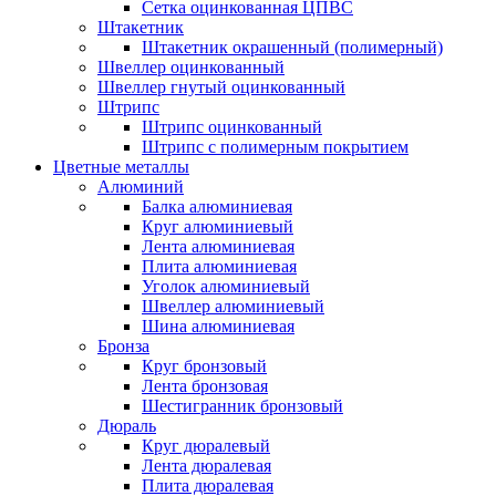
Сетка оцинкованная ЦПВС
Штакетник
Штакетник окрашенный (полимерный)
Швеллер оцинкованный
Швеллер гнутый оцинкованный
Штрипс
Штрипс оцинкованный
Штрипс с полимерным покрытием
Цветные металлы
Алюминий
Балка алюминиевая
Круг алюминиевый
Лента алюминиевая
Плита алюминиевая
Уголок алюминиевый
Швеллер алюминиевый
Шина алюминиевая
Бронза
Круг бронзовый
Лента бронзовая
Шестигранник бронзовый
Дюраль
Круг дюралевый
Лента дюралевая
Плита дюралевая