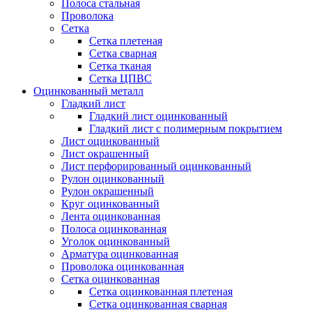
Полоса стальная
Проволока
Сетка
Сетка плетеная
Сетка сварная
Сетка тканая
Сетка ЦПВС
Оцинкованный металл
Гладкий лист
Гладкий лист оцинкованный
Гладкий лист с полимерным покрытием
Лист оцинкованный
Лист окрашенный
Лист перфорированный оцинкованный
Рулон оцинкованный
Рулон окрашенный
Круг оцинкованный
Лента оцинкованная
Полоса оцинкованная
Уголок оцинкованный
Арматура оцинкованная
Проволока оцинкованная
Сетка оцинкованная
Сетка оцинкованная плетеная
Сетка оцинкованная сварная