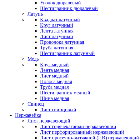
Уголок дюралевый
Шестигранник дюралевый
Латунь
Квадрат латунный
Круг латунный
Лента латунная
Лист латунный
Проволока латунная
Труба латунная
Шестигранник латунный
Медь
Круг медный
Лента медная
Лист медный
Полоса медная
Труба медная
Шестигранник медный
Шина медная
Свинец
Лист свинцовый
Нержавейка
Лист нержавеющий
Лист горячекатаный нержавеющий
Лист перфорированный нержавеющий
Лист просечно-вытяжной (ПВ) нержавеющий