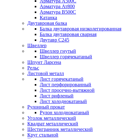
Арматура А500С
Арматура Ат800
Арматура В500С
Катанка
Двутавровая балка
Балка двутавровая низколегированная
Балка двутавровая сварная
Двутавр С245
Швеллер
Швеллер гнутый
Швеллер горячекатаный
Шпунт Ларсена
Рельс
Листовой металл
Лист горячекатаный
Лист перфорированный
Лист просечно-вытяжной
Лист рифленый
Лист холоднокатаный
Рулонный прокат
Рулон холоднокатаный
Уголок металлический
Квадрат металлический
Шестигранник металлический
Круг стальной