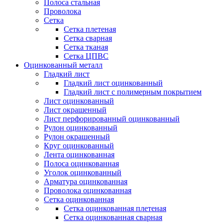
Полоса стальная
Проволока
Сетка
Сетка плетеная
Сетка сварная
Сетка тканая
Сетка ЦПВС
Оцинкованный металл
Гладкий лист
Гладкий лист оцинкованный
Гладкий лист с полимерным покрытием
Лист оцинкованный
Лист окрашенный
Лист перфорированный оцинкованный
Рулон оцинкованный
Рулон окрашенный
Круг оцинкованный
Лента оцинкованная
Полоса оцинкованная
Уголок оцинкованный
Арматура оцинкованная
Проволока оцинкованная
Сетка оцинкованная
Сетка оцинкованная плетеная
Сетка оцинкованная сварная