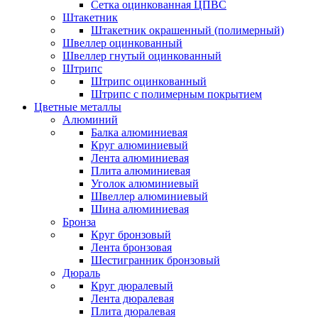
Сетка оцинкованная ЦПВС
Штакетник
Штакетник окрашенный (полимерный)
Швеллер оцинкованный
Швеллер гнутый оцинкованный
Штрипс
Штрипс оцинкованный
Штрипс с полимерным покрытием
Цветные металлы
Алюминий
Балка алюминиевая
Круг алюминиевый
Лента алюминиевая
Плита алюминиевая
Уголок алюминиевый
Швеллер алюминиевый
Шина алюминиевая
Бронза
Круг бронзовый
Лента бронзовая
Шестигранник бронзовый
Дюраль
Круг дюралевый
Лента дюралевая
Плита дюралевая