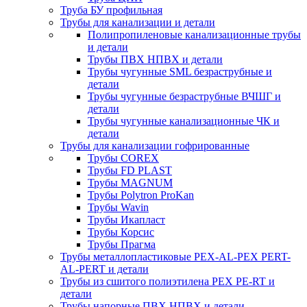
Труба БУ профильная
Трубы для канализации и детали
Полипропиленовые канализационные трубы
и детали
Трубы ПВХ НПВХ и детали
Трубы чугунные SML безраструбные и
детали
Трубы чугунные безраструбные ВЧШГ и
детали
Трубы чугунные канализационные ЧК и
детали
Трубы для канализации гофрированные
Трубы COREX
Трубы FD PLAST
Трубы MAGNUM
Трубы Polytron ProKan
Трубы Wavin
Трубы Икапласт
Трубы Корсис
Трубы Прагма
Трубы металлопластиковые PEX-AL-PEX PERT-
AL-PERT и детали
Трубы из сшитого полиэтилена PEX PE-RT и
детали
Трубы напорные ПВХ НПВХ и детали