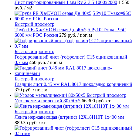
Лист перфорированный 1 мм Rv 2-3.5 1000х2000
1 550
руб.
/ м2
Быстрый просмотр
Труба PE-Xa/EVOH серая Дн 40х5,5 Ру10 Тмакс=95C
6000 мм РОС Россия
279 руб.
/ пог. м
Быстрый просмотр
Гофрированный лист (гофролист) С15 оцинкованный
0.7 мм
460 руб.
/ пог. м
Быстрый просмотр
Гладкий лист 0.45 мм RAL 8017 шоколадно-коричневый
370 руб.
/ пог. м
Быстрый просмотр
Уголок металлический 80х50х5
66 300 руб.
/ т
Быстрый просмотр
Лента нержавеющая (штрипс) 12Х18Н10Т 1х400 мм
889.35 руб.
/ кг