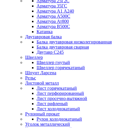
Арматура 25Г2С
Арматура 35ГС
Арматура А1 А240
Арматура А500С
Арматура Ат800
Арматура В500С
Катанка
Двутавровая балка
Балка двутавровая низколегированная
Балка двутавровая сварная
Двутавр С245
Швеллер
Швеллер гнутый
Швеллер горячекатаный
Шпунт Ларсена
Рельс
Листовой металл
Лист горячекатаный
Лист перфорированный
Лист просечно-вытяжной
Лист рифленый
Лист холоднокатаный
Рулонный прокат
Рулон холоднокатаный
Уголок металлический