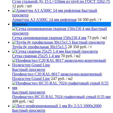
Сгон стальной Ду 15 L=110мм из труб по ГОСТ 3262-75
12 руб.
/ шт
Быстрый
просмотр
Арматура А3 А500С 14 мм рифленая
34 500 руб.
/ т
Новинка
Быстрый
просмотр
Сетка оцинкованная сварная 150х150 4 мм
73 руб.
/ м2
Быстрый просмотр
Труба бу профильная 30х15х1.5
28 350 руб.
/ т
Быстрый просмотр
Сетка сварная 25х25 1.4 мм
70 руб.
/ м2
Быстрый просмотр
Профнастил С20 RAL 8017 шоколадно-коричневый
Полиэстер Grand Line
247 руб.
/ м2
Быстрый просмотр
Профнастил НС35 RAL 7024 графитовый серый 0.55 мм
409 руб.
/ м2
Быстрый просмотр