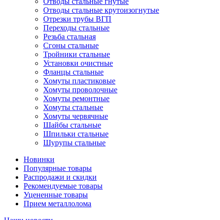
Отводы стальные гнутые
Отводы стальные крутоизогнутые
Отрезки трубы ВГП
Переходы стальные
Резьба стальная
Сгоны стальные
Тройники стальные
Установки очистные
Фланцы стальные
Хомуты пластиковые
Хомуты проволочные
Хомуты ремонтные
Хомуты стальные
Хомуты червячные
Шайбы стальные
Шпильки стальные
Шурупы стальные
Новинки
Популярные товары
Распродажи и скидки
Рекомендуемые товары
Уцененные товары
Прием металлолома