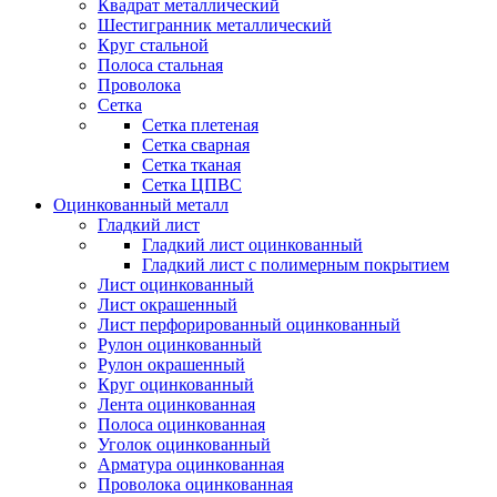
Квадрат металлический
Шестигранник металлический
Круг стальной
Полоса стальная
Проволока
Сетка
Сетка плетеная
Сетка сварная
Сетка тканая
Сетка ЦПВС
Оцинкованный металл
Гладкий лист
Гладкий лист оцинкованный
Гладкий лист с полимерным покрытием
Лист оцинкованный
Лист окрашенный
Лист перфорированный оцинкованный
Рулон оцинкованный
Рулон окрашенный
Круг оцинкованный
Лента оцинкованная
Полоса оцинкованная
Уголок оцинкованный
Арматура оцинкованная
Проволока оцинкованная