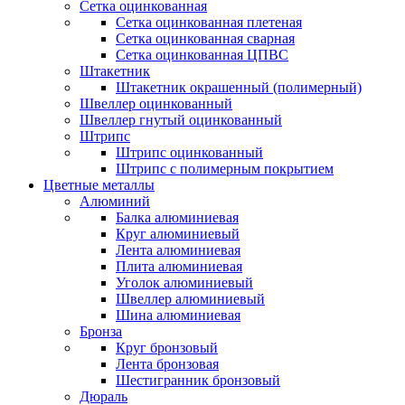
Сетка оцинкованная
Сетка оцинкованная плетеная
Сетка оцинкованная сварная
Сетка оцинкованная ЦПВС
Штакетник
Штакетник окрашенный (полимерный)
Швеллер оцинкованный
Швеллер гнутый оцинкованный
Штрипс
Штрипс оцинкованный
Штрипс с полимерным покрытием
Цветные металлы
Алюминий
Балка алюминиевая
Круг алюминиевый
Лента алюминиевая
Плита алюминиевая
Уголок алюминиевый
Швеллер алюминиевый
Шина алюминиевая
Бронза
Круг бронзовый
Лента бронзовая
Шестигранник бронзовый
Дюраль