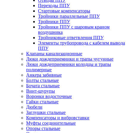
Отводы ППУ
Переходы ППУ
Стартовые компенсаторы
Тройники параллельные ППУ
Тройники ППУ
Тройники ППУ с шаровым краном
воздушника
Тройниковые ответвления ППУ
Элементы трубопровода с кабелем вывода
ППУ
Клапаны канализационные
Люки дождеприемники и трапы чугунные
Люки дождеприемники колодцы и трапы
полимерные
Анкера забивные
Болты стальные
Бочата стальные
Винт-шурупы
Воронки водосточные
Гайки стальные
Дюбели
Заглушки стальные
Компенсаторы и вибровставки
Муфты соединительные
Опоры стальные