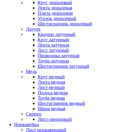
Круг дюралевый
Лента дюралевая
Плита дюралевая
Уголок дюралевый
Шестигранник дюралевый
Латунь
Квадрат латунный
Круг латунный
Лента латунная
Лист латунный
Проволока латунная
Труба латунная
Шестигранник латунный
Медь
Круг медный
Лента медная
Лист медный
Полоса медная
Труба медная
Шестигранник медный
Шина медная
Свинец
Лист свинцовый
Нержавейка
Лист нержавеющий