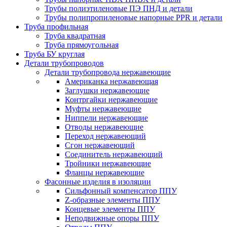
Трубы полиэтиленовые ПЭ ПНД и детали
Трубы полипропиленовые напорные PPR и детали
Труба профильная
Труба квадратная
Труба прямоугольная
Труба БУ круглая
Детали трубопроводов
Детали трубопровода нержавеющие
Американка нержавеющая
Заглушки нержавеющие
Контргайки нержавеющие
Муфты нержавеющие
Ниппели нержавеющие
Отводы нержавеющие
Переход нержавеющий
Сгон нержавеющий
Соединитель нержавеющий
Тройники нержавеющие
Фланцы нержавеющие
Фасонные изделия в изоляции
Cильфонный компенсатор ППУ
Z-образные элементы ППУ
Концевые элементы ППУ
Неподвижные опоры ППУ