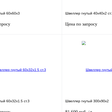
тый 60х60х3
Швеллер гнутый 40х40х2 ст.
просу
Цена по запросу
Запросить цену
Запросить
1 клик
Сравнение
Купить в 1 клик
Под заказ
В избранное
ый 60х32х1.5 ст.3
Швеллер гнутый 300х90х2
просу
81 600 руб.
/ т