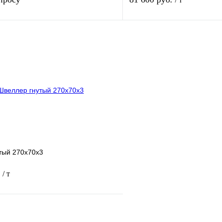
Запросить цену
1 клик
Сравнение
Купить в 1 клик
Под заказ
В избранное
тый 270х70х3
.
/ т
В корзину