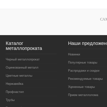
Купить в 1 клик
Сравнение
Купить в 
В избранное
Под заказ
В избранное
СА
Каталог
Наши предложен
металлопроката
Новинки
Черный металлопрокат
Популярные товары
Оцинкованный металл
Распродажи и скидки
Цветные металлы
Рекомендуемые товары
Нержавейка
Уцененные товары
Профнастил
Прием металлолома
Трубы