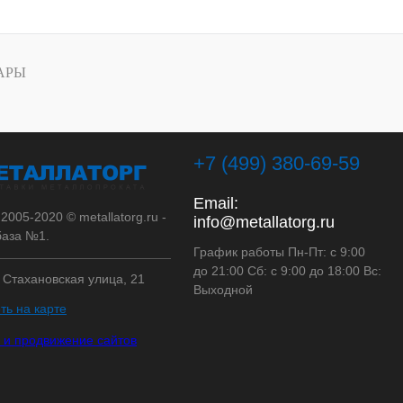
АРЫ
+7 (499) 380-69-59
Email:
 2005-2020 © metallatorg.ru -
info@metallatorg.ru
аза №1.
График работы Пн-Пт: с 9:00
до 21:00 Сб: с 9:00 до 18:00 Вс:
, Стахановская улица, 21
Выходной
ть на карте
 и продвижение сайтов