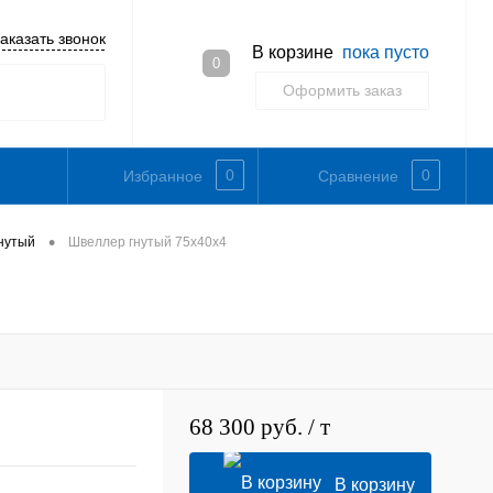
аказать звонок
В корзине
пока пусто
0
Оформить заказ
0
0
Избранное
Сравнение
•
нутый
Швеллер гнутый 75х40х4
68 300 руб.
/ т
В корзину