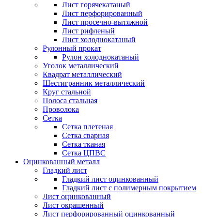
Лист горячекатаный
Лист перфорированный
Лист просечно-вытяжной
Лист рифленый
Лист холоднокатаный
Рулонный прокат
Рулон холоднокатаный
Уголок металлический
Квадрат металлический
Шестигранник металлический
Круг стальной
Полоса стальная
Проволока
Сетка
Сетка плетеная
Сетка сварная
Сетка тканая
Сетка ЦПВС
Оцинкованный металл
Гладкий лист
Гладкий лист оцинкованный
Гладкий лист с полимерным покрытием
Лист оцинкованный
Лист окрашенный
Лист перфорированный оцинкованный