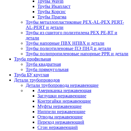
Трубы Wavin
Трубы Икапласт
Трубы Корсис
Трубы Прагма
Трубы металлопластиковые PEX-AL-PEX PERT-
AL-PERT и детали
Трубы из сшитого полиэтилена PEX PE-RT и
детали
Трубы напорные ПВХ НПВХ и детали
Трубы полиэтиленовые ПЭ ПНД и детали
Трубы полипропиленовые напорные PPR и детали
Труба профильная
Труба квадратная
Труба прямоугольная
Труба БУ круглая
Детали трубопроводов
Детали трубопровода нержавеющие
Американка нержавеющая
Заглушки нержавеющие
Контргайки нержавеющие
Муфты нержавеющие
Ниппели нержавеющие
Отводы нержавеющие
Переход нержавеющий
Сгон нержавеющий