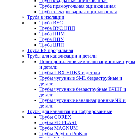
Труба квадратная оцинкованная
Труба прямоугольная оцинкованная
Труба электросварная оцинкованная
Труба в изоляции
Труба ВУС
Труба ВУС ЦПП
Труба ППМ
Труба ППУ
Труба ЦПП
Труба БУ профильная
Трубы для канализации и детали
Полипропиленовые канализационные трубы
и детали
Трубы ПВХ НПВХ и детали
Трубы чугунные SML безраструбные и
детали
Трубы чугунные безраструбные ВЧШГ и
детали
Трубы чугунные канализационные ЧК и
детали
Трубы для канализации гофрированные
Трубы COREX
Трубы FD PLAST
Трубы MAGNUM
Трубы Polytron ProKan