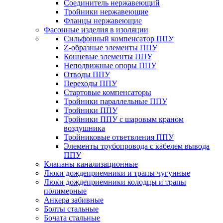
Соединитель нержавеющий
Тройники нержавеющие
Фланцы нержавеющие
Фасонные изделия в изоляции
Cильфонный компенсатор ППУ
Z-образные элементы ППУ
Концевые элементы ППУ
Неподвижные опоры ППУ
Отводы ППУ
Переходы ППУ
Стартовые компенсаторы
Тройники параллельные ППУ
Тройники ППУ
Тройники ППУ с шаровым краном
воздушника
Тройниковые ответвления ППУ
Элементы трубопровода с кабелем вывода
ППУ
Клапаны канализационные
Люки дождеприемники и трапы чугунные
Люки дождеприемники колодцы и трапы
полимерные
Анкера забивные
Болты стальные
Бочата стальные