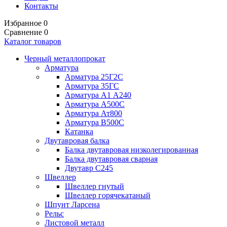
Контакты
Избранное
0
Сравнение
0
Каталог товаров
Черный металлопрокат
Арматура
Арматура 25Г2С
Арматура 35ГС
Арматура А1 А240
Арматура А500С
Арматура Ат800
Арматура В500С
Катанка
Двутавровая балка
Балка двутавровая низколегированная
Балка двутавровая сварная
Двутавр С245
Швеллер
Швеллер гнутый
Швеллер горячекатаный
Шпунт Ларсена
Рельс
Листовой металл