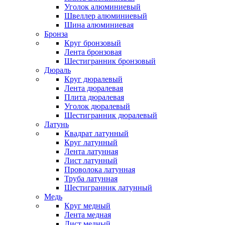
Уголок алюминиевый
Швеллер алюминиевый
Шина алюминиевая
Бронза
Круг бронзовый
Лента бронзовая
Шестигранник бронзовый
Дюраль
Круг дюралевый
Лента дюралевая
Плита дюралевая
Уголок дюралевый
Шестигранник дюралевый
Латунь
Квадрат латунный
Круг латунный
Лента латунная
Лист латунный
Проволока латунная
Труба латунная
Шестигранник латунный
Медь
Круг медный
Лента медная
Лист медный