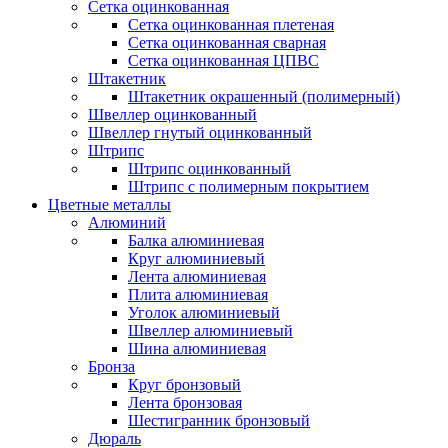
Сетка оцинкованная
Сетка оцинкованная плетеная
Сетка оцинкованная сварная
Сетка оцинкованная ЦПВС
Штакетник
Штакетник окрашенный (полимерный)
Швеллер оцинкованный
Швеллер гнутый оцинкованный
Штрипс
Штрипс оцинкованный
Штрипс с полимерным покрытием
Цветные металлы
Алюминий
Балка алюминиевая
Круг алюминиевый
Лента алюминиевая
Плита алюминиевая
Уголок алюминиевый
Швеллер алюминиевый
Шина алюминиевая
Бронза
Круг бронзовый
Лента бронзовая
Шестигранник бронзовый
Дюраль