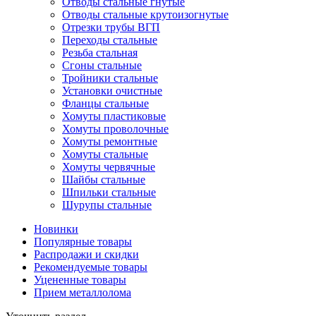
Отводы стальные гнутые
Отводы стальные крутоизогнутые
Отрезки трубы ВГП
Переходы стальные
Резьба стальная
Сгоны стальные
Тройники стальные
Установки очистные
Фланцы стальные
Хомуты пластиковые
Хомуты проволочные
Хомуты ремонтные
Хомуты стальные
Хомуты червячные
Шайбы стальные
Шпильки стальные
Шурупы стальные
Новинки
Популярные товары
Распродажи и скидки
Рекомендуемые товары
Уцененные товары
Прием металлолома