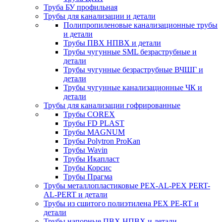
Труба БУ профильная
Трубы для канализации и детали
Полипропиленовые канализационные трубы
и детали
Трубы ПВХ НПВХ и детали
Трубы чугунные SML безраструбные и
детали
Трубы чугунные безраструбные ВЧШГ и
детали
Трубы чугунные канализационные ЧК и
детали
Трубы для канализации гофрированные
Трубы COREX
Трубы FD PLAST
Трубы MAGNUM
Трубы Polytron ProKan
Трубы Wavin
Трубы Икапласт
Трубы Корсис
Трубы Прагма
Трубы металлопластиковые PEX-AL-PEX PERT-
AL-PERT и детали
Трубы из сшитого полиэтилена PEX PE-RT и
детали
Трубы напорные ПВХ НПВХ и детали