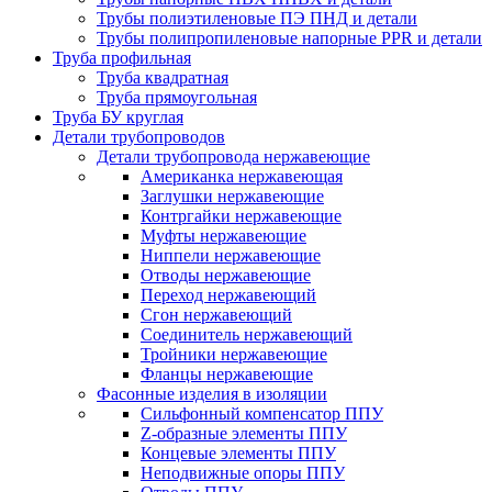
Трубы полиэтиленовые ПЭ ПНД и детали
Трубы полипропиленовые напорные PPR и детали
Труба профильная
Труба квадратная
Труба прямоугольная
Труба БУ круглая
Детали трубопроводов
Детали трубопровода нержавеющие
Американка нержавеющая
Заглушки нержавеющие
Контргайки нержавеющие
Муфты нержавеющие
Ниппели нержавеющие
Отводы нержавеющие
Переход нержавеющий
Сгон нержавеющий
Соединитель нержавеющий
Тройники нержавеющие
Фланцы нержавеющие
Фасонные изделия в изоляции
Cильфонный компенсатор ППУ
Z-образные элементы ППУ
Концевые элементы ППУ
Неподвижные опоры ППУ