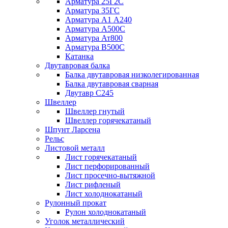
Арматура 25Г2С
Арматура 35ГС
Арматура А1 А240
Арматура А500С
Арматура Ат800
Арматура В500С
Катанка
Двутавровая балка
Балка двутавровая низколегированная
Балка двутавровая сварная
Двутавр С245
Швеллер
Швеллер гнутый
Швеллер горячекатаный
Шпунт Ларсена
Рельс
Листовой металл
Лист горячекатаный
Лист перфорированный
Лист просечно-вытяжной
Лист рифленый
Лист холоднокатаный
Рулонный прокат
Рулон холоднокатаный
Уголок металлический