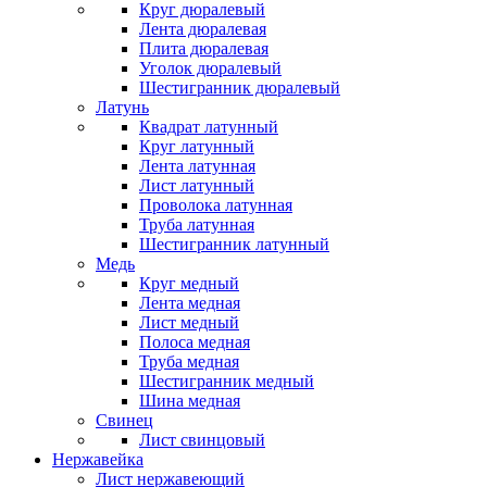
Круг дюралевый
Лента дюралевая
Плита дюралевая
Уголок дюралевый
Шестигранник дюралевый
Латунь
Квадрат латунный
Круг латунный
Лента латунная
Лист латунный
Проволока латунная
Труба латунная
Шестигранник латунный
Медь
Круг медный
Лента медная
Лист медный
Полоса медная
Труба медная
Шестигранник медный
Шина медная
Свинец
Лист свинцовый
Нержавейка
Лист нержавеющий