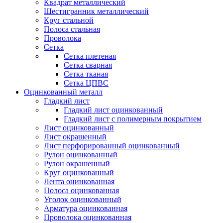
Квадрат металлический
Шестигранник металлический
Круг стальной
Полоса стальная
Проволока
Сетка
Сетка плетеная
Сетка сварная
Сетка тканая
Сетка ЦПВС
Оцинкованный металл
Гладкий лист
Гладкий лист оцинкованный
Гладкий лист с полимерным покрытием
Лист оцинкованный
Лист окрашенный
Лист перфорированный оцинкованный
Рулон оцинкованный
Рулон окрашенный
Круг оцинкованный
Лента оцинкованная
Полоса оцинкованная
Уголок оцинкованный
Арматура оцинкованная
Проволока оцинкованная