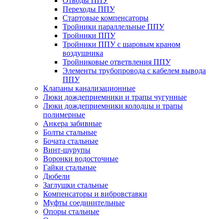
Отводы ППУ
Переходы ППУ
Стартовые компенсаторы
Тройники параллельные ППУ
Тройники ППУ
Тройники ППУ с шаровым краном
воздушника
Тройниковые ответвления ППУ
Элементы трубопровода с кабелем вывода
ППУ
Клапаны канализационные
Люки дождеприемники и трапы чугунные
Люки дождеприемники колодцы и трапы
полимерные
Анкера забивные
Болты стальные
Бочата стальные
Винт-шурупы
Воронки водосточные
Гайки стальные
Дюбели
Заглушки стальные
Компенсаторы и вибровставки
Муфты соединительные
Опоры стальные