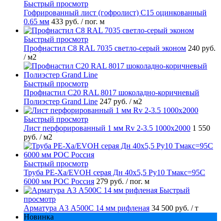
Быстрый просмотр
Гофрированный лист (гофролист) С15 оцинкованный
0.65 мм
433 руб.
/ пог. м
Быстрый просмотр
Профнастил С8 RAL 7035 светло-серый эконом
240 руб.
/ м2
Быстрый просмотр
Профнастил С20 RAL 8017 шоколадно-коричневый
Полиэстер Grand Line
247 руб.
/ м2
Быстрый просмотр
Лист перфорированный 1 мм Rv 2-3.5 1000х2000
1 550
руб.
/ м2
Быстрый просмотр
Труба PE-Xa/EVOH серая Дн 40х5,5 Ру10 Тмакс=95C
6000 мм РОС Россия
279 руб.
/ пог. м
Быстрый
просмотр
Арматура А3 А500С 14 мм рифленая
34 500 руб.
/ т
Новинка