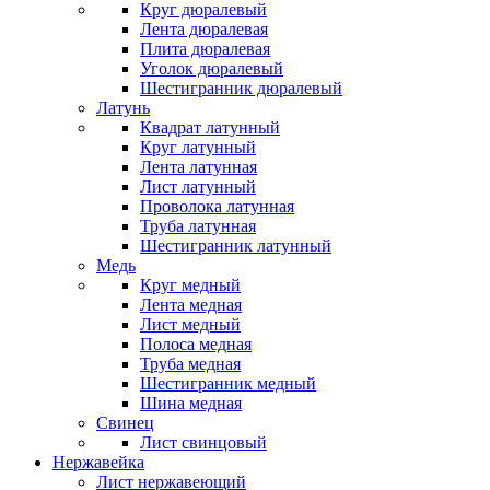
Круг дюралевый
Лента дюралевая
Плита дюралевая
Уголок дюралевый
Шестигранник дюралевый
Латунь
Квадрат латунный
Круг латунный
Лента латунная
Лист латунный
Проволока латунная
Труба латунная
Шестигранник латунный
Медь
Круг медный
Лента медная
Лист медный
Полоса медная
Труба медная
Шестигранник медный
Шина медная
Свинец
Лист свинцовый
Нержавейка
Лист нержавеющий