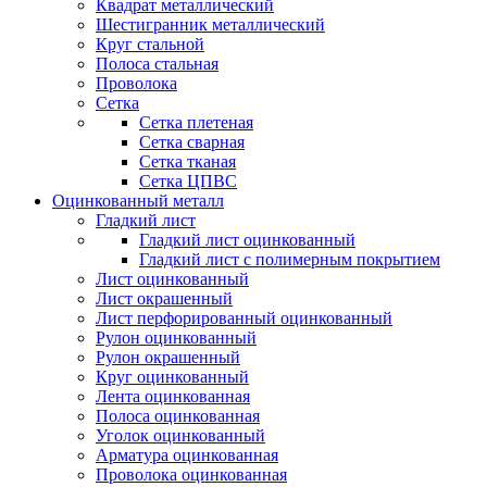
Квадрат металлический
Шестигранник металлический
Круг стальной
Полоса стальная
Проволока
Сетка
Сетка плетеная
Сетка сварная
Сетка тканая
Сетка ЦПВС
Оцинкованный металл
Гладкий лист
Гладкий лист оцинкованный
Гладкий лист с полимерным покрытием
Лист оцинкованный
Лист окрашенный
Лист перфорированный оцинкованный
Рулон оцинкованный
Рулон окрашенный
Круг оцинкованный
Лента оцинкованная
Полоса оцинкованная
Уголок оцинкованный
Арматура оцинкованная
Проволока оцинкованная