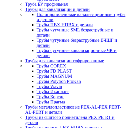
Труба БУ профильная
Трубы для канализации и детали
Полипропиленовые канализационные трубы
и детали
Трубы ПВХ НПВХ и детали
Трубы чугунные SML безраструбные и
детали
Трубы чугунные безраструбные ВЧШГ и
детали
Трубы чугунные канализационные ЧК и
детали
Трубы для канализации гофрированные
Трубы COREX
Трубы FD PLAST
Трубы MAGNUM
Трубы Polytron ProKan
Трубы Wavin
Трубы Икапласт
Трубы Корсис
Трубы Прагма
Трубы металлопластиковые PEX-AL-PEX PERT-
AL-PERT и детали
Трубы из сшитого полиэтилена PEX PE-RT и
детали
Трубы напорные ПВХ НПВХ и детали