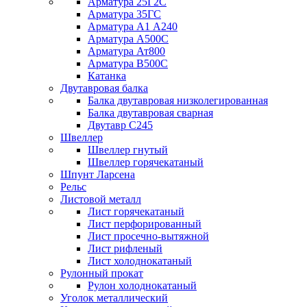
Арматура 25Г2С
Арматура 35ГС
Арматура А1 А240
Арматура А500С
Арматура Ат800
Арматура В500С
Катанка
Двутавровая балка
Балка двутавровая низколегированная
Балка двутавровая сварная
Двутавр С245
Швеллер
Швеллер гнутый
Швеллер горячекатаный
Шпунт Ларсена
Рельс
Листовой металл
Лист горячекатаный
Лист перфорированный
Лист просечно-вытяжной
Лист рифленый
Лист холоднокатаный
Рулонный прокат
Рулон холоднокатаный
Уголок металлический