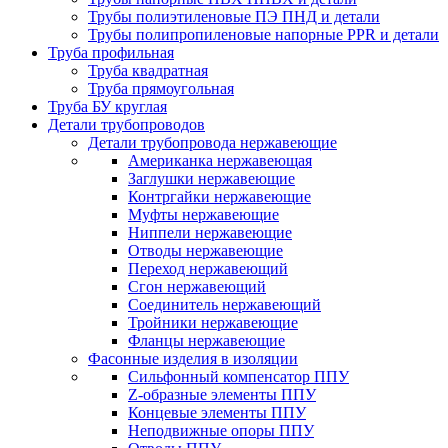
Трубы полиэтиленовые ПЭ ПНД и детали
Трубы полипропиленовые напорные PPR и детали
Труба профильная
Труба квадратная
Труба прямоугольная
Труба БУ круглая
Детали трубопроводов
Детали трубопровода нержавеющие
Американка нержавеющая
Заглушки нержавеющие
Контргайки нержавеющие
Муфты нержавеющие
Ниппели нержавеющие
Отводы нержавеющие
Переход нержавеющий
Сгон нержавеющий
Соединитель нержавеющий
Тройники нержавеющие
Фланцы нержавеющие
Фасонные изделия в изоляции
Cильфонный компенсатор ППУ
Z-образные элементы ППУ
Концевые элементы ППУ
Неподвижные опоры ППУ