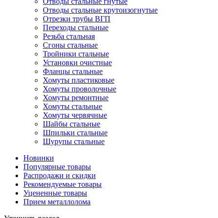
Отводы стальные гнутые
Отводы стальные крутоизогнутые
Отрезки трубы ВГП
Переходы стальные
Резьба стальная
Сгоны стальные
Тройники стальные
Установки очистные
Фланцы стальные
Хомуты пластиковые
Хомуты проволочные
Хомуты ремонтные
Хомуты стальные
Хомуты червячные
Шайбы стальные
Шпильки стальные
Шурупы стальные
Новинки
Популярные товары
Распродажи и скидки
Рекомендуемые товары
Уцененные товары
Прием металлолома