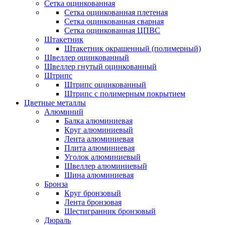
Сетка оцинкованная
Сетка оцинкованная плетеная
Сетка оцинкованная сварная
Сетка оцинкованная ЦПВС
Штакетник
Штакетник окрашенный (полимерный)
Швеллер оцинкованный
Швеллер гнутый оцинкованный
Штрипс
Штрипс оцинкованный
Штрипс с полимерным покрытием
Цветные металлы
Алюминий
Балка алюминиевая
Круг алюминиевый
Лента алюминиевая
Плита алюминиевая
Уголок алюминиевый
Швеллер алюминиевый
Шина алюминиевая
Бронза
Круг бронзовый
Лента бронзовая
Шестигранник бронзовый
Дюраль