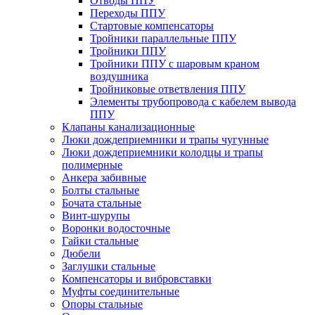
Отводы ППУ
Переходы ППУ
Стартовые компенсаторы
Тройники параллельные ППУ
Тройники ППУ
Тройники ППУ с шаровым краном
воздушника
Тройниковые ответвления ППУ
Элементы трубопровода с кабелем вывода
ППУ
Клапаны канализационные
Люки дождеприемники и трапы чугунные
Люки дождеприемники колодцы и трапы
полимерные
Анкера забивные
Болты стальные
Бочата стальные
Винт-шурупы
Воронки водосточные
Гайки стальные
Дюбели
Заглушки стальные
Компенсаторы и вибровставки
Муфты соединительные
Опоры стальные