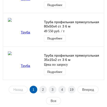
Подробнее
Труба профильная прямоугольная
80х50х4 ст. 3 6 м
49 550 руб.
/ т
Подробнее
Труба профильная прямоугольная
35х15х2 ст. 3 6 м
Цена по запросу
Подробнее
Назад
1
2
3
4
19
Вперед
Все