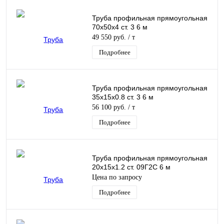
Труба профильная прямоугольная
70х50х4 ст. 3 6 м
49 550 руб.
/ т
Подробнее
Труба профильная прямоугольная
35х15х0.8 ст. 3 6 м
56 100 руб.
/ т
Подробнее
Труба профильная прямоугольная
20х15х1.2 ст. 09Г2С 6 м
Цена по запросу
Подробнее