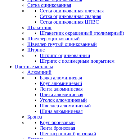
Сетка оцинкованная
Сетка оцинкованная плетеная
Сетка оцинкованная сварная
Сетка оцинкованная ЦПВС
Штакетник
Штакетник окрашенный (полимерный)
Швеллер оцинкованный
Швеллер гнутый оцинкованный
Штрипс
Штрипс оцинкованный
Штрипс с полимерным покрытием
Цветные металлы
Алюминий
Балка алюминиевая
Круг алюминиевый
Лента алюминиевая
Плита алюминиевая
Уголок алюминиевый
Швеллер алюминиевый
Шина алюминиевая
Бронза
Круг бронзовый
Лента бронзовая
Шестигранник бронзовый