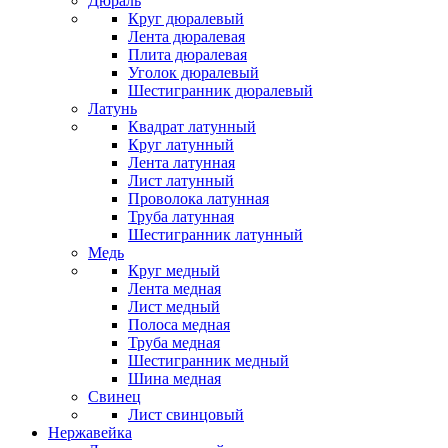
Дюраль
Круг дюралевый
Лента дюралевая
Плита дюралевая
Уголок дюралевый
Шестигранник дюралевый
Латунь
Квадрат латунный
Круг латунный
Лента латунная
Лист латунный
Проволока латунная
Труба латунная
Шестигранник латунный
Медь
Круг медный
Лента медная
Лист медный
Полоса медная
Труба медная
Шестигранник медный
Шина медная
Свинец
Лист свинцовый
Нержавейка