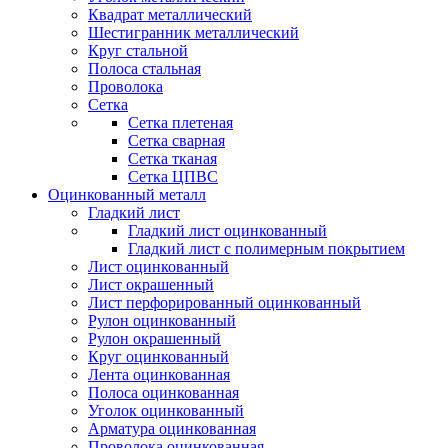
Квадрат металлический
Шестигранник металлический
Круг стальной
Полоса стальная
Проволока
Сетка
Сетка плетеная
Сетка сварная
Сетка тканая
Сетка ЦПВС
Оцинкованный металл
Гладкий лист
Гладкий лист оцинкованный
Гладкий лист с полимерным покрытием
Лист оцинкованный
Лист окрашенный
Лист перфорированный оцинкованный
Рулон оцинкованный
Рулон окрашенный
Круг оцинкованный
Лента оцинкованная
Полоса оцинкованная
Уголок оцинкованный
Арматура оцинкованная
Проволока оцинкованная