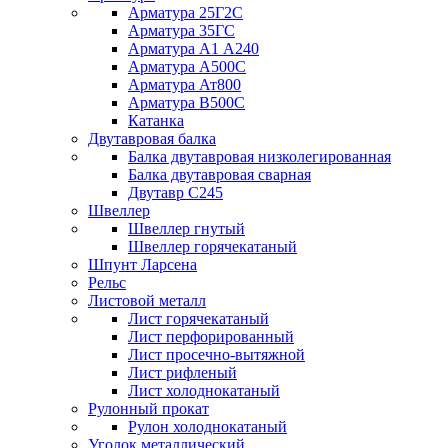
Арматура 25Г2С
Арматура 35ГС
Арматура А1 А240
Арматура А500С
Арматура Ат800
Арматура В500С
Катанка
Двутавровая балка
Балка двутавровая низколегированная
Балка двутавровая сварная
Двутавр С245
Швеллер
Швеллер гнутый
Швеллер горячекатаный
Шпунт Ларсена
Рельс
Листовой металл
Лист горячекатаный
Лист перфорированный
Лист просечно-вытяжной
Лист рифленый
Лист холоднокатаный
Рулонный прокат
Рулон холоднокатаный
Уголок металлический