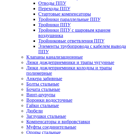
Отводы ППУ
Переходы ППУ
Стартовые компенсаторы
Тройники параллельные ППУ
Тройники ППУ
Тройники ППУ с шаровым краном
воздушника
Тройниковые ответвления ППУ
Элементы трубопровода с кабелем вывода
ППУ
Клапаны канализационные
Люки дождеприемники и трапы чугунные
Люки дождеприемники колодцы и трапы
полимерные
Анкера забивные
Болты стальные
Бочата стальные
Винт-шурупы
Воронки водосточные
Гайки стальные
Дюбели
Заглушки стальные
Компенсаторы и вибровставки
Муфты соединительные
Опоры стальные