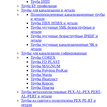
Труба ЦПП
Труба БУ профильная
Трубы для канализации и детали
Полипропиленовые канализационные трубы
и детали
Трубы ПВХ НПВХ и детали
Трубы чугунные SML безраструбные и
детали
Трубы чугунные безраструбные ВЧШГ и
детали
Трубы чугунные канализационные ЧК и
детали
Трубы для канализации гофрированные
Трубы COREX
Трубы FD PLAST
Трубы MAGNUM
Трубы Polytron ProKan
Трубы Wavin
Трубы Икапласт
Трубы Корсис
Трубы Прагма
Трубы металлопластиковые PEX-AL-PEX PERT-
AL-PERT и детали
Трубы из сшитого полиэтилена PEX PE-RT и
детали