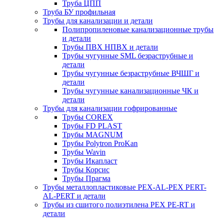
Труба ЦПП
Труба БУ профильная
Трубы для канализации и детали
Полипропиленовые канализационные трубы
и детали
Трубы ПВХ НПВХ и детали
Трубы чугунные SML безраструбные и
детали
Трубы чугунные безраструбные ВЧШГ и
детали
Трубы чугунные канализационные ЧК и
детали
Трубы для канализации гофрированные
Трубы COREX
Трубы FD PLAST
Трубы MAGNUM
Трубы Polytron ProKan
Трубы Wavin
Трубы Икапласт
Трубы Корсис
Трубы Прагма
Трубы металлопластиковые PEX-AL-PEX PERT-
AL-PERT и детали
Трубы из сшитого полиэтилена PEX PE-RT и
детали