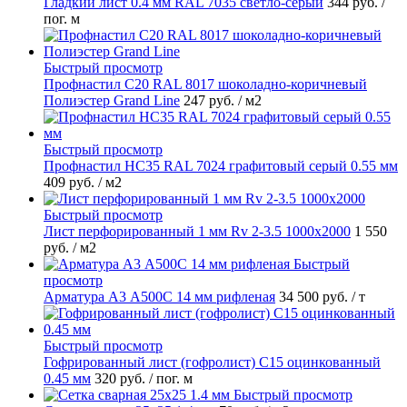
Гладкий лист 0.4 мм RAL 7035 светло-серый
344 руб.
/
пог. м
Быстрый просмотр
Профнастил С20 RAL 8017 шоколадно-коричневый
Полиэстер Grand Line
247 руб.
/ м2
Быстрый просмотр
Профнастил НС35 RAL 7024 графитовый серый 0.55 мм
409 руб.
/ м2
Быстрый просмотр
Лист перфорированный 1 мм Rv 2-3.5 1000х2000
1 550
руб.
/ м2
Быстрый
просмотр
Арматура А3 А500С 14 мм рифленая
34 500 руб.
/ т
Быстрый просмотр
Гофрированный лист (гофролист) С15 оцинкованный
0.45 мм
320 руб.
/ пог. м
Быстрый просмотр