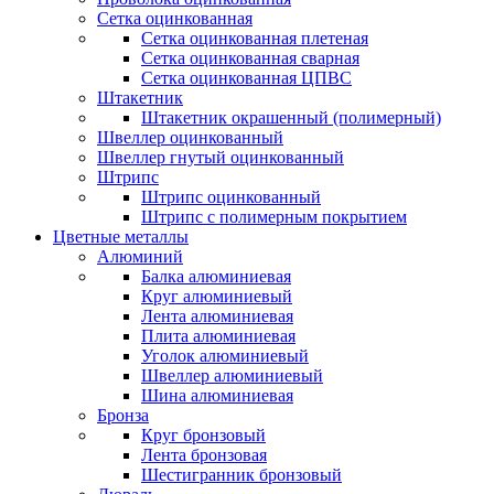
Сетка оцинкованная
Сетка оцинкованная плетеная
Сетка оцинкованная сварная
Сетка оцинкованная ЦПВС
Штакетник
Штакетник окрашенный (полимерный)
Швеллер оцинкованный
Швеллер гнутый оцинкованный
Штрипс
Штрипс оцинкованный
Штрипс с полимерным покрытием
Цветные металлы
Алюминий
Балка алюминиевая
Круг алюминиевый
Лента алюминиевая
Плита алюминиевая
Уголок алюминиевый
Швеллер алюминиевый
Шина алюминиевая
Бронза
Круг бронзовый
Лента бронзовая
Шестигранник бронзовый