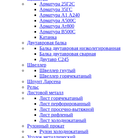
Арматура 25Г2С
Арматура 35ГС
Арматура А1 А240
Арматура А500С
Арматура Ат800
Арматура В500С
Катанка
Двутавровая балка
Балка двутавровая низколегированная
Балка двутавровая сварная
Двутавр С245
Швеллер
Швеллер гнутый
Швеллер горячекатаный
Шпунт Ларсена
Рельс
Листовой металл
Лист горячекатаный
Лист перфорированный
Лист просечно-вытяжной
Лист рифленый
Лист холоднокатаный
Рулонный прокат
Рулон холоднокатаный
Уголок металлический