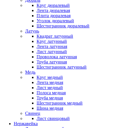
Дюраль
Круг дюралевый
Лента дюралевая
Плита дюралевая
Уголок дюралевый
Шестигранник дюралевый
Латунь
Квадрат латунный
Круг латунный
Лента латунная
Лист латунный
Проволока латунная
Труба латунная
Шестигранник латунный
Медь
Круг медный
Лента медная
Лист медный
Полоса медная
Труба медная
Шестигранник медный
Шина медная
Свинец
Лист свинцовый
Нержавейка