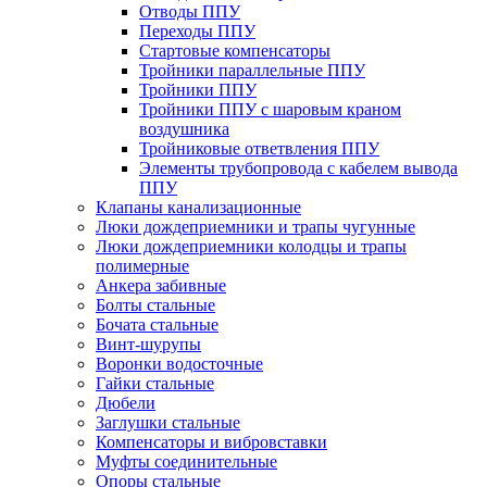
Отводы ППУ
Переходы ППУ
Стартовые компенсаторы
Тройники параллельные ППУ
Тройники ППУ
Тройники ППУ с шаровым краном
воздушника
Тройниковые ответвления ППУ
Элементы трубопровода с кабелем вывода
ППУ
Клапаны канализационные
Люки дождеприемники и трапы чугунные
Люки дождеприемники колодцы и трапы
полимерные
Анкера забивные
Болты стальные
Бочата стальные
Винт-шурупы
Воронки водосточные
Гайки стальные
Дюбели
Заглушки стальные
Компенсаторы и вибровставки
Муфты соединительные
Опоры стальные