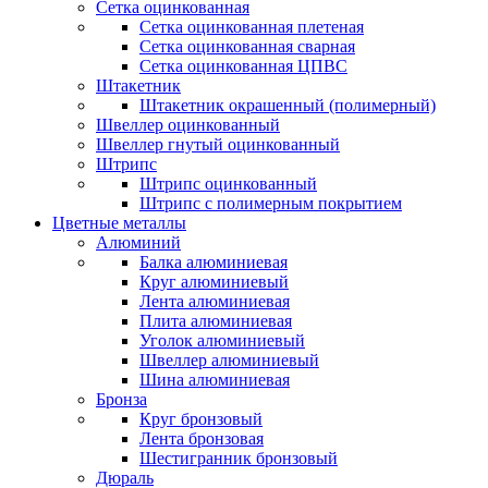
Сетка оцинкованная
Сетка оцинкованная плетеная
Сетка оцинкованная сварная
Сетка оцинкованная ЦПВС
Штакетник
Штакетник окрашенный (полимерный)
Швеллер оцинкованный
Швеллер гнутый оцинкованный
Штрипс
Штрипс оцинкованный
Штрипс с полимерным покрытием
Цветные металлы
Алюминий
Балка алюминиевая
Круг алюминиевый
Лента алюминиевая
Плита алюминиевая
Уголок алюминиевый
Швеллер алюминиевый
Шина алюминиевая
Бронза
Круг бронзовый
Лента бронзовая
Шестигранник бронзовый
Дюраль