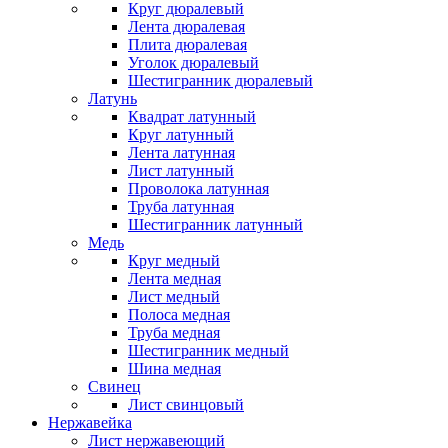
Круг дюралевый
Лента дюралевая
Плита дюралевая
Уголок дюралевый
Шестигранник дюралевый
Латунь
Квадрат латунный
Круг латунный
Лента латунная
Лист латунный
Проволока латунная
Труба латунная
Шестигранник латунный
Медь
Круг медный
Лента медная
Лист медный
Полоса медная
Труба медная
Шестигранник медный
Шина медная
Свинец
Лист свинцовый
Нержавейка
Лист нержавеющий