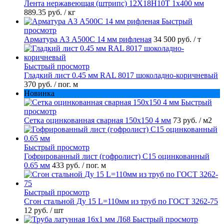
Лента нержавеющая (штрипс) 12Х18Н10Т 1х400 мм
889.35 руб.
/ кг
Быстрый
просмотр
Арматура А3 А500С 14 мм рифленая
34 500 руб.
/ т
Быстрый просмотр
Гладкий лист 0.45 мм RAL 8017 шоколадно-коричневый
370 руб.
/ пог. м
Новинка
Быстрый
просмотр
Сетка оцинкованная сварная 150х150 4 мм
73 руб.
/ м2
Быстрый просмотр
Гофрированный лист (гофролист) С15 оцинкованный
0.65 мм
433 руб.
/ пог. м
Быстрый просмотр
Сгон стальной Ду 15 L=110мм из труб по ГОСТ 3262-75
12 руб.
/ шт
Быстрый просмотр