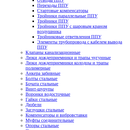
Отводы ППУ
Переходы ППУ
Стартовые компенсаторы
Тройники параллельные ППУ
Тройники ППУ
Тройники ППУ с шаровым краном
воздушника
Тройниковые ответвления ППУ
Элементы трубопровода с кабелем вывода
ППУ
Клапаны канализационные
Люки дождеприемники и трапы чугунные
Люки дождеприемники колодцы и трапы
полимерные
Анкера забивные
Болты стальные
Бочата стальные
Винт-шурупы
Воронки водосточные
Гайки стальные
Дюбели
Заглушки стальные
Компенсаторы и вибровставки
Муфты соединительные
Опоры стальные