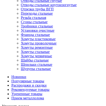
Отводы стальные гнутые
Отводы стальные крутоизогнутые
Отрезки трубы ВГП
Переходы стальные
Резьба стальная
Сгоны стальные
Тройники стальные
Установки очистные
Фланцы стальные
Хомуты пластиковые
Хомуты проволочные
Хомуты ремонтные
Хомуты стальные
Хомуты червячные
Шайбы стальные
Шпильки стальные
Шурупы стальные
Новинки
Популярные товары
Распродажи и скидки
Рекомендуемые товары
Уцененные товары
Прием металлолома