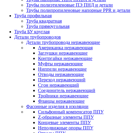
Трубы полиэтиленовые ПЭ ПНД и детали
Трубы полипропиленовые напорные PPR и детали
Труба профильная
Труба квадратная
Труба прямоугольная
Труба БУ круглая
Детали трубопроводов
Детали трубопровода нержавеющие
Американка нержавеющая
Заглушки нержавеющие
Контргайки нержавеющие
Муфты нержавеющие
Ниппели нержавеющие
Отводы нержавеющие
Переход нержавеющий
Сгон нержавеющий
Соединитель нержавеющий
Тройники нержавеющие
Фланцы нержавеющие
Фасонные изделия в изоляции
Cильфонный компенсатор ППУ
Z-образные элементы ППУ
Концевые элементы ППУ
Неподвижные опоры ППУ