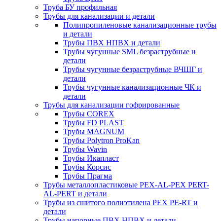
Труба БУ профильная
Трубы для канализации и детали
Полипропиленовые канализационные трубы
и детали
Трубы ПВХ НПВХ и детали
Трубы чугунные SML безраструбные и
детали
Трубы чугунные безраструбные ВЧШГ и
детали
Трубы чугунные канализационные ЧК и
детали
Трубы для канализации гофрированные
Трубы COREX
Трубы FD PLAST
Трубы MAGNUM
Трубы Polytron ProKan
Трубы Wavin
Трубы Икапласт
Трубы Корсис
Трубы Прагма
Трубы металлопластиковые PEX-AL-PEX PERT-
AL-PERT и детали
Трубы из сшитого полиэтилена PEX PE-RT и
детали
Трубы напорные ПВХ НПВХ и детали