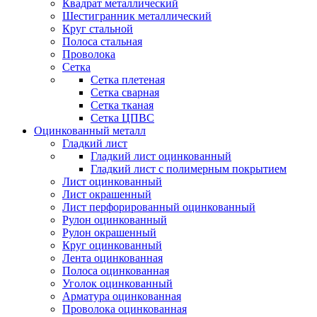
Квадрат металлический
Шестигранник металлический
Круг стальной
Полоса стальная
Проволока
Сетка
Сетка плетеная
Сетка сварная
Сетка тканая
Сетка ЦПВС
Оцинкованный металл
Гладкий лист
Гладкий лист оцинкованный
Гладкий лист с полимерным покрытием
Лист оцинкованный
Лист окрашенный
Лист перфорированный оцинкованный
Рулон оцинкованный
Рулон окрашенный
Круг оцинкованный
Лента оцинкованная
Полоса оцинкованная
Уголок оцинкованный
Арматура оцинкованная
Проволока оцинкованная