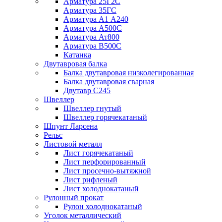
Арматура 25Г2С
Арматура 35ГС
Арматура А1 А240
Арматура А500С
Арматура Ат800
Арматура В500С
Катанка
Двутавровая балка
Балка двутавровая низколегированная
Балка двутавровая сварная
Двутавр С245
Швеллер
Швеллер гнутый
Швеллер горячекатаный
Шпунт Ларсена
Рельс
Листовой металл
Лист горячекатаный
Лист перфорированный
Лист просечно-вытяжной
Лист рифленый
Лист холоднокатаный
Рулонный прокат
Рулон холоднокатаный
Уголок металлический