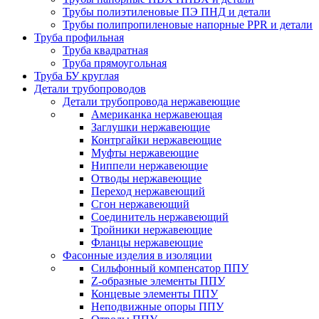
Трубы полиэтиленовые ПЭ ПНД и детали
Трубы полипропиленовые напорные PPR и детали
Труба профильная
Труба квадратная
Труба прямоугольная
Труба БУ круглая
Детали трубопроводов
Детали трубопровода нержавеющие
Американка нержавеющая
Заглушки нержавеющие
Контргайки нержавеющие
Муфты нержавеющие
Ниппели нержавеющие
Отводы нержавеющие
Переход нержавеющий
Сгон нержавеющий
Соединитель нержавеющий
Тройники нержавеющие
Фланцы нержавеющие
Фасонные изделия в изоляции
Cильфонный компенсатор ППУ
Z-образные элементы ППУ
Концевые элементы ППУ
Неподвижные опоры ППУ