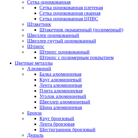
Сетка оцинкованная
Сетка оцинкованная плетеная
Сетка оцинкованная сварная
Сетка оцинкованная ЦПВС
Штакетник
Штакетник окрашенный (полимерный)
Швеллер оцинкованный
Швеллер гнутый оцинкованный
Штрипс
Штрипс оцинкованный
Штрипс с полимерным покрытием
Цветные металлы
Алюминий
Балка алюминиевая
Круг алюминиевый
Лента алюминиевая
Плита алюминиевая
Уголок алюминиевый
Швеллер алюминиевый
Шина алюминиевая
Бронза
Круг бронзовый
Лента бронзовая
Шестигранник бронзовый
Дюраль