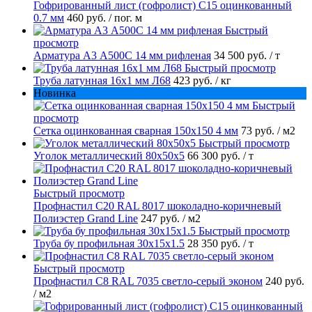
Гофрированный лист (гофролист) С15 оцинкованный
0.7 мм
460 руб.
/ пог. м
Быстрый
просмотр
Арматура А3 А500С 14 мм рифленая
34 500 руб.
/ т
Быстрый просмотр
Труба латунная 16х1 мм Л68
423 руб.
/ кг
Новинка
Быстрый
просмотр
Сетка оцинкованная сварная 150х150 4 мм
73 руб.
/ м2
Быстрый просмотр
Уголок металлический 80х50х5
66 300 руб.
/ т
Быстрый просмотр
Профнастил С20 RAL 8017 шоколадно-коричневый
Полиэстер Grand Line
247 руб.
/ м2
Быстрый просмотр
Труба бу профильная 30х15х1.5
28 350 руб.
/ т
Быстрый просмотр
Профнастил С8 RAL 7035 светло-серый эконом
240 руб.
/ м2