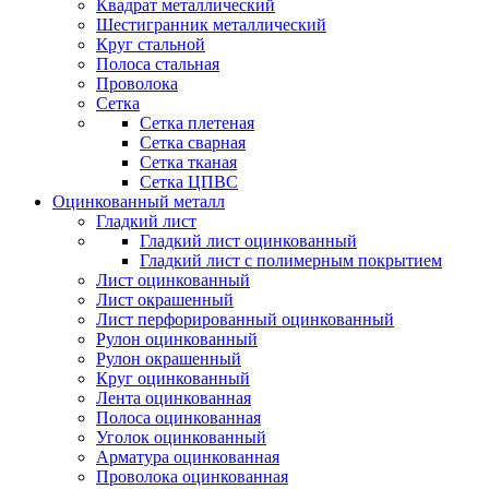
Квадрат металлический
Шестигранник металлический
Круг стальной
Полоса стальная
Проволока
Сетка
Сетка плетеная
Сетка сварная
Сетка тканая
Сетка ЦПВС
Оцинкованный металл
Гладкий лист
Гладкий лист оцинкованный
Гладкий лист с полимерным покрытием
Лист оцинкованный
Лист окрашенный
Лист перфорированный оцинкованный
Рулон оцинкованный
Рулон окрашенный
Круг оцинкованный
Лента оцинкованная
Полоса оцинкованная
Уголок оцинкованный
Арматура оцинкованная
Проволока оцинкованная