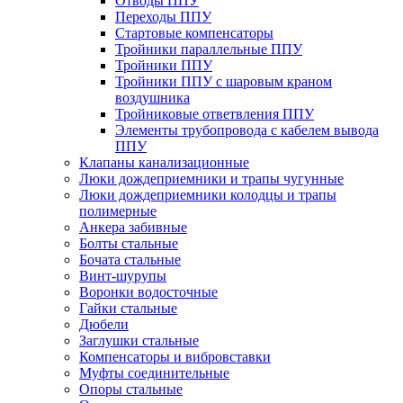
Отводы ППУ
Переходы ППУ
Стартовые компенсаторы
Тройники параллельные ППУ
Тройники ППУ
Тройники ППУ с шаровым краном
воздушника
Тройниковые ответвления ППУ
Элементы трубопровода с кабелем вывода
ППУ
Клапаны канализационные
Люки дождеприемники и трапы чугунные
Люки дождеприемники колодцы и трапы
полимерные
Анкера забивные
Болты стальные
Бочата стальные
Винт-шурупы
Воронки водосточные
Гайки стальные
Дюбели
Заглушки стальные
Компенсаторы и вибровставки
Муфты соединительные
Опоры стальные