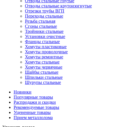
Отводы стальные гнутые
Отводы стальные крутоизогнутые
Отрезки трубы ВГП
Переходы стальные
Резьба стальная
Сгоны стальные
Тройники стальные
Установки очистные
Фланцы стальные
Хомуты пластиковые
Хомуты проволочные
Хомуты ремонтные
Хомуты стальные
Хомуты червячные
Шайбы стальные
Шпильки стальные
Шурупы стальные
Новинки
Популярные товары
Распродажи и скидки
Рекомендуемые товары
Уцененные товары
Прием металлолома