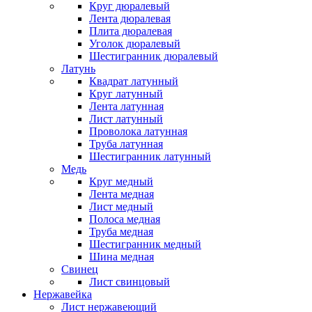
Круг дюралевый
Лента дюралевая
Плита дюралевая
Уголок дюралевый
Шестигранник дюралевый
Латунь
Квадрат латунный
Круг латунный
Лента латунная
Лист латунный
Проволока латунная
Труба латунная
Шестигранник латунный
Медь
Круг медный
Лента медная
Лист медный
Полоса медная
Труба медная
Шестигранник медный
Шина медная
Свинец
Лист свинцовый
Нержавейка
Лист нержавеющий