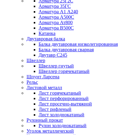
Арматура 25Г2С
Арматура 35ГС
Арматура А1 А240
Арматура А500С
Арматура Ат800
Арматура В500С
Катанка
Двутавровая балка
Балка двутавровая низколегированная
Балка двутавровая сварная
Двутавр С245
Швеллер
Швеллер гнутый
Швеллер горячекатаный
Шпунт Ларсена
Рельс
Листовой металл
Лист горячекатаный
Лист перфорированный
Лист просечно-вытяжной
Лист рифленый
Лист холоднокатаный
Рулонный прокат
Рулон холоднокатаный
Уголок металлический