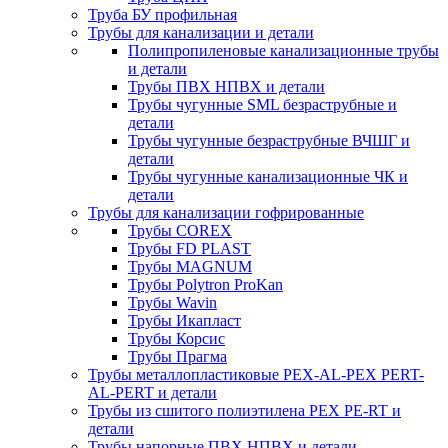
Труба БУ профильная
Трубы для канализации и детали
Полипропиленовые канализационные трубы
и детали
Трубы ПВХ НПВХ и детали
Трубы чугунные SML безраструбные и
детали
Трубы чугунные безраструбные ВЧШГ и
детали
Трубы чугунные канализационные ЧК и
детали
Трубы для канализации гофрированные
Трубы COREX
Трубы FD PLAST
Трубы MAGNUM
Трубы Polytron ProKan
Трубы Wavin
Трубы Икапласт
Трубы Корсис
Трубы Прагма
Трубы металлопластиковые PEX-AL-PEX PERT-
AL-PERT и детали
Трубы из сшитого полиэтилена PEX PE-RT и
детали
Трубы напорные ПВХ НПВХ и детали