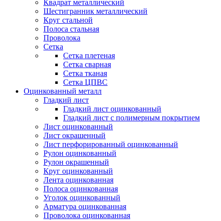
Квадрат металлический
Шестигранник металлический
Круг стальной
Полоса стальная
Проволока
Сетка
Сетка плетеная
Сетка сварная
Сетка тканая
Сетка ЦПВС
Оцинкованный металл
Гладкий лист
Гладкий лист оцинкованный
Гладкий лист с полимерным покрытием
Лист оцинкованный
Лист окрашенный
Лист перфорированный оцинкованный
Рулон оцинкованный
Рулон окрашенный
Круг оцинкованный
Лента оцинкованная
Полоса оцинкованная
Уголок оцинкованный
Арматура оцинкованная
Проволока оцинкованная