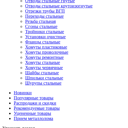
Отводы стальные гнутые
Отводы стальные крутоизогнутые
Отрезки трубы ВГП
Переходы стальные
Резьба стальная
Сгоны стальные
Тройники стальные
Установки очистные
Фланцы стальные
Хомуты пластиковые
Хомуты проволочные
Хомуты ремонтные
Хомуты стальные
Хомуты червячные
Шайбы стальные
Шпильки стальные
Шурупы стальные
Новинки
Популярные товары
Распродажи и скидки
Рекомендуемые товары
Уцененные товары
Прием металлолома