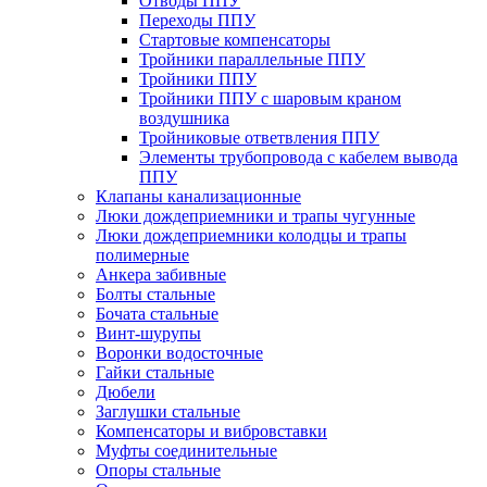
Отводы ППУ
Переходы ППУ
Стартовые компенсаторы
Тройники параллельные ППУ
Тройники ППУ
Тройники ППУ с шаровым краном
воздушника
Тройниковые ответвления ППУ
Элементы трубопровода с кабелем вывода
ППУ
Клапаны канализационные
Люки дождеприемники и трапы чугунные
Люки дождеприемники колодцы и трапы
полимерные
Анкера забивные
Болты стальные
Бочата стальные
Винт-шурупы
Воронки водосточные
Гайки стальные
Дюбели
Заглушки стальные
Компенсаторы и вибровставки
Муфты соединительные
Опоры стальные