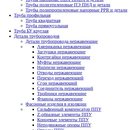
Трубы полиэтиленовые ПЭ ПНД и детали
Трубы полипропиленовые напорные PPR и детали
Труба профильная
Труба квадратная
Труба прямоугольная
Труба БУ круглая
Детали трубопроводов
Детали трубопровода нержавеющие
Американка нержавеющая
Заглушки нержавеющие
Контргайки нержавеющие
Муфты нержавеющие
Ниппели нержавеющие
Отводы нержавеющие
Переход нержавеющий
Сгон нержавеющий
Соединитель нержавеющий
Тройники нержавеющие
Фланцы нержавеющие
Фасонные изделия в изоляции
Cильфонный компенсатор ППУ
Z-образные элементы ППУ
Концевые элементы ППУ
Неподвижные опоры ППУ