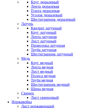
Круг дюралевый
Лента дюралевая
Плита дюралевая
Уголок дюралевый
Шестигранник дюралевый
Латунь
Квадрат латунный
Круг латунный
Лента латунная
Лист латунный
Проволока латунная
Труба латунная
Шестигранник латунный
Медь
Круг медный
Лента медная
Лист медный
Полоса медная
Труба медная
Шестигранник медный
Шина медная
Свинец
Лист свинцовый
Нержавейка
Лист нержавеющий