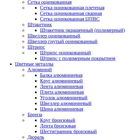
Сетка оцинкованная
Сетка оцинкованная плетеная
Сетка оцинкованная сварная
Сетка оцинкованная ЦПВС
Штакетник
Штакетник окрашенный (полимерный)
Швеллер оцинкованный
Швеллер гнутый оцинкованный
Штрипс
Штрипс оцинкованный
Штрипс с полимерным покрытием
Цветные металлы
Алюминий
Балка алюминиевая
Круг алюминиевый
Лента алюминиевая
Плита алюминиевая
Уголок алюминиевый
Швеллер алюминиевый
Шина алюминиевая
Бронза
Круг бронзовый
Лента бронзовая
Шестигранник бронзовый
Дюраль