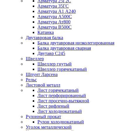
Арматура 25Г2С
Арматура 35ГС
Арматура А1 А240
Арматура А500С
Арматура Ат800
Арматура В500С
Катанка
Двутавровая балка
Балка двутавровая низколегированная
Балка двутавровая сварная
Двутавр С245
Швеллер
Швеллер гнутый
Швеллер горячекатаный
Шпунт Ларсена
Рельс
Листовой металл
Лист горячекатаный
Лист перфорированный
Лист просечно-вытяжной
Лист рифленый
Лист холоднокатаный
Рулонный прокат
Рулон холоднокатаный
Уголок металлический