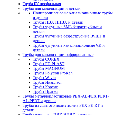
Труба БУ профильная
Трубы для канализации и детали
Полипропиленовые канализационные трубы
и детали
Трубы ПВХ НПВХ и детали
Трубы чугунные SML безраструбные и
детали
Трубы чугунные безраструбные ВЧШГ и
детали
Трубы чугунные канализационные ЧК и
детали
Трубы для канализации гофрированные
Трубы COREX
Трубы FD PLAST
Трубы MAGNUM
Трубы Polytron ProKan
Трубы Wavin
Трубы Икапласт
Трубы Корсис
Трубы Прагма
Трубы металлопластиковые PEX-AL-PEX PERT-
AL-PERT и детали
Трубы из сшитого полиэтилена PEX PE-RT и
детали
Трубы напорные ПВХ НПВХ и детали