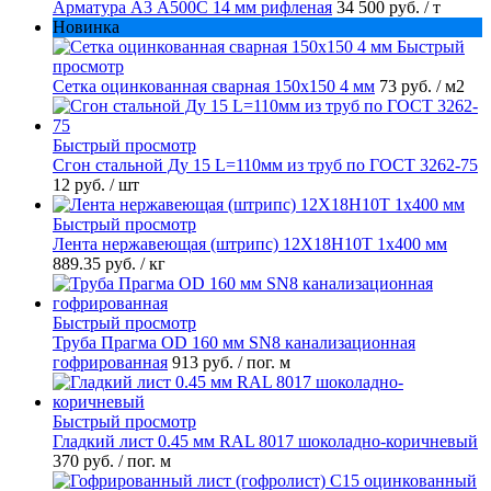
Арматура А3 А500С 14 мм рифленая
34 500 руб.
/ т
Новинка
Быстрый
просмотр
Сетка оцинкованная сварная 150х150 4 мм
73 руб.
/ м2
Быстрый просмотр
Сгон стальной Ду 15 L=110мм из труб по ГОСТ 3262-75
12 руб.
/ шт
Быстрый просмотр
Лента нержавеющая (штрипс) 12Х18Н10Т 1х400 мм
889.35 руб.
/ кг
Быстрый просмотр
Труба Прагма OD 160 мм SN8 канализационная
гофрированная
913 руб.
/ пог. м
Быстрый просмотр
Гладкий лист 0.45 мм RAL 8017 шоколадно-коричневый
370 руб.
/ пог. м