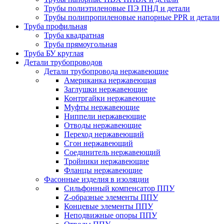
Трубы полиэтиленовые ПЭ ПНД и детали
Трубы полипропиленовые напорные PPR и детали
Труба профильная
Труба квадратная
Труба прямоугольная
Труба БУ круглая
Детали трубопроводов
Детали трубопровода нержавеющие
Американка нержавеющая
Заглушки нержавеющие
Контргайки нержавеющие
Муфты нержавеющие
Ниппели нержавеющие
Отводы нержавеющие
Переход нержавеющий
Сгон нержавеющий
Соединитель нержавеющий
Тройники нержавеющие
Фланцы нержавеющие
Фасонные изделия в изоляции
Cильфонный компенсатор ППУ
Z-образные элементы ППУ
Концевые элементы ППУ
Неподвижные опоры ППУ