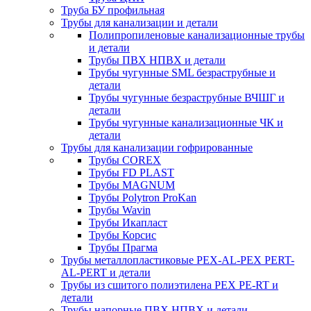
Труба БУ профильная
Трубы для канализации и детали
Полипропиленовые канализационные трубы
и детали
Трубы ПВХ НПВХ и детали
Трубы чугунные SML безраструбные и
детали
Трубы чугунные безраструбные ВЧШГ и
детали
Трубы чугунные канализационные ЧК и
детали
Трубы для канализации гофрированные
Трубы COREX
Трубы FD PLAST
Трубы MAGNUM
Трубы Polytron ProKan
Трубы Wavin
Трубы Икапласт
Трубы Корсис
Трубы Прагма
Трубы металлопластиковые PEX-AL-PEX PERT-
AL-PERT и детали
Трубы из сшитого полиэтилена PEX PE-RT и
детали
Трубы напорные ПВХ НПВХ и детали