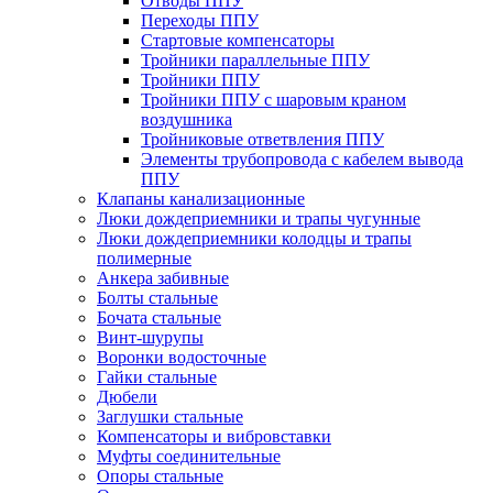
Отводы ППУ
Переходы ППУ
Стартовые компенсаторы
Тройники параллельные ППУ
Тройники ППУ
Тройники ППУ с шаровым краном
воздушника
Тройниковые ответвления ППУ
Элементы трубопровода с кабелем вывода
ППУ
Клапаны канализационные
Люки дождеприемники и трапы чугунные
Люки дождеприемники колодцы и трапы
полимерные
Анкера забивные
Болты стальные
Бочата стальные
Винт-шурупы
Воронки водосточные
Гайки стальные
Дюбели
Заглушки стальные
Компенсаторы и вибровставки
Муфты соединительные
Опоры стальные