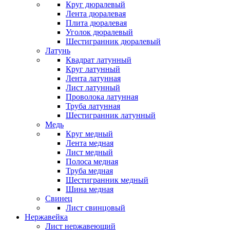
Круг дюралевый
Лента дюралевая
Плита дюралевая
Уголок дюралевый
Шестигранник дюралевый
Латунь
Квадрат латунный
Круг латунный
Лента латунная
Лист латунный
Проволока латунная
Труба латунная
Шестигранник латунный
Медь
Круг медный
Лента медная
Лист медный
Полоса медная
Труба медная
Шестигранник медный
Шина медная
Свинец
Лист свинцовый
Нержавейка
Лист нержавеющий