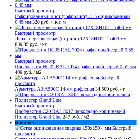
Быстрый просмотр
Гофрированный лист (гофролист) С15 оцинкованный
0.45 мм
320 руб.
/ пог. м
Быстрый просмотр
Лента нержавеющая (штрипс) 12Х18Н10Т 1х400 мм
889.35 руб.
/ кг
Быстрый просмотр
Профнастил НС35 RAL 7024 графитовый серый 0.55 мм
409 руб.
/ м2
Быстрый
просмотр
Арматура А3 А500С 14 мм рифленая
34 500 руб.
/ т
Быстрый просмотр
Профнастил С20 RAL 8017 шоколадно-коричневый
Полиэстер Grand Line
247 руб.
/ м2
Новинка
Быстрый
просмотр