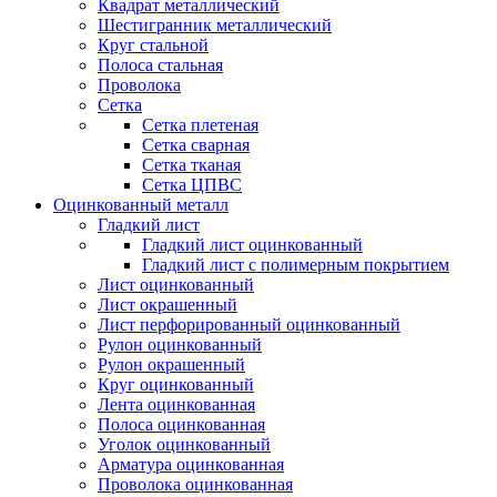
Квадрат металлический
Шестигранник металлический
Круг стальной
Полоса стальная
Проволока
Сетка
Сетка плетеная
Сетка сварная
Сетка тканая
Сетка ЦПВС
Оцинкованный металл
Гладкий лист
Гладкий лист оцинкованный
Гладкий лист с полимерным покрытием
Лист оцинкованный
Лист окрашенный
Лист перфорированный оцинкованный
Рулон оцинкованный
Рулон окрашенный
Круг оцинкованный
Лента оцинкованная
Полоса оцинкованная
Уголок оцинкованный
Арматура оцинкованная
Проволока оцинкованная