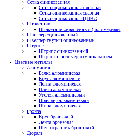
Сетка оцинкованная
Сетка оцинкованная плетеная
Сетка оцинкованная сварная
Сетка оцинкованная ЦПВС
Штакетник
Штакетник окрашенный (полимерный)
Швеллер оцинкованный
Швеллер гнутый оцинкованный
Штрипс
Штрипс оцинкованный
Штрипс с полимерным покрытием
Цветные металлы
Алюминий
Балка алюминиевая
Круг алюминиевый
Лента алюминиевая
Плита алюминиевая
Уголок алюминиевый
Швеллер алюминиевый
Шина алюминиевая
Бронза
Круг бронзовый
Лента бронзовая
Шестигранник бронзовый
Дюраль