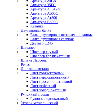
Арматура 25Г2С
Арматура 35ГС
Арматура А1 А240
Арматура А500С
Арматура Ат800
Арматура В500С
Катанка
Двутавровая балка
Балка двутавровая низколегированная
Балка двутавровая сварная
Двутавр С245
Швеллер
Швеллер гнутый
Швеллер горячекатаный
Шпунт Ларсена
Рельс
Листовой металл
Лист горячекатаный
Лист перфорированный
Лист просечно-вытяжной
Лист рифленый
Лист холоднокатаный
Рулонный прокат
Рулон холоднокатаный
Уголок металлический