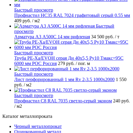
Быстрый просмотр
Профнастил НС35 RAL 7024 графитовый серый 0.55 мм
409 руб.
/ м2
Быстрый
просмотр
Арматура А3 А500С 14 мм рифленая
34 500 руб.
/ т
Быстрый просмотр
Труба PE-Xa/EVOH серая Дн 40х5,5 Ру10 Тмакс=95C
6000 мм РОС Россия
279 руб.
/ пог. м
Быстрый просмотр
Лист перфорированный 1 мм Rv 2-3.5 1000х2000
1 550
руб.
/ м2
Быстрый просмотр
Профнастил С8 RAL 7035 светло-серый эконом
240 руб.
/ м2
Каталог металлопроката
Черный металлопрокат
Оцинкованный металл