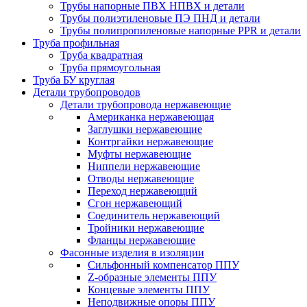
Трубы напорные ПВХ НПВХ и детали
Трубы полиэтиленовые ПЭ ПНД и детали
Трубы полипропиленовые напорные PPR и детали
Труба профильная
Труба квадратная
Труба прямоугольная
Труба БУ круглая
Детали трубопроводов
Детали трубопровода нержавеющие
Американка нержавеющая
Заглушки нержавеющие
Контргайки нержавеющие
Муфты нержавеющие
Ниппели нержавеющие
Отводы нержавеющие
Переход нержавеющий
Сгон нержавеющий
Соединитель нержавеющий
Тройники нержавеющие
Фланцы нержавеющие
Фасонные изделия в изоляции
Cильфонный компенсатор ППУ
Z-образные элементы ППУ
Концевые элементы ППУ
Неподвижные опоры ППУ