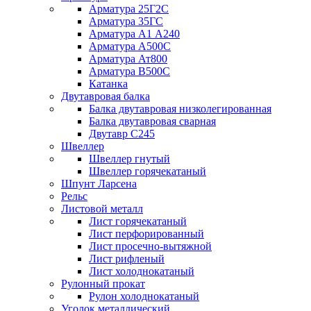
Арматура 25Г2С
Арматура 35ГС
Арматура А1 А240
Арматура А500С
Арматура Ат800
Арматура В500С
Катанка
Двутавровая балка
Балка двутавровая низколегированная
Балка двутавровая сварная
Двутавр С245
Швеллер
Швеллер гнутый
Швеллер горячекатаный
Шпунт Ларсена
Рельс
Листовой металл
Лист горячекатаный
Лист перфорированный
Лист просечно-вытяжной
Лист рифленый
Лист холоднокатаный
Рулонный прокат
Рулон холоднокатаный
Уголок металлический