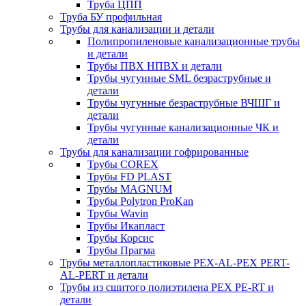
Труба ЦПП
Труба БУ профильная
Трубы для канализации и детали
Полипропиленовые канализационные трубы
и детали
Трубы ПВХ НПВХ и детали
Трубы чугунные SML безраструбные и
детали
Трубы чугунные безраструбные ВЧШГ и
детали
Трубы чугунные канализационные ЧК и
детали
Трубы для канализации гофрированные
Трубы COREX
Трубы FD PLAST
Трубы MAGNUM
Трубы Polytron ProKan
Трубы Wavin
Трубы Икапласт
Трубы Корсис
Трубы Прагма
Трубы металлопластиковые PEX-AL-PEX PERT-
AL-PERT и детали
Трубы из сшитого полиэтилена PEX PE-RT и
детали