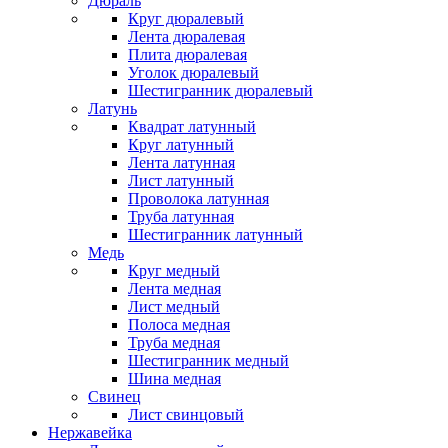
Дюраль
Круг дюралевый
Лента дюралевая
Плита дюралевая
Уголок дюралевый
Шестигранник дюралевый
Латунь
Квадрат латунный
Круг латунный
Лента латунная
Лист латунный
Проволока латунная
Труба латунная
Шестигранник латунный
Медь
Круг медный
Лента медная
Лист медный
Полоса медная
Труба медная
Шестигранник медный
Шина медная
Свинец
Лист свинцовый
Нержавейка