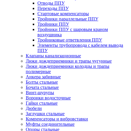
Отводы ППУ
Переходы ППУ
Стартовые компенсаторы
Тройники параллельные ППУ
Тройники ППУ
Тройники ППУ с шаровым краном
воздушника
Тройниковые ответвления ППУ
Элементы трубопровода с кабелем вывода
ППУ
Клапаны канализационные
Люки дождеприемники и трапы чугунные
Люки дождеприемники колодцы и трапы
полимерные
Анкера забивные
Болты стальные
Бочата стальные
Винт-шурупы
Воронки водосточные
Гайки стальные
Дюбели
Заглушки стальные
Компенсаторы и вибровставки
Муфты соединительные
Опоры стальные