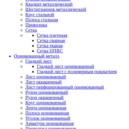
Квадрат металлический
Шестигранник металлический
Круг стальной
Полоса стальная
Проволока
Сетка
Сетка плетеная
Сетка сварная
Сетка тканая
Сетка ЦПВС
Оцинкованный металл
Гладкий лист
Гладкий лист оцинкованный
Гладкий лист с полимерным покрытием
Лист оцинкованный
Лист окрашенный
Лист перфорированный оцинкованный
Рулон оцинкованный
Рулон окрашенный
Круг оцинкованный
Лента оцинкованная
Полоса оцинкованная
Уголок оцинкованный
Арматура оцинкованная
Проволока оцинкованная