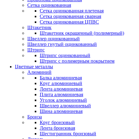
Сетка оцинкованная
Сетка оцинкованная плетеная
Сетка оцинкованная сварная
Сетка оцинкованная ЦПВС
Штакетник
Штакетник окрашенный (полимерный)
Швеллер оцинкованный
Швеллер гнутый оцинкованный
Штрипс
Штрипс оцинкованный
Штрипс с полимерным покрытием
Цветные металлы
Алюминий
Балка алюминиевая
Круг алюминиевый
Лента алюминиевая
Плита алюминиевая
Уголок алюминиевый
Швеллер алюминиевый
Шина алюминиевая
Бронза
Круг бронзовый
Лента бронзовая
Шестигранник бронзовый