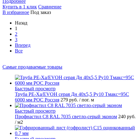
Подробнее
Купить в 1 клик
Сравнение
В избранное
Под заказ
Назад
1
2
3
Вперед
Все
Самые продаваемые товары
Быстрый просмотр
Труба PE-Xa/EVOH серая Дн 40х5,5 Ру10 Тмакс=95C
6000 мм РОС Россия
279 руб.
/ пог. м
Быстрый просмотр
Профнастил С8 RAL 7035 светло-серый эконом
240 руб.
/ м2
Быстрый просмотр