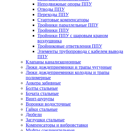
Неподвижные опоры ППУ
Отводы ППУ
Переходы ППУ
Стартовые компенсаторы
Тройники параллельные ППУ
Тройники ППУ
Тройники ППУ с шаровым краном
воздушника
Тройниковые ответвления ППУ
Элементы трубопровода с кабелем вывода
ППУ
Клапаны канализационные
Люки дождеприемники и трапы чугунные
Люки дождеприемники колодцы и трапы
полимерные
Анкера забивные
Болты стальные
Бочата стальные
Винт-шурупы
Воронки водосточные
Гайки стальные
Дюбели
Заглушки стальные
Компенсаторы и вибровставки
Муфты соединительные