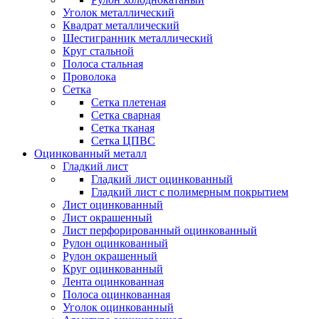
Уголок металлический
Квадрат металлический
Шестигранник металлический
Круг стальной
Полоса стальная
Проволока
Сетка
Сетка плетеная
Сетка сварная
Сетка тканая
Сетка ЦПВС
Оцинкованный металл
Гладкий лист
Гладкий лист оцинкованный
Гладкий лист с полимерным покрытием
Лист оцинкованный
Лист окрашенный
Лист перфорированный оцинкованный
Рулон оцинкованный
Рулон окрашенный
Круг оцинкованный
Лента оцинкованная
Полоса оцинкованная
Уголок оцинкованный