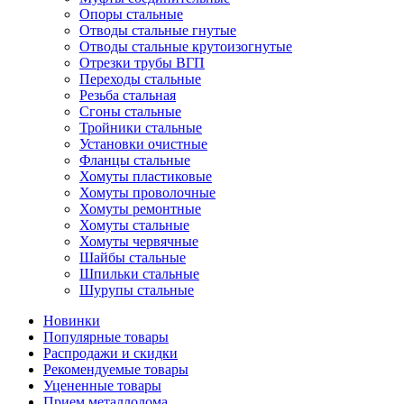
Опоры стальные
Отводы стальные гнутые
Отводы стальные крутоизогнутые
Отрезки трубы ВГП
Переходы стальные
Резьба стальная
Сгоны стальные
Тройники стальные
Установки очистные
Фланцы стальные
Хомуты пластиковые
Хомуты проволочные
Хомуты ремонтные
Хомуты стальные
Хомуты червячные
Шайбы стальные
Шпильки стальные
Шурупы стальные
Новинки
Популярные товары
Распродажи и скидки
Рекомендуемые товары
Уцененные товары
Прием металлолома