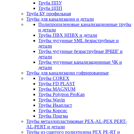
Труба ППУ
Труба ЦПП
Труба БУ профильная
Трубы для канализации и детали
Полипропиленовые канализационные трубы
и детали
Трубы ПВХ НПВХ и детали
Трубы чугунные SML безраструбные и
детали
Трубы чугунные безраструбные ВЧШГ и
детали
Трубы чугунные канализационные ЧК и
детали
Трубы для канализации гофрированные
Трубы COREX
Трубы FD PLAST
Трубы MAGNUM
Трубы Polytron ProKan
Трубы Wavin
Трубы Икапласт
Трубы Корсис
Трубы Прагма
Трубы металлопластиковые PEX-AL-PEX PERT-
AL-PERT и детали
Трубы из сшитого полиэтилена PEX PE-RT и