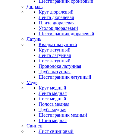
Шестигранник бронзовый
Дюраль
Круг дюралевый
Лента дюралевая
Плита дюралевая
Уголок дюралевый
Шестигранник дюралевый
Латунь
Квадрат латунный
Круг латунный
Лента латунная
Лист латунный
Проволока латунная
Труба латунная
Шестигранник латунный
Медь
Круг медный
Лента медная
Лист медный
Полоса медная
Труба медная
Шестигранник медный
Шина медная
Свинец
Лист свинцовый