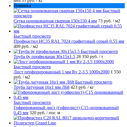
889.35 руб.
/ кг
Новинка
Быстрый
просмотр
Сетка оцинкованная сварная 150х150 4 мм
73 руб.
/ м2
Быстрый просмотр
Профнастил НС35 RAL 7024 графитовый серый 0.55 мм
409 руб.
/ м2
Быстрый просмотр
Труба бу профильная 30х15х1.5
28 350 руб.
/ т
Быстрый просмотр
Лист перфорированный 1 мм Rv 2-3.5 1000х2000
1 550
руб.
/ м2
Быстрый просмотр
Труба латунная 16х1 мм Л68
423 руб.
/ кг
Быстрый просмотр
Гофрированный лист (гофролист) С15 оцинкованный
0.45 мм
320 руб.
/ пог. м