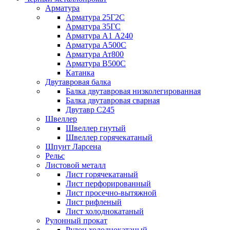
Арматура
Арматура 25Г2С
Арматура 35ГС
Арматура А1 А240
Арматура А500С
Арматура Ат800
Арматура В500С
Катанка
Двутавровая балка
Балка двутавровая низколегированная
Балка двутавровая сварная
Двутавр С245
Швеллер
Швеллер гнутый
Швеллер горячекатаный
Шпунт Ларсена
Рельс
Листовой металл
Лист горячекатаный
Лист перфорированный
Лист просечно-вытяжной
Лист рифленый
Лист холоднокатаный
Рулонный прокат
Рулон холоднокатаный