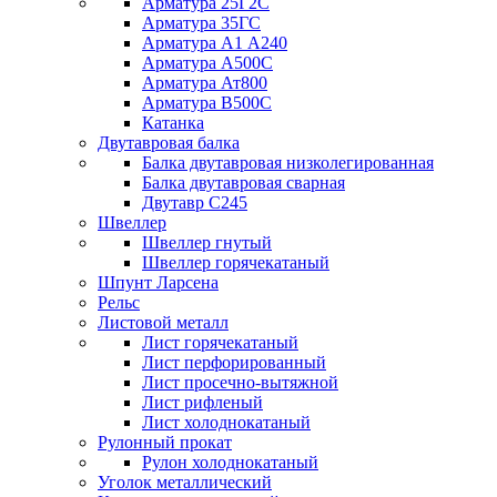
Арматура 25Г2С
Арматура 35ГС
Арматура А1 А240
Арматура А500С
Арматура Ат800
Арматура В500С
Катанка
Двутавровая балка
Балка двутавровая низколегированная
Балка двутавровая сварная
Двутавр С245
Швеллер
Швеллер гнутый
Швеллер горячекатаный
Шпунт Ларсена
Рельс
Листовой металл
Лист горячекатаный
Лист перфорированный
Лист просечно-вытяжной
Лист рифленый
Лист холоднокатаный
Рулонный прокат
Рулон холоднокатаный
Уголок металлический