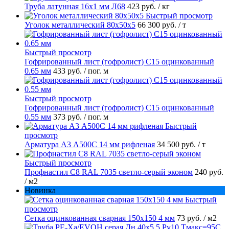
Труба латунная 16х1 мм Л68
423 руб.
/ кг
Быстрый просмотр
Уголок металлический 80х50х5
66 300 руб.
/ т
Быстрый просмотр
Гофрированный лист (гофролист) С15 оцинкованный
0.65 мм
433 руб.
/ пог. м
Быстрый просмотр
Гофрированный лист (гофролист) С15 оцинкованный
0.55 мм
373 руб.
/ пог. м
Быстрый
просмотр
Арматура А3 А500С 14 мм рифленая
34 500 руб.
/ т
Быстрый просмотр
Профнастил С8 RAL 7035 светло-серый эконом
240 руб.
/ м2
Новинка
Быстрый
просмотр
Сетка оцинкованная сварная 150х150 4 мм
73 руб.
/ м2