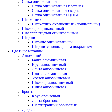
Сетка оцинкованная
Сетка оцинкованная плетеная
Сетка оцинкованная сварная
Сетка оцинкованная ЦПВС
Штакетник
Штакетник окрашенный (полимерный)
Швеллер оцинкованный
Швеллер гнутый оцинкованный
Штрипс
Штрипс оцинкованный
Штрипс с полимерным покрытием
Цветные металлы
Алюминий
Балка алюминиевая
Круг алюминиевый
Лента алюминиевая
Плита алюминиевая
Уголок алюминиевый
Швеллер алюминиевый
Шина алюминиевая
Бронза
Круг бронзовый
Лента бронзовая
Шестигранник бронзовый
Дюраль