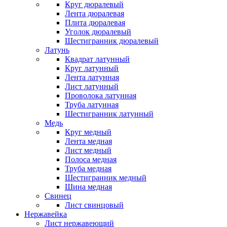
Круг дюралевый
Лента дюралевая
Плита дюралевая
Уголок дюралевый
Шестигранник дюралевый
Латунь
Квадрат латунный
Круг латунный
Лента латунная
Лист латунный
Проволока латунная
Труба латунная
Шестигранник латунный
Медь
Круг медный
Лента медная
Лист медный
Полоса медная
Труба медная
Шестигранник медный
Шина медная
Свинец
Лист свинцовый
Нержавейка
Лист нержавеющий