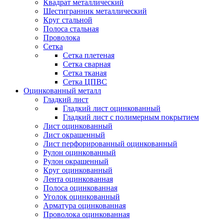
Квадрат металлический
Шестигранник металлический
Круг стальной
Полоса стальная
Проволока
Сетка
Сетка плетеная
Сетка сварная
Сетка тканая
Сетка ЦПВС
Оцинкованный металл
Гладкий лист
Гладкий лист оцинкованный
Гладкий лист с полимерным покрытием
Лист оцинкованный
Лист окрашенный
Лист перфорированный оцинкованный
Рулон оцинкованный
Рулон окрашенный
Круг оцинкованный
Лента оцинкованная
Полоса оцинкованная
Уголок оцинкованный
Арматура оцинкованная
Проволока оцинкованная