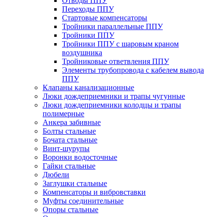
Отводы ППУ
Переходы ППУ
Стартовые компенсаторы
Тройники параллельные ППУ
Тройники ППУ
Тройники ППУ с шаровым краном
воздушника
Тройниковые ответвления ППУ
Элементы трубопровода с кабелем вывода
ППУ
Клапаны канализационные
Люки дождеприемники и трапы чугунные
Люки дождеприемники колодцы и трапы
полимерные
Анкера забивные
Болты стальные
Бочата стальные
Винт-шурупы
Воронки водосточные
Гайки стальные
Дюбели
Заглушки стальные
Компенсаторы и вибровставки
Муфты соединительные
Опоры стальные