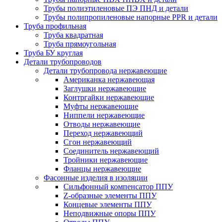
Трубы полиэтиленовые ПЭ ПНД и детали
Трубы полипропиленовые напорные PPR и детали
Труба профильная
Труба квадратная
Труба прямоугольная
Труба БУ круглая
Детали трубопроводов
Детали трубопровода нержавеющие
Американка нержавеющая
Заглушки нержавеющие
Контргайки нержавеющие
Муфты нержавеющие
Ниппели нержавеющие
Отводы нержавеющие
Переход нержавеющий
Сгон нержавеющий
Соединитель нержавеющий
Тройники нержавеющие
Фланцы нержавеющие
Фасонные изделия в изоляции
Cильфонный компенсатор ППУ
Z-образные элементы ППУ
Концевые элементы ППУ
Неподвижные опоры ППУ