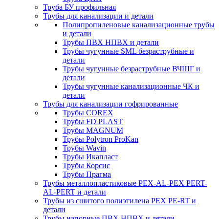
Труба БУ профильная
Трубы для канализации и детали
Полипропиленовые канализационные трубы
и детали
Трубы ПВХ НПВХ и детали
Трубы чугунные SML безраструбные и
детали
Трубы чугунные безраструбные ВЧШГ и
детали
Трубы чугунные канализационные ЧК и
детали
Трубы для канализации гофрированные
Трубы COREX
Трубы FD PLAST
Трубы MAGNUM
Трубы Polytron ProKan
Трубы Wavin
Трубы Икапласт
Трубы Корсис
Трубы Прагма
Трубы металлопластиковые PEX-AL-PEX PERT-
AL-PERT и детали
Трубы из сшитого полиэтилена PEX PE-RT и
детали
Трубы напорные ПВХ НПВХ и детали