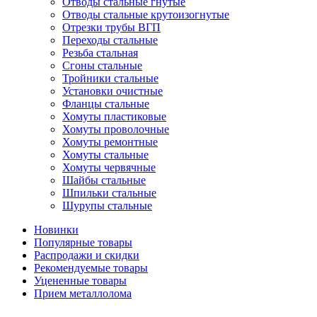
Отводы стальные гнутые
Отводы стальные крутоизогнутые
Отрезки трубы ВГП
Переходы стальные
Резьба стальная
Сгоны стальные
Тройники стальные
Установки очистные
Фланцы стальные
Хомуты пластиковые
Хомуты проволочные
Хомуты ремонтные
Хомуты стальные
Хомуты червячные
Шайбы стальные
Шпильки стальные
Шурупы стальные
Новинки
Популярные товары
Распродажи и скидки
Рекомендуемые товары
Уцененные товары
Прием металлолома