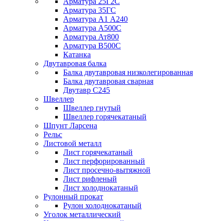
Арматура 25Г2С
Арматура 35ГС
Арматура А1 А240
Арматура А500С
Арматура Ат800
Арматура В500С
Катанка
Двутавровая балка
Балка двутавровая низколегированная
Балка двутавровая сварная
Двутавр С245
Швеллер
Швеллер гнутый
Швеллер горячекатаный
Шпунт Ларсена
Рельс
Листовой металл
Лист горячекатаный
Лист перфорированный
Лист просечно-вытяжной
Лист рифленый
Лист холоднокатаный
Рулонный прокат
Рулон холоднокатаный
Уголок металлический