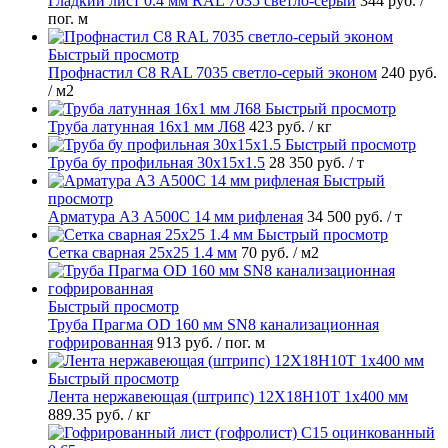
Гладкий лист 0.4 мм RAL 7035 светло-серый
344 руб.
/
пог. м
Быстрый просмотр
Профнастил С8 RAL 7035 светло-серый эконом
240 руб.
/ м2
Быстрый просмотр
Труба латунная 16х1 мм Л68
423 руб.
/ кг
Быстрый просмотр
Труба бу профильная 30х15х1.5
28 350 руб.
/ т
Быстрый
просмотр
Арматура А3 А500С 14 мм рифленая
34 500 руб.
/ т
Быстрый просмотр
Сетка сварная 25х25 1.4 мм
70 руб.
/ м2
Быстрый просмотр
Труба Прагма OD 160 мм SN8 канализационная
гофрированная
913 руб.
/ пог. м
Быстрый просмотр
Лента нержавеющая (штрипс) 12Х18Н10Т 1х400 мм
889.35 руб.
/ кг