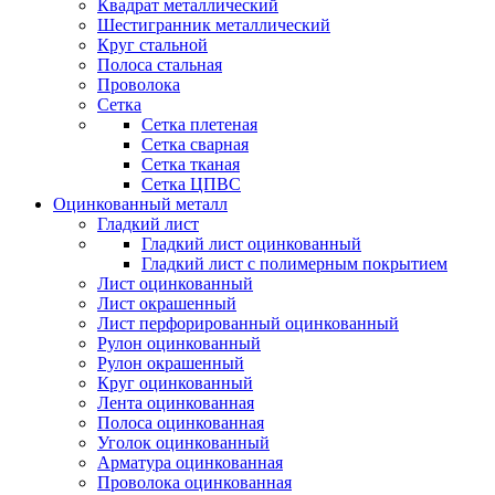
Квадрат металлический
Шестигранник металлический
Круг стальной
Полоса стальная
Проволока
Сетка
Сетка плетеная
Сетка сварная
Сетка тканая
Сетка ЦПВС
Оцинкованный металл
Гладкий лист
Гладкий лист оцинкованный
Гладкий лист с полимерным покрытием
Лист оцинкованный
Лист окрашенный
Лист перфорированный оцинкованный
Рулон оцинкованный
Рулон окрашенный
Круг оцинкованный
Лента оцинкованная
Полоса оцинкованная
Уголок оцинкованный
Арматура оцинкованная
Проволока оцинкованная