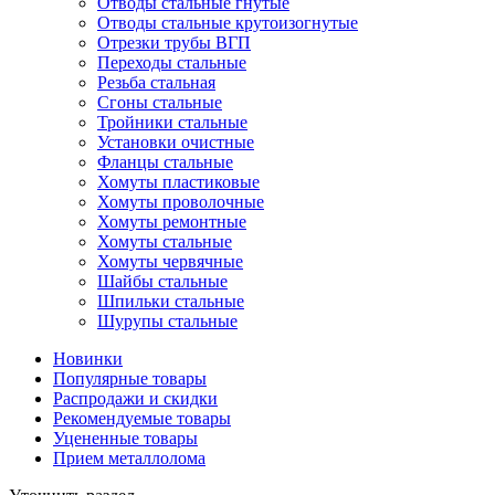
Отводы стальные гнутые
Отводы стальные крутоизогнутые
Отрезки трубы ВГП
Переходы стальные
Резьба стальная
Сгоны стальные
Тройники стальные
Установки очистные
Фланцы стальные
Хомуты пластиковые
Хомуты проволочные
Хомуты ремонтные
Хомуты стальные
Хомуты червячные
Шайбы стальные
Шпильки стальные
Шурупы стальные
Новинки
Популярные товары
Распродажи и скидки
Рекомендуемые товары
Уцененные товары
Прием металлолома