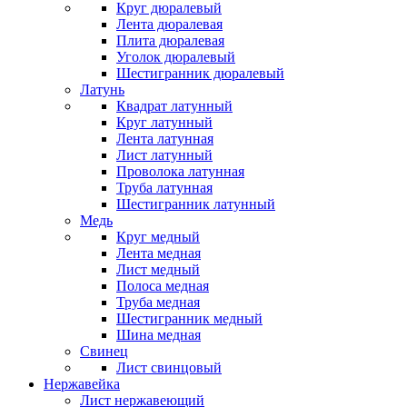
Круг дюралевый
Лента дюралевая
Плита дюралевая
Уголок дюралевый
Шестигранник дюралевый
Латунь
Квадрат латунный
Круг латунный
Лента латунная
Лист латунный
Проволока латунная
Труба латунная
Шестигранник латунный
Медь
Круг медный
Лента медная
Лист медный
Полоса медная
Труба медная
Шестигранник медный
Шина медная
Свинец
Лист свинцовый
Нержавейка
Лист нержавеющий