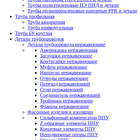
Трубы полиэтиленовые ПЭ ПНД и детали
Трубы полипропиленовые напорные PPR и детали
Труба профильная
Труба квадратная
Труба прямоугольная
Труба БУ круглая
Детали трубопроводов
Детали трубопровода нержавеющие
Американка нержавеющая
Заглушки нержавеющие
Контргайки нержавеющие
Муфты нержавеющие
Ниппели нержавеющие
Отводы нержавеющие
Переход нержавеющий
Сгон нержавеющий
Соединитель нержавеющий
Тройники нержавеющие
Фланцы нержавеющие
Фасонные изделия в изоляции
Cильфонный компенсатор ППУ
Z-образные элементы ППУ
Концевые элементы ППУ
Неподвижные опоры ППУ