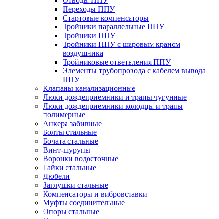
Отводы ППУ
Переходы ППУ
Стартовые компенсаторы
Тройники параллельные ППУ
Тройники ППУ
Тройники ППУ с шаровым краном
воздушника
Тройниковые ответвления ППУ
Элементы трубопровода с кабелем вывода
ППУ
Клапаны канализационные
Люки дождеприемники и трапы чугунные
Люки дождеприемники колодцы и трапы
полимерные
Анкера забивные
Болты стальные
Бочата стальные
Винт-шурупы
Воронки водосточные
Гайки стальные
Дюбели
Заглушки стальные
Компенсаторы и вибровставки
Муфты соединительные
Опоры стальные