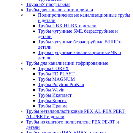
Труба БУ профильная
Трубы для канализации и детали
Полипропиленовые канализационные трубы
и детали
Трубы ПВХ НПВХ и детали
Трубы чугунные SML безраструбные и
детали
Трубы чугунные безраструбные ВЧШГ и
детали
Трубы чугунные канализационные ЧК и
детали
Трубы для канализации гофрированные
Трубы COREX
Трубы FD PLAST
Трубы MAGNUM
Трубы Polytron ProKan
Трубы Wavin
Трубы Икапласт
Трубы Корсис
Трубы Прагма
Трубы металлопластиковые PEX-AL-PEX PERT-
AL-PERT и детали
Трубы из сшитого полиэтилена PEX PE-RT и
детали
Трубы напорные ПВХ НПВХ и детали