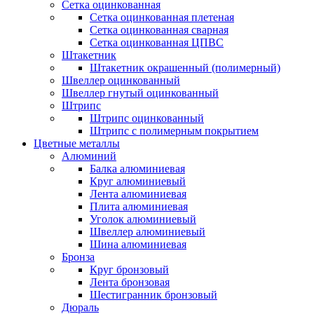
Сетка оцинкованная
Сетка оцинкованная плетеная
Сетка оцинкованная сварная
Сетка оцинкованная ЦПВС
Штакетник
Штакетник окрашенный (полимерный)
Швеллер оцинкованный
Швеллер гнутый оцинкованный
Штрипс
Штрипс оцинкованный
Штрипс с полимерным покрытием
Цветные металлы
Алюминий
Балка алюминиевая
Круг алюминиевый
Лента алюминиевая
Плита алюминиевая
Уголок алюминиевый
Швеллер алюминиевый
Шина алюминиевая
Бронза
Круг бронзовый
Лента бронзовая
Шестигранник бронзовый
Дюраль