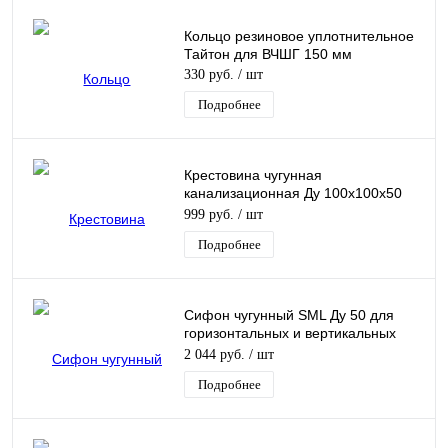
Кольцо резиновое уплотнительное
Тайтон для ВЧШГ 150 мм
330 руб.
/ шт
Подробнее
Крестовина чугунная
канализационная Ду 100х100х50
мм 90гр безнапорная 2-
999 руб.
/ шт
плоскостная правая Кронтиф
Подробнее
Сифон чугунный SML Ду 50 для
горизонтальных и вертикальных
трубопроводов без раструба
2 044 руб.
/ шт
Подробнее