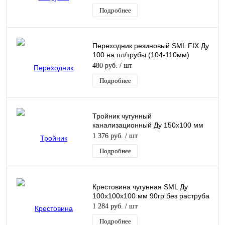
компенсационный Кронтиф
Подробнее
Переходник резиновый SML FIX Ду
100 на пл/трубы (104-110мм)
Normaconnect
480 руб.
/ шт
Подробнее
Тройник чугунный
канализационный Ду 150х100 мм
45гр безнапорный косой Кронтиф
1 376 руб.
/ шт
Подробнее
Крестовина чугунная SML Ду
100х100х100 мм 90гр без раструба
1 284 руб.
/ шт
Подробнее