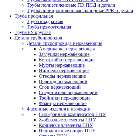
Трубы полиэтиленовые ПЭ ПНД и детали
Трубы полипропиленовые напорные PPR и детали
Труба профильная
Труба квадратная
Труба прямоугольная
Труба БУ круглая
Детали трубопроводов
Детали трубопровода нержавеющие
Американка нержавеющая
Заглушки нержавеющие
Контргайки нержавеющие
Муфты нержавеющие
Ниппели нержавеющие
Отводы нержавеющие
Переход нержавеющий
Сгон нержавеющий
Соединитель нержавеющий
Тройники нержавеющие
Фланцы нержавеющие
Фасонные изделия в изоляции
Cильфонный компенсатор ППУ
Z-образные элементы ППУ
Концевые элементы ППУ
Неподвижные опоры ППУ