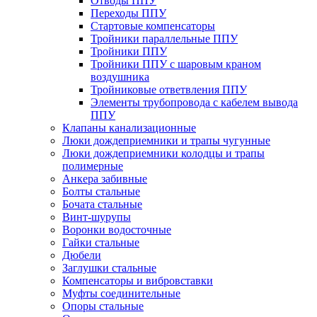
Отводы ППУ
Переходы ППУ
Стартовые компенсаторы
Тройники параллельные ППУ
Тройники ППУ
Тройники ППУ с шаровым краном
воздушника
Тройниковые ответвления ППУ
Элементы трубопровода с кабелем вывода
ППУ
Клапаны канализационные
Люки дождеприемники и трапы чугунные
Люки дождеприемники колодцы и трапы
полимерные
Анкера забивные
Болты стальные
Бочата стальные
Винт-шурупы
Воронки водосточные
Гайки стальные
Дюбели
Заглушки стальные
Компенсаторы и вибровставки
Муфты соединительные
Опоры стальные