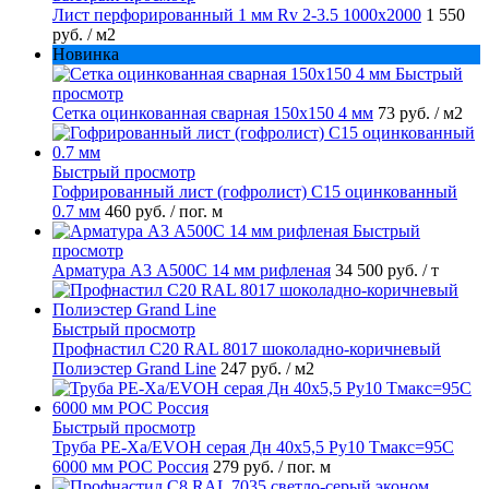
Лист перфорированный 1 мм Rv 2-3.5 1000х2000
1 550
руб.
/ м2
Новинка
Быстрый
просмотр
Сетка оцинкованная сварная 150х150 4 мм
73 руб.
/ м2
Быстрый просмотр
Гофрированный лист (гофролист) С15 оцинкованный
0.7 мм
460 руб.
/ пог. м
Быстрый
просмотр
Арматура А3 А500С 14 мм рифленая
34 500 руб.
/ т
Быстрый просмотр
Профнастил С20 RAL 8017 шоколадно-коричневый
Полиэстер Grand Line
247 руб.
/ м2
Быстрый просмотр
Труба PE-Xa/EVOH серая Дн 40х5,5 Ру10 Тмакс=95C
6000 мм РОС Россия
279 руб.
/ пог. м