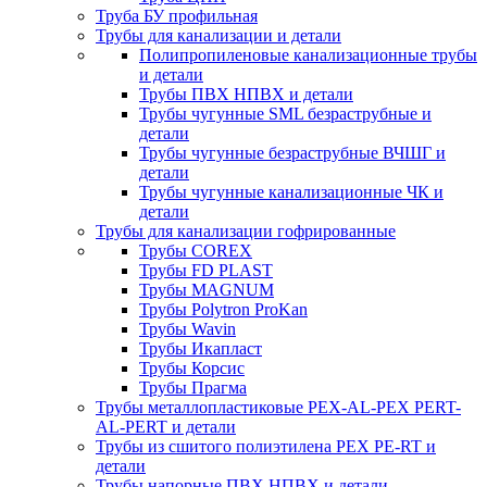
Труба БУ профильная
Трубы для канализации и детали
Полипропиленовые канализационные трубы
и детали
Трубы ПВХ НПВХ и детали
Трубы чугунные SML безраструбные и
детали
Трубы чугунные безраструбные ВЧШГ и
детали
Трубы чугунные канализационные ЧК и
детали
Трубы для канализации гофрированные
Трубы COREX
Трубы FD PLAST
Трубы MAGNUM
Трубы Polytron ProKan
Трубы Wavin
Трубы Икапласт
Трубы Корсис
Трубы Прагма
Трубы металлопластиковые PEX-AL-PEX PERT-
AL-PERT и детали
Трубы из сшитого полиэтилена PEX PE-RT и
детали
Трубы напорные ПВХ НПВХ и детали