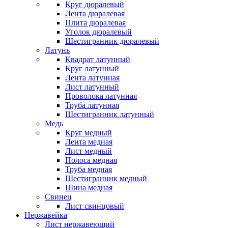
Круг дюралевый
Лента дюралевая
Плита дюралевая
Уголок дюралевый
Шестигранник дюралевый
Латунь
Квадрат латунный
Круг латунный
Лента латунная
Лист латунный
Проволока латунная
Труба латунная
Шестигранник латунный
Медь
Круг медный
Лента медная
Лист медный
Полоса медная
Труба медная
Шестигранник медный
Шина медная
Свинец
Лист свинцовый
Нержавейка
Лист нержавеющий