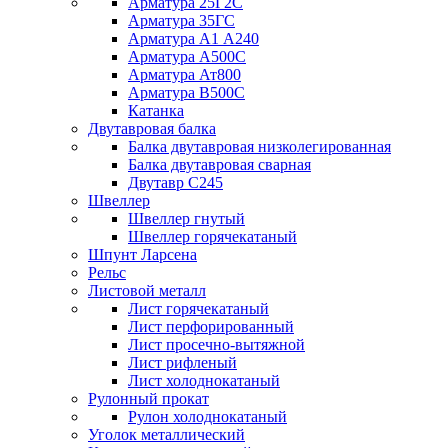
Арматура 25Г2С
Арматура 35ГС
Арматура А1 А240
Арматура А500С
Арматура Ат800
Арматура В500С
Катанка
Двутавровая балка
Балка двутавровая низколегированная
Балка двутавровая сварная
Двутавр С245
Швеллер
Швеллер гнутый
Швеллер горячекатаный
Шпунт Ларсена
Рельс
Листовой металл
Лист горячекатаный
Лист перфорированный
Лист просечно-вытяжной
Лист рифленый
Лист холоднокатаный
Рулонный прокат
Рулон холоднокатаный
Уголок металлический