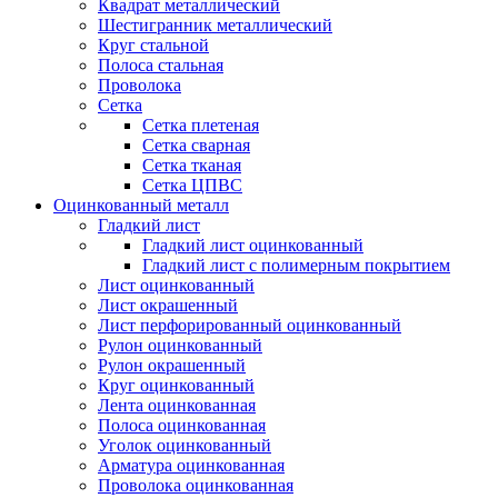
Квадрат металлический
Шестигранник металлический
Круг стальной
Полоса стальная
Проволока
Сетка
Сетка плетеная
Сетка сварная
Сетка тканая
Сетка ЦПВС
Оцинкованный металл
Гладкий лист
Гладкий лист оцинкованный
Гладкий лист с полимерным покрытием
Лист оцинкованный
Лист окрашенный
Лист перфорированный оцинкованный
Рулон оцинкованный
Рулон окрашенный
Круг оцинкованный
Лента оцинкованная
Полоса оцинкованная
Уголок оцинкованный
Арматура оцинкованная
Проволока оцинкованная