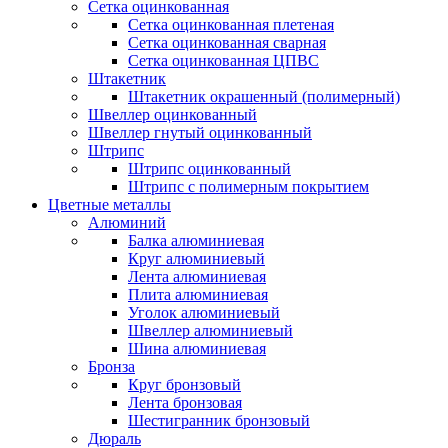
Сетка оцинкованная
Сетка оцинкованная плетеная
Сетка оцинкованная сварная
Сетка оцинкованная ЦПВС
Штакетник
Штакетник окрашенный (полимерный)
Швеллер оцинкованный
Швеллер гнутый оцинкованный
Штрипс
Штрипс оцинкованный
Штрипс с полимерным покрытием
Цветные металлы
Алюминий
Балка алюминиевая
Круг алюминиевый
Лента алюминиевая
Плита алюминиевая
Уголок алюминиевый
Швеллер алюминиевый
Шина алюминиевая
Бронза
Круг бронзовый
Лента бронзовая
Шестигранник бронзовый
Дюраль