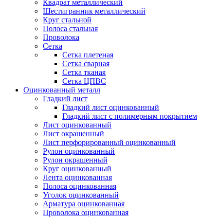
Квадрат металлический
Шестигранник металлический
Круг стальной
Полоса стальная
Проволока
Сетка
Сетка плетеная
Сетка сварная
Сетка тканая
Сетка ЦПВС
Оцинкованный металл
Гладкий лист
Гладкий лист оцинкованный
Гладкий лист с полимерным покрытием
Лист оцинкованный
Лист окрашенный
Лист перфорированный оцинкованный
Рулон оцинкованный
Рулон окрашенный
Круг оцинкованный
Лента оцинкованная
Полоса оцинкованная
Уголок оцинкованный
Арматура оцинкованная
Проволока оцинкованная