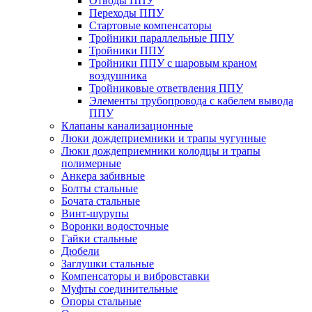
Отводы ППУ
Переходы ППУ
Стартовые компенсаторы
Тройники параллельные ППУ
Тройники ППУ
Тройники ППУ с шаровым краном
воздушника
Тройниковые ответвления ППУ
Элементы трубопровода с кабелем вывода
ППУ
Клапаны канализационные
Люки дождеприемники и трапы чугунные
Люки дождеприемники колодцы и трапы
полимерные
Анкера забивные
Болты стальные
Бочата стальные
Винт-шурупы
Воронки водосточные
Гайки стальные
Дюбели
Заглушки стальные
Компенсаторы и вибровставки
Муфты соединительные
Опоры стальные