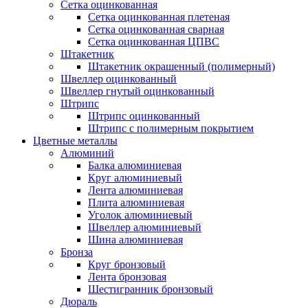
Сетка оцинкованная
Сетка оцинкованная плетеная
Сетка оцинкованная сварная
Сетка оцинкованная ЦПВС
Штакетник
Штакетник окрашенный (полимерный)
Швеллер оцинкованный
Швеллер гнутый оцинкованный
Штрипс
Штрипс оцинкованный
Штрипс с полимерным покрытием
Цветные металлы
Алюминий
Балка алюминиевая
Круг алюминиевый
Лента алюминиевая
Плита алюминиевая
Уголок алюминиевый
Швеллер алюминиевый
Шина алюминиевая
Бронза
Круг бронзовый
Лента бронзовая
Шестигранник бронзовый
Дюраль