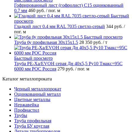
Гофрированный лист (гофролист) С15 оцинкованный
0.7 мм
460 руб.
/ пог. м
Быстрый
просмотр
Гладкий лист 0.4 мм RAL 7035 светло-серый
344 руб.
/
пог. м
Быстрый просмотр
Труба бу профильная 30х15х1.5
28 350 руб.
/ т
Быстрый просмотр
Труба PE-Xa/EVOH серая Дн 40х5,5 Ру10 Тмакс=95C
6000 мм РОС Россия
279 руб.
/ пог. м
Каталог металлопроката
Черный металлопрокат
Оцинкованный металл
Цветные металлы
Нержавейка
Профнастил
Трубы
Труба профильная
Труба БУ круглая
Детали трубопроводов