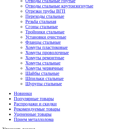
Отводы стальные гнутые
Отводы стальные крутоизогнутые
Отрезки трубы ВГП
Переходы стальные
Резьба стальная
Сгоны стальные
Тройники стальные
Установки очистные
Фланцы стальные
Хомуты пластиковые
Хомуты проволочные
Хомуты ремонтные
Хомуты стальные
Хомуты червячные
Шайбы стальные
Шпильки стальные
Шурупы стальные
Новинки
Популярные товары
Распродажи и скидки
Рекомендуемые товары
Уцененные товары
Прием металлолома