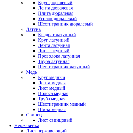
Круг дюралевый
Лента дюралевая
Плита дюралевая
Уголок дюралевый
Шестигранник дюралевый
Латунь
Квадрат латунный
Круг латунный
Лента латунная
Лист латунный
Проволока латунная
Труба латунная
Шестигранник латунный
Медь
Круг медный
Лента медная
Лист медный
Полоса медная
Труба медная
Шестигранник медный
Шина медная
Свинец
Лист свинцовый
Нержавейка
Лист нержавеющий