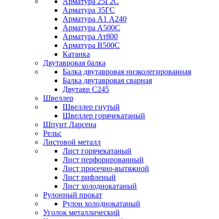
Арматура 25Г2С
Арматура 35ГС
Арматура А1 А240
Арматура А500С
Арматура Ат800
Арматура В500С
Катанка
Двутавровая балка
Балка двутавровая низколегированная
Балка двутавровая сварная
Двутавр С245
Швеллер
Швеллер гнутый
Швеллер горячекатаный
Шпунт Ларсена
Рельс
Листовой металл
Лист горячекатаный
Лист перфорированный
Лист просечно-вытяжной
Лист рифленый
Лист холоднокатаный
Рулонный прокат
Рулон холоднокатаный
Уголок металлический