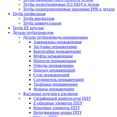
Трубы полиэтиленовые ПЭ ПНД и детали
Трубы полипропиленовые напорные PPR и детали
Труба профильная
Труба квадратная
Труба прямоугольная
Труба БУ круглая
Детали трубопроводов
Детали трубопровода нержавеющие
Американка нержавеющая
Заглушки нержавеющие
Контргайки нержавеющие
Муфты нержавеющие
Ниппели нержавеющие
Отводы нержавеющие
Переход нержавеющий
Сгон нержавеющий
Соединитель нержавеющий
Тройники нержавеющие
Фланцы нержавеющие
Фасонные изделия в изоляции
Cильфонный компенсатор ППУ
Z-образные элементы ППУ
Концевые элементы ППУ
Неподвижные опоры ППУ