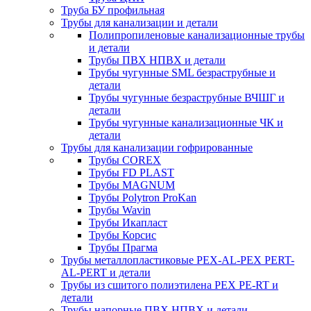
Труба БУ профильная
Трубы для канализации и детали
Полипропиленовые канализационные трубы
и детали
Трубы ПВХ НПВХ и детали
Трубы чугунные SML безраструбные и
детали
Трубы чугунные безраструбные ВЧШГ и
детали
Трубы чугунные канализационные ЧК и
детали
Трубы для канализации гофрированные
Трубы COREX
Трубы FD PLAST
Трубы MAGNUM
Трубы Polytron ProKan
Трубы Wavin
Трубы Икапласт
Трубы Корсис
Трубы Прагма
Трубы металлопластиковые PEX-AL-PEX PERT-
AL-PERT и детали
Трубы из сшитого полиэтилена PEX PE-RT и
детали
Трубы напорные ПВХ НПВХ и детали