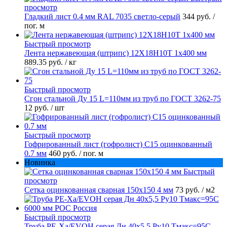
просмотр
Гладкий лист 0.4 мм RAL 7035 светло-серый
344 руб.
/
пог. м
Быстрый просмотр
Лента нержавеющая (штрипс) 12Х18Н10Т 1х400 мм
889.35 руб.
/ кг
Быстрый просмотр
Сгон стальной Ду 15 L=110мм из труб по ГОСТ 3262-75
12 руб.
/ шт
Быстрый просмотр
Гофрированный лист (гофролист) С15 оцинкованный
0.7 мм
460 руб.
/ пог. м
Новинка
Быстрый
просмотр
Сетка оцинкованная сварная 150х150 4 мм
73 руб.
/ м2
Быстрый просмотр
Труба PE-Xa/EVOH серая Дн 40х5,5 Ру10 Тмакс=95C