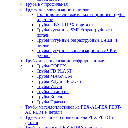
Труба БУ профильная
Трубы для канализации и детали
Полипропиленовые канализационные трубы
и детали
Трубы ПВХ НПВХ и детали
Трубы чугунные SML безраструбные и
детали
Трубы чугунные безраструбные ВЧШГ и
детали
Трубы чугунные канализационные ЧК и
детали
Трубы для канализации гофрированные
Трубы COREX
Трубы FD PLAST
Трубы MAGNUM
Трубы Polytron ProKan
Трубы Wavin
Трубы Икапласт
Трубы Корсис
Трубы Прагма
Трубы металлопластиковые PEX-AL-PEX PERT-
AL-PERT и детали
Трубы из сшитого полиэтилена PEX PE-RT и
детали
Трубы напорные ПВХ НПВХ и детали