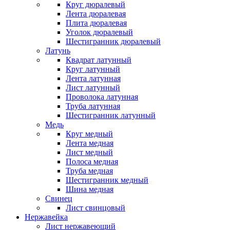
Круг дюралевый
Лента дюралевая
Плита дюралевая
Уголок дюралевый
Шестигранник дюралевый
Латунь
Квадрат латунный
Круг латунный
Лента латунная
Лист латунный
Проволока латунная
Труба латунная
Шестигранник латунный
Медь
Круг медный
Лента медная
Лист медный
Полоса медная
Труба медная
Шестигранник медный
Шина медная
Свинец
Лист свинцовый
Нержавейка
Лист нержавеющий