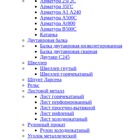
Арматура 25Г2С
Арматура 35ГС
Арматура А1 А240
Арматура А500С
Арматура Ат800
Арматура В500С
Катанка
Двутавровая балка
Балка двутавровая низколегированная
Балка двутавровая сварная
Двутавр С245
Швеллер
Швеллер гнутый
Швеллер горячекатаный
Шпунт Ларсена
Рельс
Листовой металл
Лист горячекатаный
Лист перфорированный
Лист просечно-вытяжной
Лист рифленый
Лист холоднокатаный
Рулонный прокат
Рулон холоднокатаный
Уголок металлический