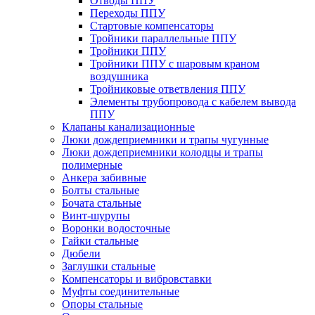
Отводы ППУ
Переходы ППУ
Стартовые компенсаторы
Тройники параллельные ППУ
Тройники ППУ
Тройники ППУ с шаровым краном
воздушника
Тройниковые ответвления ППУ
Элементы трубопровода с кабелем вывода
ППУ
Клапаны канализационные
Люки дождеприемники и трапы чугунные
Люки дождеприемники колодцы и трапы
полимерные
Анкера забивные
Болты стальные
Бочата стальные
Винт-шурупы
Воронки водосточные
Гайки стальные
Дюбели
Заглушки стальные
Компенсаторы и вибровставки
Муфты соединительные
Опоры стальные