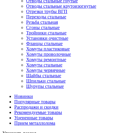
Отводы стальные гнутые
Отводы стальные крутоизогнутые
Отрезки трубы ВГП
Переходы стальные
Резьба стальная
Сгоны стальные
Тройники стальные
Установки очистные
Фланцы стальные
Хомуты пластиковые
Хомуты проволочные
Хомуты ремонтные
Хомуты стальные
Хомуты червячные
Шайбы стальные
Шпильки стальные
Шурупы стальные
Новинки
Популярные товары
Распродажи и скидки
Рекомендуемые товары
Уцененные товары
Прием металлолома