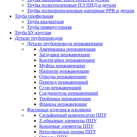
Трубы полиэтиленовые ПЭ ПНД и детали
Трубы полипропиленовые напорные PPR и детали
Труба профильная
Труба квадратная
Труба прямоугольная
Труба БУ круглая
Детали трубопроводов
Детали трубопровода нержавеющие
Американка нержавеющая
Заглушки нержавеющие
Контргайки нержавеющие
Муфты нержавеющие
Ниппели нержавеющие
Отводы нержавеющие
Переход нержавеющий
Сгон нержавеющий
Соединитель нержавеющий
Тройники нержавеющие
Фланцы нержавеющие
Фасонные изделия в изоляции
Cильфонный компенсатор ППУ
Z-образные элементы ППУ
Концевые элементы ППУ
Неподвижные опоры ППУ