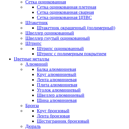
Сетка оцинкованная
Сетка оцинкованная плетеная
Сетка оцинкованная сварная
Сетка оцинкованная ЦПВС
Штакетник
Штакетник окрашенный (полимерный)
Швеллер оцинкованный
Швеллер гнутый оцинкованный
Штрипс
Штрипс оцинкованный
Штрипс с полимерным покрытием
Цветные металлы
Алюминий
Балка алюминиевая
Круг алюминиевый
Лента алюминиевая
Плита алюминиевая
Уголок алюминиевый
Швеллер алюминиевый
Шина алюминиевая
Бронза
Круг бронзовый
Лента бронзовая
Шестигранник бронзовый
Дюраль