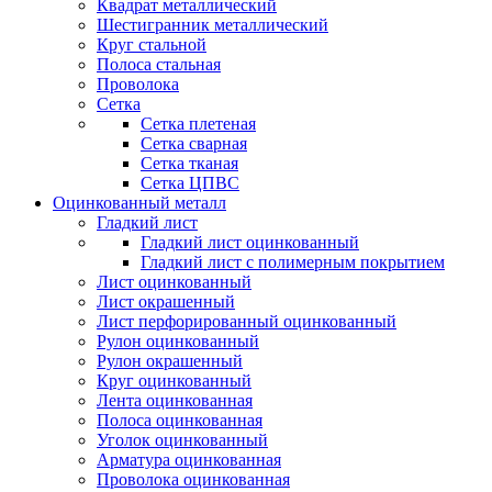
Квадрат металлический
Шестигранник металлический
Круг стальной
Полоса стальная
Проволока
Сетка
Сетка плетеная
Сетка сварная
Сетка тканая
Сетка ЦПВС
Оцинкованный металл
Гладкий лист
Гладкий лист оцинкованный
Гладкий лист с полимерным покрытием
Лист оцинкованный
Лист окрашенный
Лист перфорированный оцинкованный
Рулон оцинкованный
Рулон окрашенный
Круг оцинкованный
Лента оцинкованная
Полоса оцинкованная
Уголок оцинкованный
Арматура оцинкованная
Проволока оцинкованная