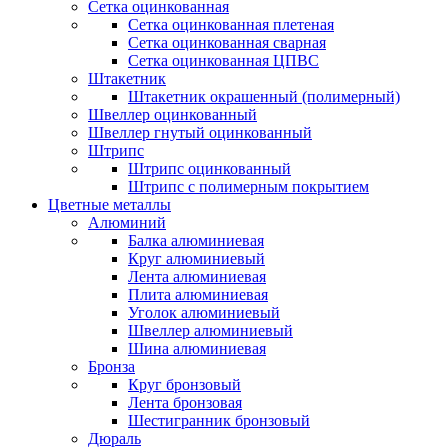
Сетка оцинкованная
Сетка оцинкованная плетеная
Сетка оцинкованная сварная
Сетка оцинкованная ЦПВС
Штакетник
Штакетник окрашенный (полимерный)
Швеллер оцинкованный
Швеллер гнутый оцинкованный
Штрипс
Штрипс оцинкованный
Штрипс с полимерным покрытием
Цветные металлы
Алюминий
Балка алюминиевая
Круг алюминиевый
Лента алюминиевая
Плита алюминиевая
Уголок алюминиевый
Швеллер алюминиевый
Шина алюминиевая
Бронза
Круг бронзовый
Лента бронзовая
Шестигранник бронзовый
Дюраль