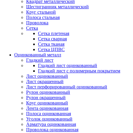
Квадрат металлический
Шестигранник металлический
Круг стальной
Полоса стальная
Проволока
Сетка
Сетка плетеная
Сетка сварная
Сетка тканая
Сетка ЦПВС
Оцинкованный металл
Гладкий лист
Гладкий лист оцинкованный
Гладкий лист с полимерным покрытием
Лист оцинкованный
Лист окрашенный
Лист перфорированный оцинкованный
Рулон оцинкованный
Рулон окрашенный
Круг оцинкованный
Лента оцинкованная
Полоса оцинкованная
Уголок оцинкованный
Арматура оцинкованная
Проволока оцинкованная