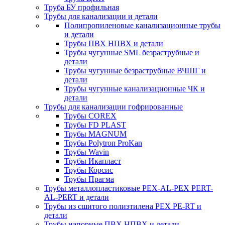
Труба БУ профильная
Трубы для канализации и детали
Полипропиленовые канализационные трубы
и детали
Трубы ПВХ НПВХ и детали
Трубы чугунные SML безраструбные и
детали
Трубы чугунные безраструбные ВЧШГ и
детали
Трубы чугунные канализационные ЧК и
детали
Трубы для канализации гофрированные
Трубы COREX
Трубы FD PLAST
Трубы MAGNUM
Трубы Polytron ProKan
Трубы Wavin
Трубы Икапласт
Трубы Корсис
Трубы Прагма
Трубы металлопластиковые PEX-AL-PEX PERT-
AL-PERT и детали
Трубы из сшитого полиэтилена PEX PE-RT и
детали
Трубы напорные ПВХ НПВХ и детали