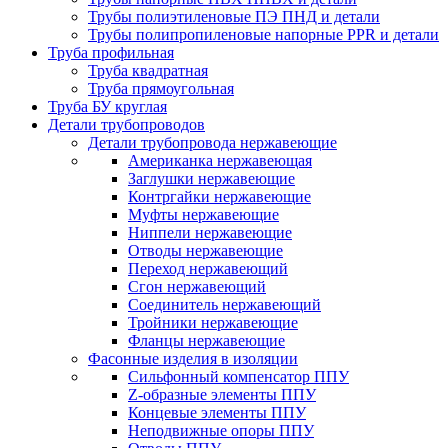
Трубы полиэтиленовые ПЭ ПНД и детали
Трубы полипропиленовые напорные PPR и детали
Труба профильная
Труба квадратная
Труба прямоугольная
Труба БУ круглая
Детали трубопроводов
Детали трубопровода нержавеющие
Американка нержавеющая
Заглушки нержавеющие
Контргайки нержавеющие
Муфты нержавеющие
Ниппели нержавеющие
Отводы нержавеющие
Переход нержавеющий
Сгон нержавеющий
Соединитель нержавеющий
Тройники нержавеющие
Фланцы нержавеющие
Фасонные изделия в изоляции
Cильфонный компенсатор ППУ
Z-образные элементы ППУ
Концевые элементы ППУ
Неподвижные опоры ППУ