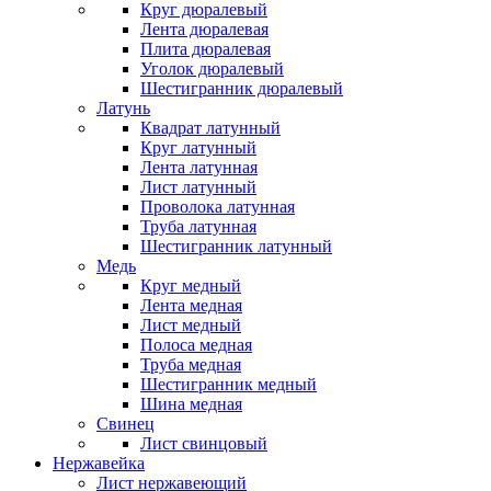
Круг дюралевый
Лента дюралевая
Плита дюралевая
Уголок дюралевый
Шестигранник дюралевый
Латунь
Квадрат латунный
Круг латунный
Лента латунная
Лист латунный
Проволока латунная
Труба латунная
Шестигранник латунный
Медь
Круг медный
Лента медная
Лист медный
Полоса медная
Труба медная
Шестигранник медный
Шина медная
Свинец
Лист свинцовый
Нержавейка
Лист нержавеющий