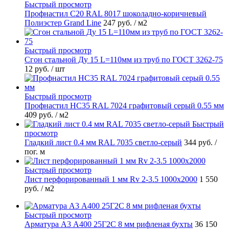
Быстрый просмотр
Профнастил С20 RAL 8017 шоколадно-коричневый
Полиэстер Grand Line
247 руб.
/ м2
Быстрый просмотр
Сгон стальной Ду 15 L=110мм из труб по ГОСТ 3262-75
12 руб.
/ шт
Быстрый просмотр
Профнастил НС35 RAL 7024 графитовый серый 0.55 мм
409 руб.
/ м2
Быстрый
просмотр
Гладкий лист 0.4 мм RAL 7035 светло-серый
344 руб.
/
пог. м
Быстрый просмотр
Лист перфорированный 1 мм Rv 2-3.5 1000х2000
1 550
руб.
/ м2
Быстрый просмотр
Арматура А3 А400 25Г2С 8 мм рифленая бухты
36 150