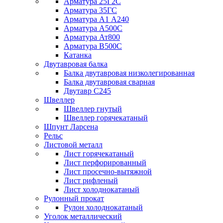
Арматура 25Г2С
Арматура 35ГС
Арматура А1 А240
Арматура А500С
Арматура Ат800
Арматура В500С
Катанка
Двутавровая балка
Балка двутавровая низколегированная
Балка двутавровая сварная
Двутавр С245
Швеллер
Швеллер гнутый
Швеллер горячекатаный
Шпунт Ларсена
Рельс
Листовой металл
Лист горячекатаный
Лист перфорированный
Лист просечно-вытяжной
Лист рифленый
Лист холоднокатаный
Рулонный прокат
Рулон холоднокатаный
Уголок металлический