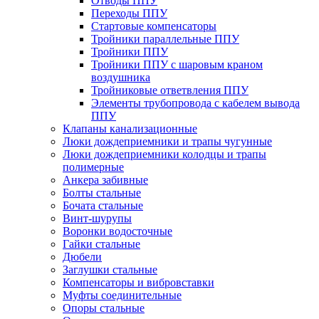
Отводы ППУ
Переходы ППУ
Стартовые компенсаторы
Тройники параллельные ППУ
Тройники ППУ
Тройники ППУ с шаровым краном
воздушника
Тройниковые ответвления ППУ
Элементы трубопровода с кабелем вывода
ППУ
Клапаны канализационные
Люки дождеприемники и трапы чугунные
Люки дождеприемники колодцы и трапы
полимерные
Анкера забивные
Болты стальные
Бочата стальные
Винт-шурупы
Воронки водосточные
Гайки стальные
Дюбели
Заглушки стальные
Компенсаторы и вибровставки
Муфты соединительные
Опоры стальные