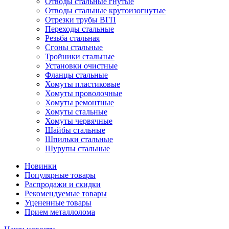
Отводы стальные гнутые
Отводы стальные крутоизогнутые
Отрезки трубы ВГП
Переходы стальные
Резьба стальная
Сгоны стальные
Тройники стальные
Установки очистные
Фланцы стальные
Хомуты пластиковые
Хомуты проволочные
Хомуты ремонтные
Хомуты стальные
Хомуты червячные
Шайбы стальные
Шпильки стальные
Шурупы стальные
Новинки
Популярные товары
Распродажи и скидки
Рекомендуемые товары
Уцененные товары
Прием металлолома