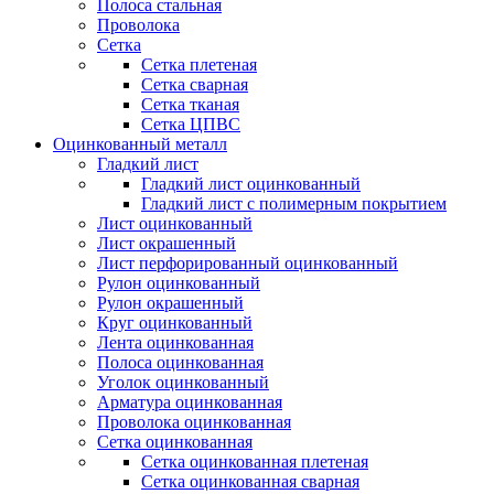
Полоса стальная
Проволока
Сетка
Сетка плетеная
Сетка сварная
Сетка тканая
Сетка ЦПВС
Оцинкованный металл
Гладкий лист
Гладкий лист оцинкованный
Гладкий лист с полимерным покрытием
Лист оцинкованный
Лист окрашенный
Лист перфорированный оцинкованный
Рулон оцинкованный
Рулон окрашенный
Круг оцинкованный
Лента оцинкованная
Полоса оцинкованная
Уголок оцинкованный
Арматура оцинкованная
Проволока оцинкованная
Сетка оцинкованная
Сетка оцинкованная плетеная
Сетка оцинкованная сварная