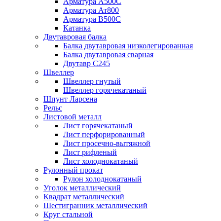
Арматура А500С
Арматура Ат800
Арматура В500С
Катанка
Двутавровая балка
Балка двутавровая низколегированная
Балка двутавровая сварная
Двутавр С245
Швеллер
Швеллер гнутый
Швеллер горячекатаный
Шпунт Ларсена
Рельс
Листовой металл
Лист горячекатаный
Лист перфорированный
Лист просечно-вытяжной
Лист рифленый
Лист холоднокатаный
Рулонный прокат
Рулон холоднокатаный
Уголок металлический
Квадрат металлический
Шестигранник металлический
Круг стальной