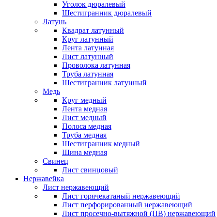
Уголок дюралевый
Шестигранник дюралевый
Латунь
Квадрат латунный
Круг латунный
Лента латунная
Лист латунный
Проволока латунная
Труба латунная
Шестигранник латунный
Медь
Круг медный
Лента медная
Лист медный
Полоса медная
Труба медная
Шестигранник медный
Шина медная
Свинец
Лист свинцовый
Нержавейка
Лист нержавеющий
Лист горячекатаный нержавеющий
Лист перфорированный нержавеющий
Лист просечно-вытяжной (ПВ) нержавеющий