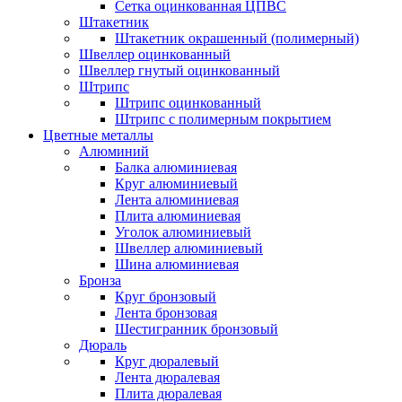
Сетка оцинкованная ЦПВС
Штакетник
Штакетник окрашенный (полимерный)
Швеллер оцинкованный
Швеллер гнутый оцинкованный
Штрипс
Штрипс оцинкованный
Штрипс с полимерным покрытием
Цветные металлы
Алюминий
Балка алюминиевая
Круг алюминиевый
Лента алюминиевая
Плита алюминиевая
Уголок алюминиевый
Швеллер алюминиевый
Шина алюминиевая
Бронза
Круг бронзовый
Лента бронзовая
Шестигранник бронзовый
Дюраль
Круг дюралевый
Лента дюралевая
Плита дюралевая