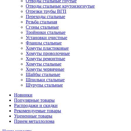
Отводы стальные гнутые
Отводы стальные крутоизогнутые
Отрезки трубы ВГП
Переходы стальные
Резьба стальная
Сгоны стальные
Тройники стальные
Установки очистные
Фланцы стальные
Хомуты пластиковые
Хомуты проволочные
Хомуты ремонтные
Хомуты стальные
Хомуты червячные
Шайбы стальные
Шпильки стальные
Шурупы стальные
Новинки
Популярные товары
Распродажи и скидки
Рекомендуемые товары
Уцененные товары
Прием металлолома