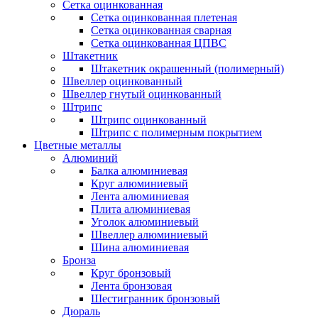
Сетка оцинкованная
Сетка оцинкованная плетеная
Сетка оцинкованная сварная
Сетка оцинкованная ЦПВС
Штакетник
Штакетник окрашенный (полимерный)
Швеллер оцинкованный
Швеллер гнутый оцинкованный
Штрипс
Штрипс оцинкованный
Штрипс с полимерным покрытием
Цветные металлы
Алюминий
Балка алюминиевая
Круг алюминиевый
Лента алюминиевая
Плита алюминиевая
Уголок алюминиевый
Швеллер алюминиевый
Шина алюминиевая
Бронза
Круг бронзовый
Лента бронзовая
Шестигранник бронзовый
Дюраль