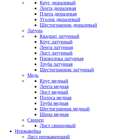
Круг дюралевый
Лента дюралевая
Плита дюралевая
Уголок дюралевый
Шестигранник дюралевый
Латунь
Квадрат латунный
Круг латунный
Лента латунная
Лист латунный
Проволока латунная
Труба латунная
Шестигранник латунный
Медь
Круг медный
Лента медная
Лист медный
Полоса медная
Труба медная
Шестигранник медный
Шина медная
Свинец
Лист свинцовый
Нержавейка
Лист нержавеющий