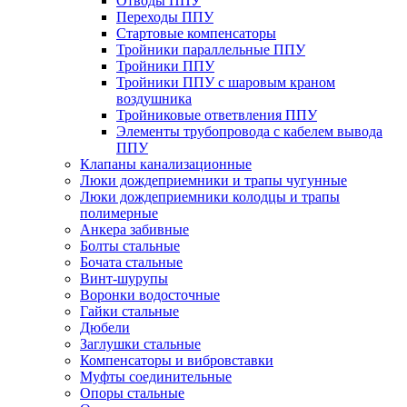
Отводы ППУ
Переходы ППУ
Стартовые компенсаторы
Тройники параллельные ППУ
Тройники ППУ
Тройники ППУ с шаровым краном
воздушника
Тройниковые ответвления ППУ
Элементы трубопровода с кабелем вывода
ППУ
Клапаны канализационные
Люки дождеприемники и трапы чугунные
Люки дождеприемники колодцы и трапы
полимерные
Анкера забивные
Болты стальные
Бочата стальные
Винт-шурупы
Воронки водосточные
Гайки стальные
Дюбели
Заглушки стальные
Компенсаторы и вибровставки
Муфты соединительные
Опоры стальные