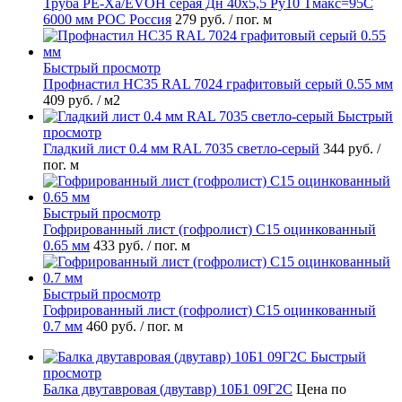
Труба PE-Xa/EVOH серая Дн 40х5,5 Ру10 Тмакс=95C
6000 мм РОС Россия
279 руб.
/ пог. м
Быстрый просмотр
Профнастил НС35 RAL 7024 графитовый серый 0.55 мм
409 руб.
/ м2
Быстрый
просмотр
Гладкий лист 0.4 мм RAL 7035 светло-серый
344 руб.
/
пог. м
Быстрый просмотр
Гофрированный лист (гофролист) С15 оцинкованный
0.65 мм
433 руб.
/ пог. м
Быстрый просмотр
Гофрированный лист (гофролист) С15 оцинкованный
0.7 мм
460 руб.
/ пог. м
Быстрый
просмотр
Балка двутавровая (двутавр) 10Б1 09Г2С
Цена по