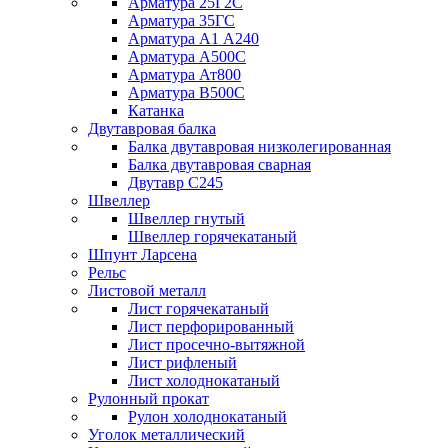
Арматура 25Г2С
Арматура 35ГС
Арматура А1 А240
Арматура А500С
Арматура Ат800
Арматура В500С
Катанка
Двутавровая балка
Балка двутавровая низколегированная
Балка двутавровая сварная
Двутавр С245
Швеллер
Швеллер гнутый
Швеллер горячекатаный
Шпунт Ларсена
Рельс
Листовой металл
Лист горячекатаный
Лист перфорированный
Лист просечно-вытяжной
Лист рифленый
Лист холоднокатаный
Рулонный прокат
Рулон холоднокатаный
Уголок металлический