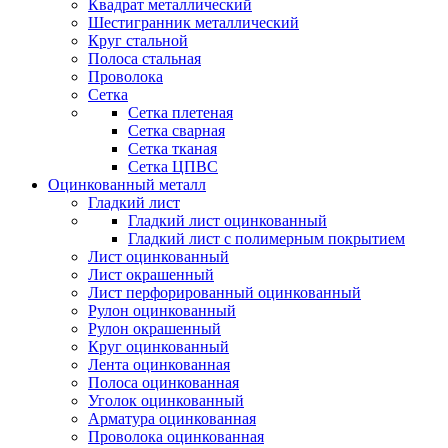
Квадрат металлический
Шестигранник металлический
Круг стальной
Полоса стальная
Проволока
Сетка
Сетка плетеная
Сетка сварная
Сетка тканая
Сетка ЦПВС
Оцинкованный металл
Гладкий лист
Гладкий лист оцинкованный
Гладкий лист с полимерным покрытием
Лист оцинкованный
Лист окрашенный
Лист перфорированный оцинкованный
Рулон оцинкованный
Рулон окрашенный
Круг оцинкованный
Лента оцинкованная
Полоса оцинкованная
Уголок оцинкованный
Арматура оцинкованная
Проволока оцинкованная