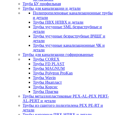
Труба БУ профильная
Трубы для канализации и детали
Полипропиленовые канализационные трубы
и детали
Трубы ПВХ НПВХ и детали
Трубы чугунные SML безраструбные и
детали
Трубы чугунные безраструбные ВЧШГ и
детали
Трубы чугунные канализационные ЧК и
детали
Трубы для канализации гофрированные
Трубы COREX
Трубы FD PLAST
Трубы MAGNUM
Трубы Polytron ProKan
Трубы Wavin
Трубы Икапласт
Трубы Корсис
Трубы Прагма
Трубы металлопластиковые PEX-AL-PEX PERT-
AL-PERT и детали
Трубы из сшитого полиэтилена PEX PE-RT и
детали
Трубы напорные ПВХ НПВХ и детали