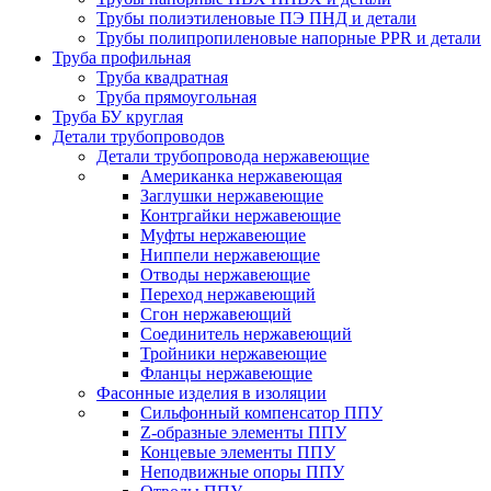
Трубы полиэтиленовые ПЭ ПНД и детали
Трубы полипропиленовые напорные PPR и детали
Труба профильная
Труба квадратная
Труба прямоугольная
Труба БУ круглая
Детали трубопроводов
Детали трубопровода нержавеющие
Американка нержавеющая
Заглушки нержавеющие
Контргайки нержавеющие
Муфты нержавеющие
Ниппели нержавеющие
Отводы нержавеющие
Переход нержавеющий
Сгон нержавеющий
Соединитель нержавеющий
Тройники нержавеющие
Фланцы нержавеющие
Фасонные изделия в изоляции
Cильфонный компенсатор ППУ
Z-образные элементы ППУ
Концевые элементы ППУ
Неподвижные опоры ППУ