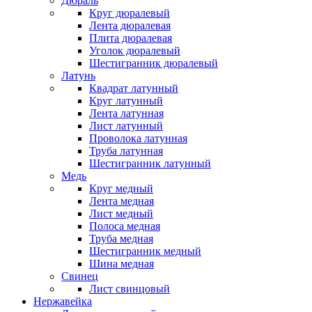
Дюраль
Круг дюралевый
Лента дюралевая
Плита дюралевая
Уголок дюралевый
Шестигранник дюралевый
Латунь
Квадрат латунный
Круг латунный
Лента латунная
Лист латунный
Проволока латунная
Труба латунная
Шестигранник латунный
Медь
Круг медный
Лента медная
Лист медный
Полоса медная
Труба медная
Шестигранник медный
Шина медная
Свинец
Лист свинцовый
Нержавейка