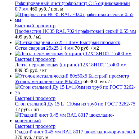
Гофрированный лист (гофролист) С15 оцинкованный
0.7 мм
460 руб.
/ пог. м
Быстрый просмотр
Профнастил НС35 RAL 7024 графитовый серый 0.55 мм
409 руб.
/ м2
Быстрый просмотр
Сетка сварная 25х25 1.4 мм
70 руб.
/ м2
Быстрый просмотр
Лента нержавеющая (штрипс) 12Х18Н10Т 1х400 мм
889.35 руб.
/ кг
Быстрый просмотр
Уголок металлический 80х50х5
66 300 руб.
/ т
Быстрый просмотр
Сгон стальной Ду 15 L=110мм из труб по ГОСТ 3262-75
12 руб.
/ шт
Быстрый просмотр
Гладкий лист 0.45 мм RAL 8017 шоколадно-коричневый
370 руб.
/ пог. м