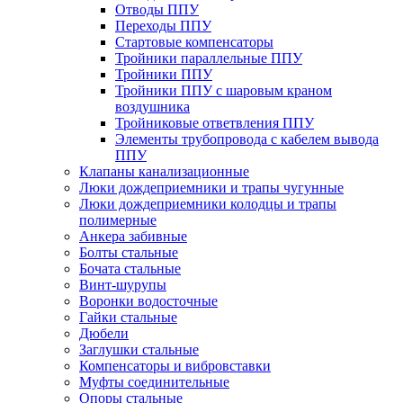
Отводы ППУ
Переходы ППУ
Стартовые компенсаторы
Тройники параллельные ППУ
Тройники ППУ
Тройники ППУ с шаровым краном
воздушника
Тройниковые ответвления ППУ
Элементы трубопровода с кабелем вывода
ППУ
Клапаны канализационные
Люки дождеприемники и трапы чугунные
Люки дождеприемники колодцы и трапы
полимерные
Анкера забивные
Болты стальные
Бочата стальные
Винт-шурупы
Воронки водосточные
Гайки стальные
Дюбели
Заглушки стальные
Компенсаторы и вибровставки
Муфты соединительные
Опоры стальные