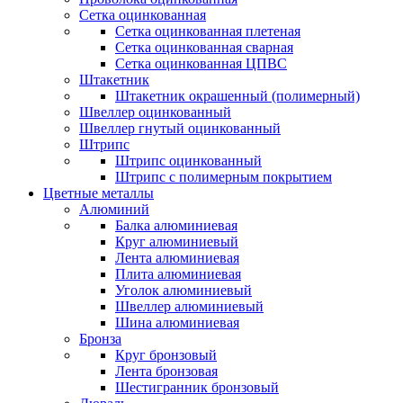
Сетка оцинкованная
Сетка оцинкованная плетеная
Сетка оцинкованная сварная
Сетка оцинкованная ЦПВС
Штакетник
Штакетник окрашенный (полимерный)
Швеллер оцинкованный
Швеллер гнутый оцинкованный
Штрипс
Штрипс оцинкованный
Штрипс с полимерным покрытием
Цветные металлы
Алюминий
Балка алюминиевая
Круг алюминиевый
Лента алюминиевая
Плита алюминиевая
Уголок алюминиевый
Швеллер алюминиевый
Шина алюминиевая
Бронза
Круг бронзовый
Лента бронзовая
Шестигранник бронзовый