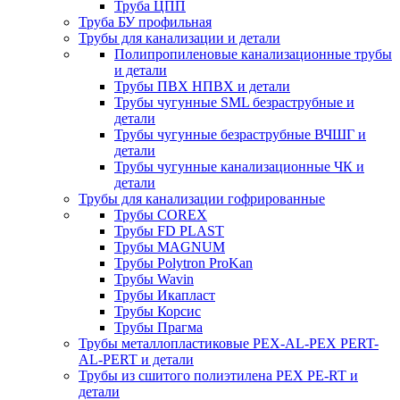
Труба ЦПП
Труба БУ профильная
Трубы для канализации и детали
Полипропиленовые канализационные трубы
и детали
Трубы ПВХ НПВХ и детали
Трубы чугунные SML безраструбные и
детали
Трубы чугунные безраструбные ВЧШГ и
детали
Трубы чугунные канализационные ЧК и
детали
Трубы для канализации гофрированные
Трубы COREX
Трубы FD PLAST
Трубы MAGNUM
Трубы Polytron ProKan
Трубы Wavin
Трубы Икапласт
Трубы Корсис
Трубы Прагма
Трубы металлопластиковые PEX-AL-PEX PERT-
AL-PERT и детали
Трубы из сшитого полиэтилена PEX PE-RT и
детали