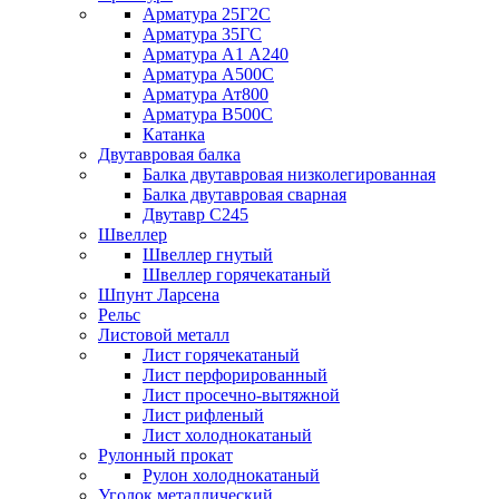
Арматура 25Г2С
Арматура 35ГС
Арматура А1 А240
Арматура А500С
Арматура Ат800
Арматура В500С
Катанка
Двутавровая балка
Балка двутавровая низколегированная
Балка двутавровая сварная
Двутавр С245
Швеллер
Швеллер гнутый
Швеллер горячекатаный
Шпунт Ларсена
Рельс
Листовой металл
Лист горячекатаный
Лист перфорированный
Лист просечно-вытяжной
Лист рифленый
Лист холоднокатаный
Рулонный прокат
Рулон холоднокатаный
Уголок металлический