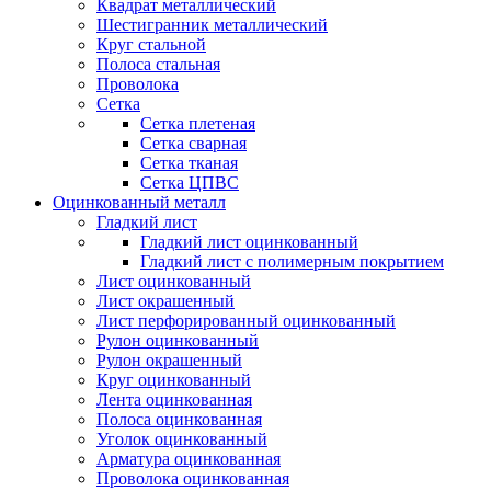
Квадрат металлический
Шестигранник металлический
Круг стальной
Полоса стальная
Проволока
Сетка
Сетка плетеная
Сетка сварная
Сетка тканая
Сетка ЦПВС
Оцинкованный металл
Гладкий лист
Гладкий лист оцинкованный
Гладкий лист с полимерным покрытием
Лист оцинкованный
Лист окрашенный
Лист перфорированный оцинкованный
Рулон оцинкованный
Рулон окрашенный
Круг оцинкованный
Лента оцинкованная
Полоса оцинкованная
Уголок оцинкованный
Арматура оцинкованная
Проволока оцинкованная