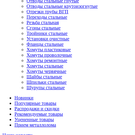
Отводы стальные гнутые
Отводы стальные крутоизогнутые
Отрезки трубы ВГП
Переходы стальные
Резьба стальная
Сгоны стальные
Тройники стальные
Установки очистные
Фланцы стальные
Хомуты пластиковые
Хомуты проволочные
Хомуты ремонтные
Хомуты стальные
Хомуты червячные
Шайбы стальные
Шпильки стальные
Шурупы стальные
Новинки
Популярные товары
Распродажи и скидки
Рекомендуемые товары
Уцененные товары
Прием металлолома