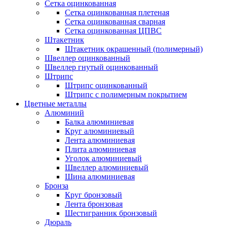
Сетка оцинкованная
Сетка оцинкованная плетеная
Сетка оцинкованная сварная
Сетка оцинкованная ЦПВС
Штакетник
Штакетник окрашенный (полимерный)
Швеллер оцинкованный
Швеллер гнутый оцинкованный
Штрипс
Штрипс оцинкованный
Штрипс с полимерным покрытием
Цветные металлы
Алюминий
Балка алюминиевая
Круг алюминиевый
Лента алюминиевая
Плита алюминиевая
Уголок алюминиевый
Швеллер алюминиевый
Шина алюминиевая
Бронза
Круг бронзовый
Лента бронзовая
Шестигранник бронзовый
Дюраль