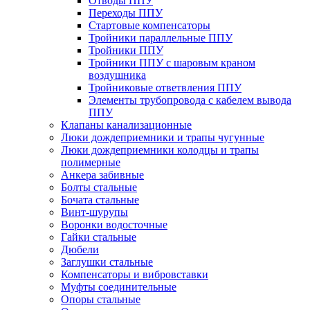
Отводы ППУ
Переходы ППУ
Стартовые компенсаторы
Тройники параллельные ППУ
Тройники ППУ
Тройники ППУ с шаровым краном
воздушника
Тройниковые ответвления ППУ
Элементы трубопровода с кабелем вывода
ППУ
Клапаны канализационные
Люки дождеприемники и трапы чугунные
Люки дождеприемники колодцы и трапы
полимерные
Анкера забивные
Болты стальные
Бочата стальные
Винт-шурупы
Воронки водосточные
Гайки стальные
Дюбели
Заглушки стальные
Компенсаторы и вибровставки
Муфты соединительные
Опоры стальные