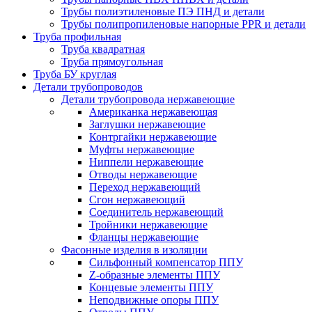
Трубы полиэтиленовые ПЭ ПНД и детали
Трубы полипропиленовые напорные PPR и детали
Труба профильная
Труба квадратная
Труба прямоугольная
Труба БУ круглая
Детали трубопроводов
Детали трубопровода нержавеющие
Американка нержавеющая
Заглушки нержавеющие
Контргайки нержавеющие
Муфты нержавеющие
Ниппели нержавеющие
Отводы нержавеющие
Переход нержавеющий
Сгон нержавеющий
Соединитель нержавеющий
Тройники нержавеющие
Фланцы нержавеющие
Фасонные изделия в изоляции
Cильфонный компенсатор ППУ
Z-образные элементы ППУ
Концевые элементы ППУ
Неподвижные опоры ППУ