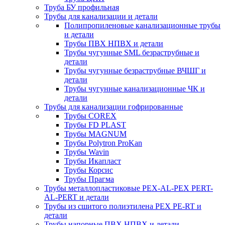
Труба БУ профильная
Трубы для канализации и детали
Полипропиленовые канализационные трубы
и детали
Трубы ПВХ НПВХ и детали
Трубы чугунные SML безраструбные и
детали
Трубы чугунные безраструбные ВЧШГ и
детали
Трубы чугунные канализационные ЧК и
детали
Трубы для канализации гофрированные
Трубы COREX
Трубы FD PLAST
Трубы MAGNUM
Трубы Polytron ProKan
Трубы Wavin
Трубы Икапласт
Трубы Корсис
Трубы Прагма
Трубы металлопластиковые PEX-AL-PEX PERT-
AL-PERT и детали
Трубы из сшитого полиэтилена PEX PE-RT и
детали
Трубы напорные ПВХ НПВХ и детали