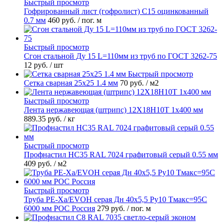
Быстрый просмотр
Гофрированный лист (гофролист) С15 оцинкованный
0.7 мм
460 руб.
/ пог. м
Быстрый просмотр
Сгон стальной Ду 15 L=110мм из труб по ГОСТ 3262-75
12 руб.
/ шт
Быстрый просмотр
Сетка сварная 25х25 1.4 мм
70 руб.
/ м2
Быстрый просмотр
Лента нержавеющая (штрипс) 12Х18Н10Т 1х400 мм
889.35 руб.
/ кг
Быстрый просмотр
Профнастил НС35 RAL 7024 графитовый серый 0.55 мм
409 руб.
/ м2
Быстрый просмотр
Труба PE-Xa/EVOH серая Дн 40х5,5 Ру10 Тмакс=95C
6000 мм РОС Россия
279 руб.
/ пог. м