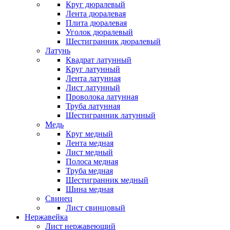
Круг дюралевый
Лента дюралевая
Плита дюралевая
Уголок дюралевый
Шестигранник дюралевый
Латунь
Квадрат латунный
Круг латунный
Лента латунная
Лист латунный
Проволока латунная
Труба латунная
Шестигранник латунный
Медь
Круг медный
Лента медная
Лист медный
Полоса медная
Труба медная
Шестигранник медный
Шина медная
Свинец
Лист свинцовый
Нержавейка
Лист нержавеющий