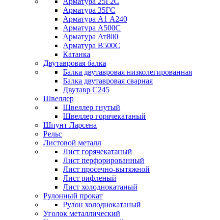
Арматура 25Г2С
Арматура 35ГС
Арматура А1 А240
Арматура А500С
Арматура Ат800
Арматура В500С
Катанка
Двутавровая балка
Балка двутавровая низколегированная
Балка двутавровая сварная
Двутавр С245
Швеллер
Швеллер гнутый
Швеллер горячекатаный
Шпунт Ларсена
Рельс
Листовой металл
Лист горячекатаный
Лист перфорированный
Лист просечно-вытяжной
Лист рифленый
Лист холоднокатаный
Рулонный прокат
Рулон холоднокатаный
Уголок металлический