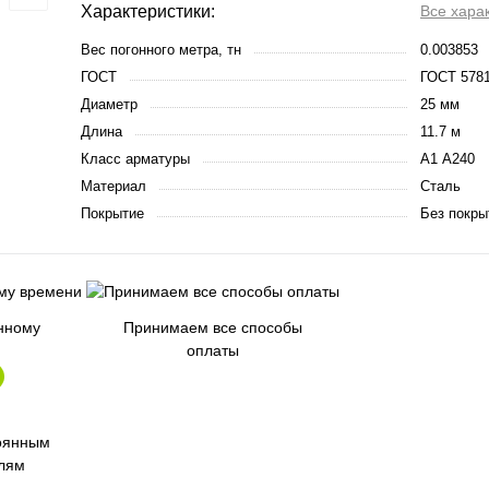
Характеристики:
Все хара
Вес погонного метра, тн
0.003853
ГОСТ
ГОСТ 5781
Диаметр
25 мм
Длина
11.7 м
Класс арматуры
А1 А240
Материал
Сталь
Покрытие
Без покры
енному
Принимаем все способы
оплаты
оянным
лям