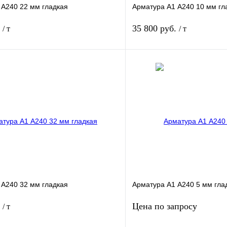
 А240 22 мм гладкая
Арматура А1 А240 10 мм гл
.
35 800 руб.
/ т
/ т
В корзину
лик
Сравнение
Купить в 1 клик
Под заказ
В избранное
 А240 32 мм гладкая
Арматура А1 А240 5 мм гла
.
Цена по запросу
/ т