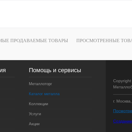
В корзину
Запросить
лик
Сравнение
Купить в 1 клик
Под заказ
В избранное
МЫЕ ПРОДАВАЕМЫЕ ТОВАРЫ
ПРОСМОТРЕННЫЕ ТОВ
ия
Помощь и сервисы
Copyright
Металлоторг
Металлоб
Каталог металла
г. Москва
Коллекции
Посмотре
Услуги
Создание
Акции