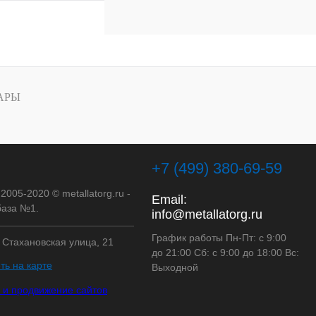
 цену
Сравнение
Под заказ
АРЫ
+7 (499) 380-69-59
 2005-2020 © metallatorg.ru -
Email:
аза №1.
info@metallatorg.ru
График работы Пн-Пт: с 9:00
, Стахановская улица, 21
до 21:00 Сб: с 9:00 до 18:00 Вс:
ть на карте
Выходной
 и продвижение сайтов