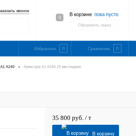
аказать звонок
В корзине
пока пусто
0
Оформить заказ
0
0
Избранное
Сравнение
•
 А1 А240
Арматура А1 А240 25 мм гладкая
35 800 руб.
/ т
В корзину