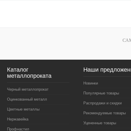
В корзину
Купить в 1 клик
Сравнение
Купить в 1 к
В избранное
Под заказ
В избранное
СА
Каталог
Наши предложен
металлопроката
Новинки
Черный металлопрокат
Популярные товары
Оцинкованный металл
Распродажи и скидки
Цветные металлы
Рекомендуемые товары
Нержавейка
Уцененные товары
Профнастил