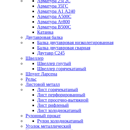
Арматура 25Г2С
Арматура 35ГС
Арматура А1 А240
Арматура А500С
Арматура Ат800
Арматура В500С
Катанка
Двутавровая балка
Балка двутавровая низколегированная
Балка двутавровая сварная
Двутавр С245
Швеллер
Швеллер гнутый
Швеллер горячекатаный
Шпунт Ларсена
Рельс
Листовой металл
Лист горячекатаный
Лист перфорированный
Лист просечно-вытяжной
Лист рифленый
Лист холоднокатаный
Рулонный прокат
Рулон холоднокатаный
Уголок металлический