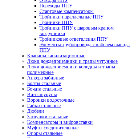
Отводы ППУ
Переходы ППУ
Стартовые компенсаторы
Тройники параллельные ППУ
Тройники ППУ
Тройники ППУ с шаровым краном
воздушника
Тройниковые ответвления ППУ
Элементы трубопровода с кабелем вывода
ППУ
Клапаны канализационные
Люки дождеприемники и трапы чугунные
Люки дождеприемники колодцы и трапы
полимерные
Анкера забивные
Болты стальные
Бочата стальные
Винт-шурупы
Воронки водосточные
Гайки стальные
Дюбели
Заглушки стальные
Компенсаторы и вибровставки
Муфты соединительные
Опоры стальные