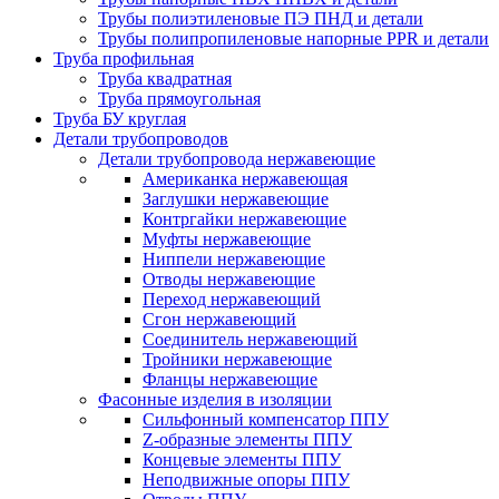
Трубы полиэтиленовые ПЭ ПНД и детали
Трубы полипропиленовые напорные PPR и детали
Труба профильная
Труба квадратная
Труба прямоугольная
Труба БУ круглая
Детали трубопроводов
Детали трубопровода нержавеющие
Американка нержавеющая
Заглушки нержавеющие
Контргайки нержавеющие
Муфты нержавеющие
Ниппели нержавеющие
Отводы нержавеющие
Переход нержавеющий
Сгон нержавеющий
Соединитель нержавеющий
Тройники нержавеющие
Фланцы нержавеющие
Фасонные изделия в изоляции
Cильфонный компенсатор ППУ
Z-образные элементы ППУ
Концевые элементы ППУ
Неподвижные опоры ППУ