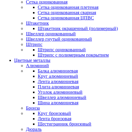
Сетка оцинкованная
Сетка оцинкованная плетеная
Сетка оцинкованная сварная
Сетка оцинкованная ЦПВС
Штакетник
Штакетник окрашенный (полимерный)
Швеллер оцинкованный
Швеллер гнутый оцинкованный
Штрипс
Штрипс оцинкованный
Штрипс с полимерным покрытием
Цветные металлы
Алюминий
Балка алюминиевая
Круг алюминиевый
Лента алюминиевая
Плита алюминиевая
Уголок алюминиевый
Швеллер алюминиевый
Шина алюминиевая
Бронза
Круг бронзовый
Лента бронзовая
Шестигранник бронзовый
Дюраль