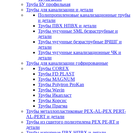
Труба БУ профильная
Трубы для канализации и детали
Полипропиленовые канализационные трубы
и детали
Трубы ПВХ НПВХ и детали
Трубы чугунные SML безраструбные и
детали
Трубы чугунные безраструбные ВЧШГ и
детали
Трубы чугунные канализационные ЧК и
детали
Трубы для канализации гофрированные
Трубы COREX
Трубы FD PLAST
Трубы MAGNUM
Трубы Polytron ProKan
Трубы Wavin
Трубы Икапласт
Трубы Корсис
Трубы Прагма
Трубы металлопластиковые PEX-AL-PEX PERT-
AL-PERT и детали
Трубы из сшитого полиэтилена PEX PE-RT и
детали
Трубы напорные ПВХ НПВХ и детали