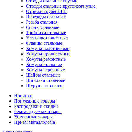
Отводы стальные гнутые
Отводы стальные крутоизогнутые
Отрезки трубы ВГП
Переходы стальные
Резьба стальная
Сгоны стальные
Тройники стальные
Установки очистные
Фланцы стальные
Хомуты пластиковые
Хомуты проволочные
Хомуты ремонтные
Хомуты стальные
Хомуты червячные
Шайбы стальные
Шпильки стальные
Шурупы стальные
Новинки
Популярные товары
Распродажи и скидки
Рекомендуемые товары
Уцененные товары
Прием металлолома