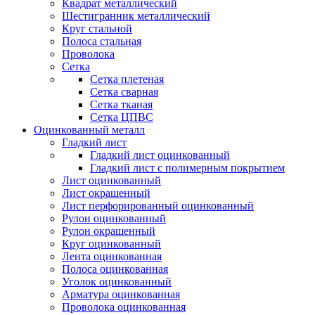
Квадрат металлический
Шестигранник металлический
Круг стальной
Полоса стальная
Проволока
Сетка
Сетка плетеная
Сетка сварная
Сетка тканая
Сетка ЦПВС
Оцинкованный металл
Гладкий лист
Гладкий лист оцинкованный
Гладкий лист с полимерным покрытием
Лист оцинкованный
Лист окрашенный
Лист перфорированный оцинкованный
Рулон оцинкованный
Рулон окрашенный
Круг оцинкованный
Лента оцинкованная
Полоса оцинкованная
Уголок оцинкованный
Арматура оцинкованная
Проволока оцинкованная