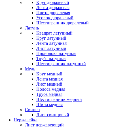
Круг дюралевый
Лента дюралевая
Плита дюралевая
Уголок дюралевый
Шестигранник дюралевый
Латунь
Квадрат латунный
Круг латунный
Лента латунная
Лист латунный
Проволока латунная
Труба латунная
Шестигранник латунный
Медь
Круг медный
Лента медная
Лист медный
Полоса медная
Труба медная
Шестигранник медный
Шина медная
Свинец
Лист свинцовый
Нержавейка
Лист нержавеющий