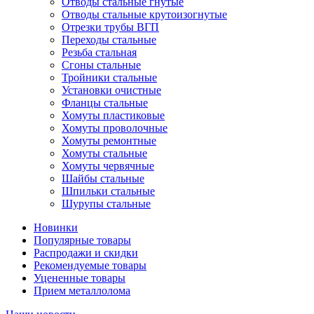
Отводы стальные гнутые
Отводы стальные крутоизогнутые
Отрезки трубы ВГП
Переходы стальные
Резьба стальная
Сгоны стальные
Тройники стальные
Установки очистные
Фланцы стальные
Хомуты пластиковые
Хомуты проволочные
Хомуты ремонтные
Хомуты стальные
Хомуты червячные
Шайбы стальные
Шпильки стальные
Шурупы стальные
Новинки
Популярные товары
Распродажи и скидки
Рекомендуемые товары
Уцененные товары
Прием металлолома