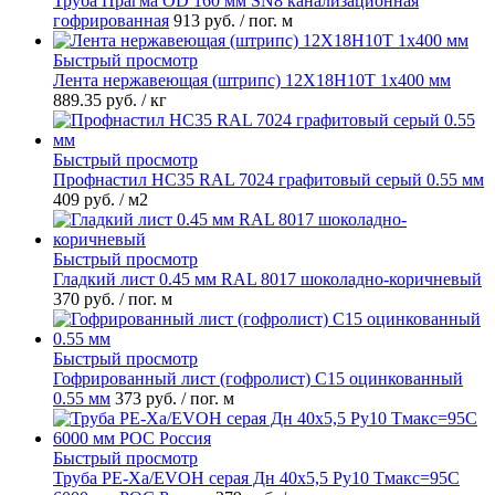
Труба Прагма OD 160 мм SN8 канализационная
гофрированная
913 руб.
/ пог. м
Быстрый просмотр
Лента нержавеющая (штрипс) 12Х18Н10Т 1х400 мм
889.35 руб.
/ кг
Быстрый просмотр
Профнастил НС35 RAL 7024 графитовый серый 0.55 мм
409 руб.
/ м2
Быстрый просмотр
Гладкий лист 0.45 мм RAL 8017 шоколадно-коричневый
370 руб.
/ пог. м
Быстрый просмотр
Гофрированный лист (гофролист) С15 оцинкованный
0.55 мм
373 руб.
/ пог. м
Быстрый просмотр
Труба PE-Xa/EVOH серая Дн 40х5,5 Ру10 Тмакс=95C