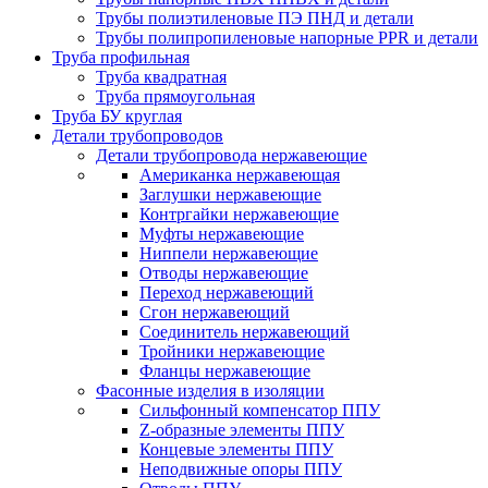
Трубы полиэтиленовые ПЭ ПНД и детали
Трубы полипропиленовые напорные PPR и детали
Труба профильная
Труба квадратная
Труба прямоугольная
Труба БУ круглая
Детали трубопроводов
Детали трубопровода нержавеющие
Американка нержавеющая
Заглушки нержавеющие
Контргайки нержавеющие
Муфты нержавеющие
Ниппели нержавеющие
Отводы нержавеющие
Переход нержавеющий
Сгон нержавеющий
Соединитель нержавеющий
Тройники нержавеющие
Фланцы нержавеющие
Фасонные изделия в изоляции
Cильфонный компенсатор ППУ
Z-образные элементы ППУ
Концевые элементы ППУ
Неподвижные опоры ППУ