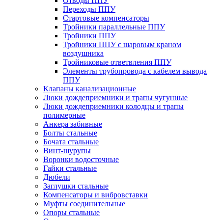
Отводы ППУ
Переходы ППУ
Стартовые компенсаторы
Тройники параллельные ППУ
Тройники ППУ
Тройники ППУ с шаровым краном
воздушника
Тройниковые ответвления ППУ
Элементы трубопровода с кабелем вывода
ППУ
Клапаны канализационные
Люки дождеприемники и трапы чугунные
Люки дождеприемники колодцы и трапы
полимерные
Анкера забивные
Болты стальные
Бочата стальные
Винт-шурупы
Воронки водосточные
Гайки стальные
Дюбели
Заглушки стальные
Компенсаторы и вибровставки
Муфты соединительные
Опоры стальные