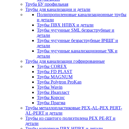
Труба БУ профильная
Трубы для канализации и детали
Полипропиленовые канализационные трубы
и детали
Трубы ПВХ НПВХ и детали
Трубы чугунные SML безраструбные и
детали
Трубы чугунные безраструбные ВЧШГ и
детали
Трубы чугунные канализационные ЧК и
детали
Трубы для канализации гофрированные
Трубы COREX
Трубы FD PLAST
Трубы MAGNUM
Трубы Polytron ProKan
Трубы Wavin
Трубы Икапласт
Трубы Корсис
Трубы Прагма
Трубы металлопластиковые PEX-AL-PEX PERT-
AL-PERT и детали
Трубы из сшитого полиэтилена PEX PE-RT и
детали
Трубы напорные ПВХ НПВХ и детали