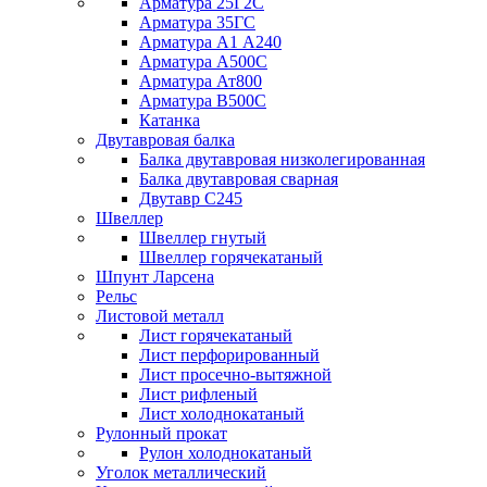
Арматура 25Г2С
Арматура 35ГС
Арматура А1 А240
Арматура А500С
Арматура Ат800
Арматура В500С
Катанка
Двутавровая балка
Балка двутавровая низколегированная
Балка двутавровая сварная
Двутавр С245
Швеллер
Швеллер гнутый
Швеллер горячекатаный
Шпунт Ларсена
Рельс
Листовой металл
Лист горячекатаный
Лист перфорированный
Лист просечно-вытяжной
Лист рифленый
Лист холоднокатаный
Рулонный прокат
Рулон холоднокатаный
Уголок металлический