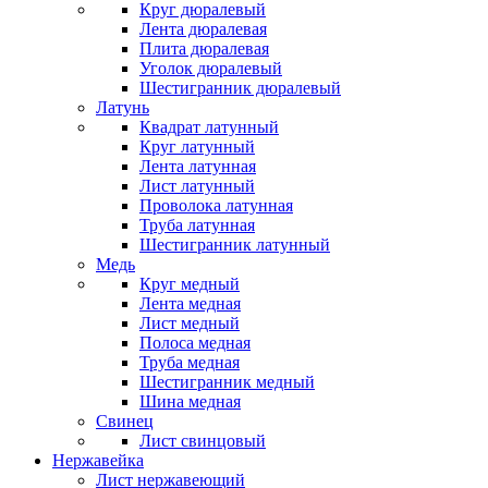
Круг дюралевый
Лента дюралевая
Плита дюралевая
Уголок дюралевый
Шестигранник дюралевый
Латунь
Квадрат латунный
Круг латунный
Лента латунная
Лист латунный
Проволока латунная
Труба латунная
Шестигранник латунный
Медь
Круг медный
Лента медная
Лист медный
Полоса медная
Труба медная
Шестигранник медный
Шина медная
Свинец
Лист свинцовый
Нержавейка
Лист нержавеющий