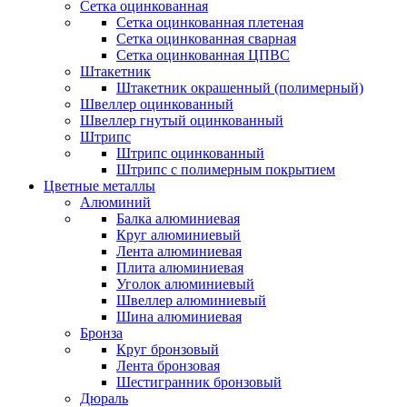
Сетка оцинкованная
Сетка оцинкованная плетеная
Сетка оцинкованная сварная
Сетка оцинкованная ЦПВС
Штакетник
Штакетник окрашенный (полимерный)
Швеллер оцинкованный
Швеллер гнутый оцинкованный
Штрипс
Штрипс оцинкованный
Штрипс с полимерным покрытием
Цветные металлы
Алюминий
Балка алюминиевая
Круг алюминиевый
Лента алюминиевая
Плита алюминиевая
Уголок алюминиевый
Швеллер алюминиевый
Шина алюминиевая
Бронза
Круг бронзовый
Лента бронзовая
Шестигранник бронзовый
Дюраль