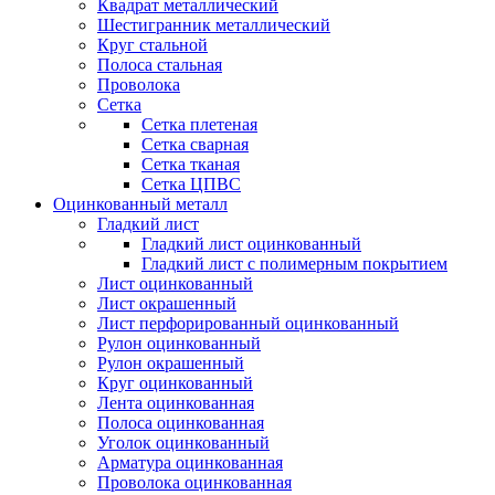
Квадрат металлический
Шестигранник металлический
Круг стальной
Полоса стальная
Проволока
Сетка
Сетка плетеная
Сетка сварная
Сетка тканая
Сетка ЦПВС
Оцинкованный металл
Гладкий лист
Гладкий лист оцинкованный
Гладкий лист с полимерным покрытием
Лист оцинкованный
Лист окрашенный
Лист перфорированный оцинкованный
Рулон оцинкованный
Рулон окрашенный
Круг оцинкованный
Лента оцинкованная
Полоса оцинкованная
Уголок оцинкованный
Арматура оцинкованная
Проволока оцинкованная