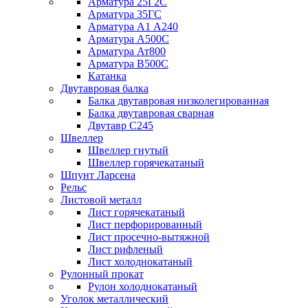
Арматура 25Г2С
Арматура 35ГС
Арматура А1 А240
Арматура А500С
Арматура Ат800
Арматура В500С
Катанка
Двутавровая балка
Балка двутавровая низколегированная
Балка двутавровая сварная
Двутавр С245
Швеллер
Швеллер гнутый
Швеллер горячекатаный
Шпунт Ларсена
Рельс
Листовой металл
Лист горячекатаный
Лист перфорированный
Лист просечно-вытяжной
Лист рифленый
Лист холоднокатаный
Рулонный прокат
Рулон холоднокатаный
Уголок металлический