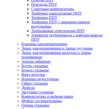
Отводы ППУ
Переходы ППУ
Стартовые компенсаторы
Тройники параллельные ППУ
Тройники ППУ
Тройники ППУ с шаровым краном
воздушника
Тройниковые ответвления ППУ
Элементы трубопровода с кабелем вывода
ППУ
Клапаны канализационные
Люки дождеприемники и трапы чугунные
Люки дождеприемники колодцы и трапы
полимерные
Анкера забивные
Болты стальные
Бочата стальные
Винт-шурупы
Воронки водосточные
Гайки стальные
Дюбели
Заглушки стальные
Компенсаторы и вибровставки
Муфты соединительные
Опоры стальные