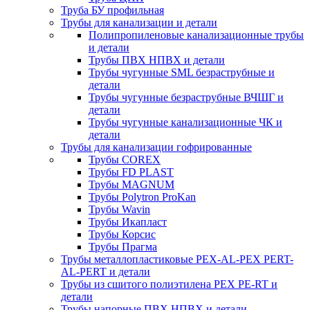
Труба БУ профильная
Трубы для канализации и детали
Полипропиленовые канализационные трубы
и детали
Трубы ПВХ НПВХ и детали
Трубы чугунные SML безраструбные и
детали
Трубы чугунные безраструбные ВЧШГ и
детали
Трубы чугунные канализационные ЧК и
детали
Трубы для канализации гофрированные
Трубы COREX
Трубы FD PLAST
Трубы MAGNUM
Трубы Polytron ProKan
Трубы Wavin
Трубы Икапласт
Трубы Корсис
Трубы Прагма
Трубы металлопластиковые PEX-AL-PEX PERT-
AL-PERT и детали
Трубы из сшитого полиэтилена PEX PE-RT и
детали
Трубы напорные ПВХ НПВХ и детали