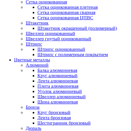
Сетка оцинкованная
Сетка оцинкованная плетеная
Сетка оцинкованная сварная
Сетка оцинкованная ЦПВС
Штакетник
Штакетник окрашенный (полимерный)
Швеллер оцинкованный
Швеллер гнутый оцинкованный
Штрипс
Штрипс оцинкованный
Штрипс с полимерным покрытием
Цветные металлы
Алюминий
Балка алюминиевая
Круг алюминиевый
Лента алюминиевая
Плита алюминиевая
Уголок алюминиевый
Швеллер алюминиевый
Шина алюминиевая
Бронза
Круг бронзовый
Лента бронзовая
Шестигранник бронзовый
Дюраль