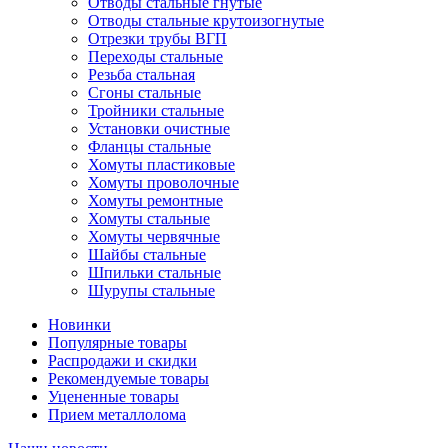
Отводы стальные гнутые
Отводы стальные крутоизогнутые
Отрезки трубы ВГП
Переходы стальные
Резьба стальная
Сгоны стальные
Тройники стальные
Установки очистные
Фланцы стальные
Хомуты пластиковые
Хомуты проволочные
Хомуты ремонтные
Хомуты стальные
Хомуты червячные
Шайбы стальные
Шпильки стальные
Шурупы стальные
Новинки
Популярные товары
Распродажи и скидки
Рекомендуемые товары
Уцененные товары
Прием металлолома