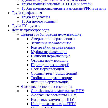
Трубы полиэтиленовые ПЭ ПНД и детали
Трубы полипропиленовые напорные PPR и детали
Труба профильная
Труба квадратная
Труба прямоугольная
Труба БУ круглая
Детали трубопроводов
Детали трубопровода нержавеющие
Американка нержавеющая
Заглушки нержавеющие
Контргайки нержавеющие
Муфты нержавеющие
Ниппели нержавеющие
Отводы нержавеющие
Переход нержавеющий
Сгон нержавеющий
Соединитель нержавеющий
Тройники нержавеющие
Фланцы нержавеющие
Фасонные изделия в изоляции
Cильфонный компенсатор ППУ
Z-образные элементы ППУ
Концевые элементы ППУ
Неподвижные опоры ППУ