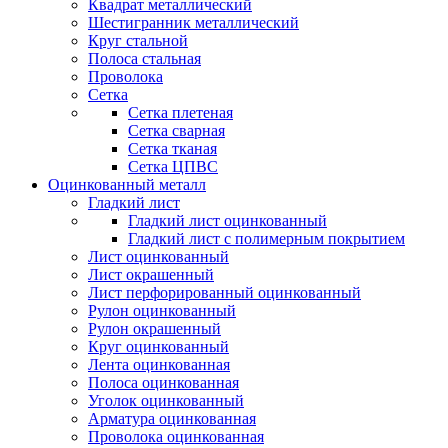
Квадрат металлический
Шестигранник металлический
Круг стальной
Полоса стальная
Проволока
Сетка
Сетка плетеная
Сетка сварная
Сетка тканая
Сетка ЦПВС
Оцинкованный металл
Гладкий лист
Гладкий лист оцинкованный
Гладкий лист с полимерным покрытием
Лист оцинкованный
Лист окрашенный
Лист перфорированный оцинкованный
Рулон оцинкованный
Рулон окрашенный
Круг оцинкованный
Лента оцинкованная
Полоса оцинкованная
Уголок оцинкованный
Арматура оцинкованная
Проволока оцинкованная