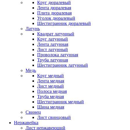
Круг дюралевый
Лента дюралевая
Плита дюралевая
Уголок дюралевый
Шестигранник дюралевый
Латунь
Квадрат латунный
Круг латунный
Лента латунная
Лист латунный
Проволока латунная
Труба латунная
Шестигранник латунный
Медь
Круг медный
Лента медная
Лист медный
Полоса медная
Труба медная
Шестигранник медный
Шина медная
Свинец
Лист свинцовый
Нержавейка
Лист нержавеющий