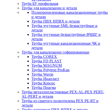
Труба БУ профильная
Трубы для канализации и детали
Полипропиленовые канализационные трубы
и детали
Трубы ПВХ НПВХ и детали
Трубы чугунные SML безраструбные и
детали
Трубы чугунные безраструбные ВЧШГ и
детали
Трубы чугунные канализационные ЧК и
детали
Трубы для канализации гофрированные
Трубы COREX
Трубы FD PLAST
Трубы MAGNUM
Трубы Polytron ProKan
Трубы Wavin
Трубы Икапласт
Трубы Корсис
Трубы Прагма
Трубы металлопластиковые PEX-AL-PEX PERT-
AL-PERT и детали
Трубы из сшитого полиэтилена PEX PE-RT и
детали
Трубы напорные ПВХ НПВХ и детали