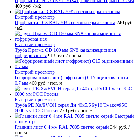
Профнастил НС35 RAL 7024 графитовый серый 0.55 мм
409 руб.
/ м2
Быстрый просмотр
Профнастил С8 RAL 7035 светло-серый эконом
240 руб.
/ м2
Быстрый просмотр
Труба Прагма OD 160 мм SN8 канализационная
гофрированная
913 руб.
/ пог. м
Быстрый просмотр
Гофрированный лист (гофролист) С15 оцинкованный
0.7 мм
460 руб.
/ пог. м
Быстрый просмотр
Труба PE-Xa/EVOH серая Дн 40х5,5 Ру10 Тмакс=95C
6000 мм РОС Россия
279 руб.
/ пог. м
Быстрый
просмотр
Гладкий лист 0.4 мм RAL 7035 светло-серый
344 руб.
/
пог. м