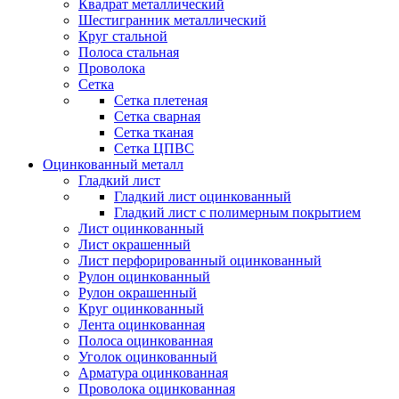
Квадрат металлический
Шестигранник металлический
Круг стальной
Полоса стальная
Проволока
Сетка
Сетка плетеная
Сетка сварная
Сетка тканая
Сетка ЦПВС
Оцинкованный металл
Гладкий лист
Гладкий лист оцинкованный
Гладкий лист с полимерным покрытием
Лист оцинкованный
Лист окрашенный
Лист перфорированный оцинкованный
Рулон оцинкованный
Рулон окрашенный
Круг оцинкованный
Лента оцинкованная
Полоса оцинкованная
Уголок оцинкованный
Арматура оцинкованная
Проволока оцинкованная