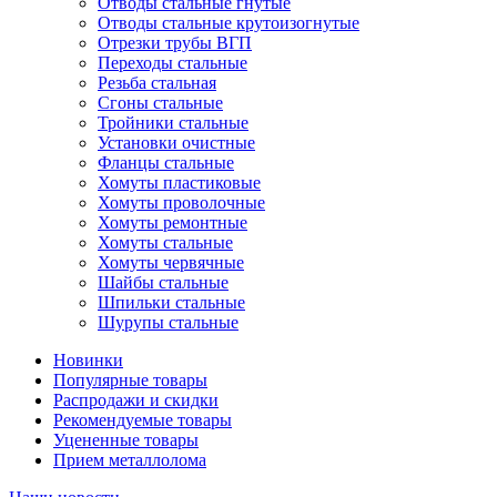
Отводы стальные гнутые
Отводы стальные крутоизогнутые
Отрезки трубы ВГП
Переходы стальные
Резьба стальная
Сгоны стальные
Тройники стальные
Установки очистные
Фланцы стальные
Хомуты пластиковые
Хомуты проволочные
Хомуты ремонтные
Хомуты стальные
Хомуты червячные
Шайбы стальные
Шпильки стальные
Шурупы стальные
Новинки
Популярные товары
Распродажи и скидки
Рекомендуемые товары
Уцененные товары
Прием металлолома