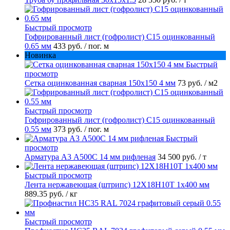
Быстрый просмотр
Гофрированный лист (гофролист) С15 оцинкованный
0.65 мм
433 руб.
/ пог. м
Новинка
Быстрый
просмотр
Сетка оцинкованная сварная 150х150 4 мм
73 руб.
/ м2
Быстрый просмотр
Гофрированный лист (гофролист) С15 оцинкованный
0.55 мм
373 руб.
/ пог. м
Быстрый
просмотр
Арматура А3 А500С 14 мм рифленая
34 500 руб.
/ т
Быстрый просмотр
Лента нержавеющая (штрипс) 12Х18Н10Т 1х400 мм
889.35 руб.
/ кг
Быстрый просмотр