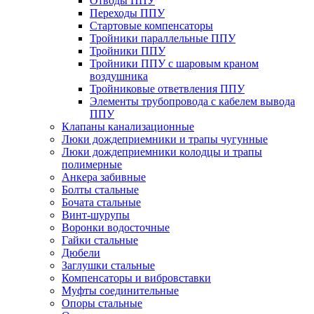
Отводы ППУ
Переходы ППУ
Стартовые компенсаторы
Тройники параллельные ППУ
Тройники ППУ
Тройники ППУ с шаровым краном
воздушника
Тройниковые ответвления ППУ
Элементы трубопровода с кабелем вывода
ППУ
Клапаны канализационные
Люки дождеприемники и трапы чугунные
Люки дождеприемники колодцы и трапы
полимерные
Анкера забивные
Болты стальные
Бочата стальные
Винт-шурупы
Воронки водосточные
Гайки стальные
Дюбели
Заглушки стальные
Компенсаторы и вибровставки
Муфты соединительные
Опоры стальные