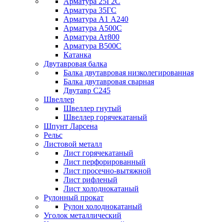
Арматура 25Г2С
Арматура 35ГС
Арматура А1 А240
Арматура А500С
Арматура Ат800
Арматура В500С
Катанка
Двутавровая балка
Балка двутавровая низколегированная
Балка двутавровая сварная
Двутавр С245
Швеллер
Швеллер гнутый
Швеллер горячекатаный
Шпунт Ларсена
Рельс
Листовой металл
Лист горячекатаный
Лист перфорированный
Лист просечно-вытяжной
Лист рифленый
Лист холоднокатаный
Рулонный прокат
Рулон холоднокатаный
Уголок металлический