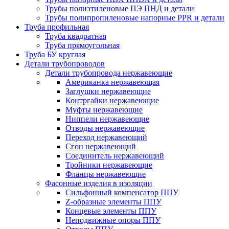
Трубы полиэтиленовые ПЭ ПНД и детали
Трубы полипропиленовые напорные PPR и детали
Труба профильная
Труба квадратная
Труба прямоугольная
Труба БУ круглая
Детали трубопроводов
Детали трубопровода нержавеющие
Американка нержавеющая
Заглушки нержавеющие
Контргайки нержавеющие
Муфты нержавеющие
Ниппели нержавеющие
Отводы нержавеющие
Переход нержавеющий
Сгон нержавеющий
Соединитель нержавеющий
Тройники нержавеющие
Фланцы нержавеющие
Фасонные изделия в изоляции
Cильфонный компенсатор ППУ
Z-образные элементы ППУ
Концевые элементы ППУ
Неподвижные опоры ППУ