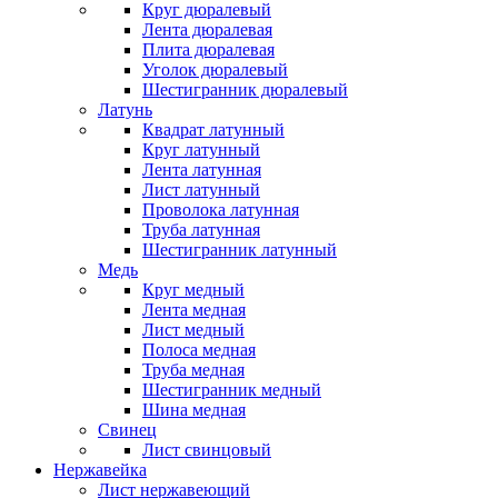
Круг дюралевый
Лента дюралевая
Плита дюралевая
Уголок дюралевый
Шестигранник дюралевый
Латунь
Квадрат латунный
Круг латунный
Лента латунная
Лист латунный
Проволока латунная
Труба латунная
Шестигранник латунный
Медь
Круг медный
Лента медная
Лист медный
Полоса медная
Труба медная
Шестигранник медный
Шина медная
Свинец
Лист свинцовый
Нержавейка
Лист нержавеющий