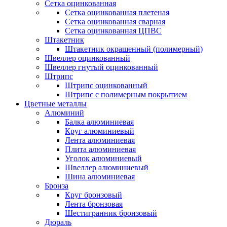
Сетка оцинкованная
Сетка оцинкованная плетеная
Сетка оцинкованная сварная
Сетка оцинкованная ЦПВС
Штакетник
Штакетник окрашенный (полимерный)
Швеллер оцинкованный
Швеллер гнутый оцинкованный
Штрипс
Штрипс оцинкованный
Штрипс с полимерным покрытием
Цветные металлы
Алюминий
Балка алюминиевая
Круг алюминиевый
Лента алюминиевая
Плита алюминиевая
Уголок алюминиевый
Швеллер алюминиевый
Шина алюминиевая
Бронза
Круг бронзовый
Лента бронзовая
Шестигранник бронзовый
Дюраль