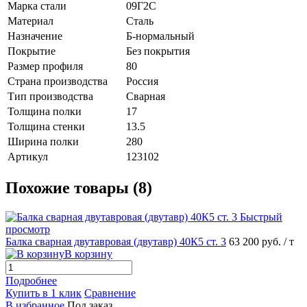
Марка стали
09Г2С
Материал
Сталь
Назначение
Б-нормальный
Покрытие
Без покрытия
Размер профиля
80
Страна производства
Россия
Тип производства
Сварная
Толщина полки
17
Толщина стенки
13.5
Ширина полки
280
Артикул
123102
Похожие товары (8)
Быстрый
просмотр
Балка сварная двутавровая (двутавр) 40К5 ст. 3
63 200 руб.
/ т
В корзину
Подробнее
Купить в 1 клик
Сравнение
В избранное
Под заказ