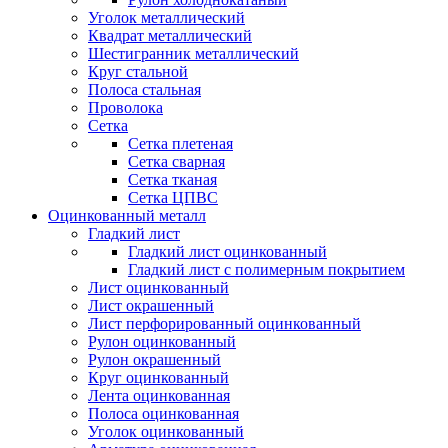
Уголок металлический
Квадрат металлический
Шестигранник металлический
Круг стальной
Полоса стальная
Проволока
Сетка
Сетка плетеная
Сетка сварная
Сетка тканая
Сетка ЦПВС
Оцинкованный металл
Гладкий лист
Гладкий лист оцинкованный
Гладкий лист с полимерным покрытием
Лист оцинкованный
Лист окрашенный
Лист перфорированный оцинкованный
Рулон оцинкованный
Рулон окрашенный
Круг оцинкованный
Лента оцинкованная
Полоса оцинкованная
Уголок оцинкованный