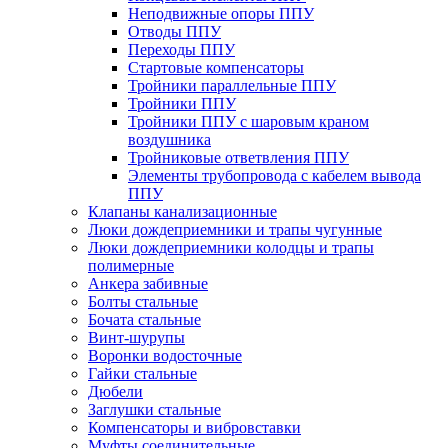
Неподвижные опоры ППУ
Отводы ППУ
Переходы ППУ
Стартовые компенсаторы
Тройники параллельные ППУ
Тройники ППУ
Тройники ППУ с шаровым краном
воздушника
Тройниковые ответвления ППУ
Элементы трубопровода с кабелем вывода
ППУ
Клапаны канализационные
Люки дождеприемники и трапы чугунные
Люки дождеприемники колодцы и трапы
полимерные
Анкера забивные
Болты стальные
Бочата стальные
Винт-шурупы
Воронки водосточные
Гайки стальные
Дюбели
Заглушки стальные
Компенсаторы и вибровставки
Муфты соединительные