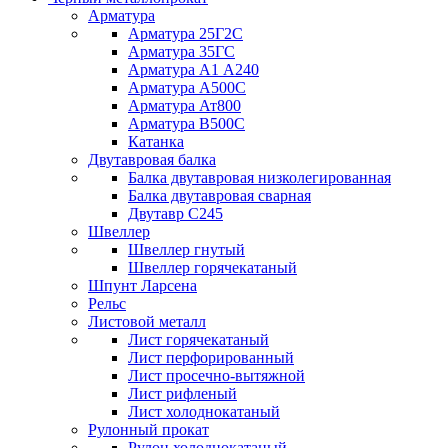
Арматура
Арматура 25Г2С
Арматура 35ГС
Арматура А1 А240
Арматура А500С
Арматура Ат800
Арматура В500С
Катанка
Двутавровая балка
Балка двутавровая низколегированная
Балка двутавровая сварная
Двутавр С245
Швеллер
Швеллер гнутый
Швеллер горячекатаный
Шпунт Ларсена
Рельс
Листовой металл
Лист горячекатаный
Лист перфорированный
Лист просечно-вытяжной
Лист рифленый
Лист холоднокатаный
Рулонный прокат
Рулон холоднокатаный