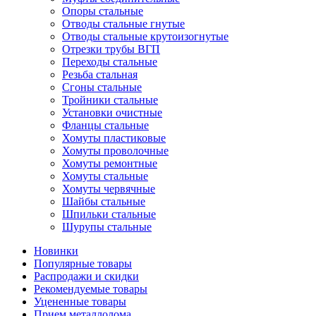
Опоры стальные
Отводы стальные гнутые
Отводы стальные крутоизогнутые
Отрезки трубы ВГП
Переходы стальные
Резьба стальная
Сгоны стальные
Тройники стальные
Установки очистные
Фланцы стальные
Хомуты пластиковые
Хомуты проволочные
Хомуты ремонтные
Хомуты стальные
Хомуты червячные
Шайбы стальные
Шпильки стальные
Шурупы стальные
Новинки
Популярные товары
Распродажи и скидки
Рекомендуемые товары
Уцененные товары
Прием металлолома