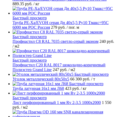
889.35 руб.
/ кг
Быстрый просмотр
Труба PE-Xa/EVOH серая Дн 40х5,5 Ру10 Тмакс=95C
6000 мм РОС Россия
279 руб.
/ пог. м
Быстрый просмотр
Профнастил С8 RAL 7035 светло-серый эконом
240 руб.
/ м2
Быстрый просмотр
Профнастил С20 RAL 8017 шоколадно-коричневый
Полиэстер Grand Line
247 руб.
/ м2
Быстрый просмотр
Уголок металлический 80х50х5
66 300 руб.
/ т
Быстрый просмотр
Труба латунная 16х1 мм Л68
423 руб.
/ кг
Быстрый просмотр
Лист перфорированный 1 мм Rv 2-3.5 1000х2000
1 550
руб.
/ м2