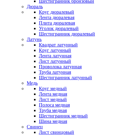
Шестигранник бронзовый
Дюраль
Круг дюралевый
Лента дюралевая
Плита дюралевая
Уголок дюралевый
Шестигранник дюралевый
Латунь
Квадрат латунный
Круг латунный
Лента латунная
Лист латунный
Проволока латунная
Труба латунная
Шестигранник латунный
Медь
Круг медный
Лента медная
Лист медный
Полоса медная
Труба медная
Шестигранник медный
Шина медная
Свинец
Лист свинцовый