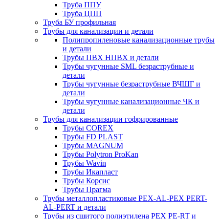
Труба ППУ
Труба ЦПП
Труба БУ профильная
Трубы для канализации и детали
Полипропиленовые канализационные трубы
и детали
Трубы ПВХ НПВХ и детали
Трубы чугунные SML безраструбные и
детали
Трубы чугунные безраструбные ВЧШГ и
детали
Трубы чугунные канализационные ЧК и
детали
Трубы для канализации гофрированные
Трубы COREX
Трубы FD PLAST
Трубы MAGNUM
Трубы Polytron ProKan
Трубы Wavin
Трубы Икапласт
Трубы Корсис
Трубы Прагма
Трубы металлопластиковые PEX-AL-PEX PERT-
AL-PERT и детали
Трубы из сшитого полиэтилена PEX PE-RT и