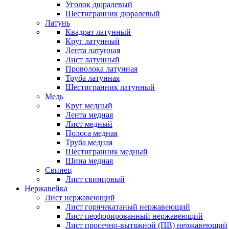
Уголок дюралевый
Шестигранник дюралевый
Латунь
Квадрат латунный
Круг латунный
Лента латунная
Лист латунный
Проволока латунная
Труба латунная
Шестигранник латунный
Медь
Круг медный
Лента медная
Лист медный
Полоса медная
Труба медная
Шестигранник медный
Шина медная
Свинец
Лист свинцовый
Нержавейка
Лист нержавеющий
Лист горячекатаный нержавеющий
Лист перфорированный нержавеющий
Лист просечно-вытяжной (ПВ) нержавеющий