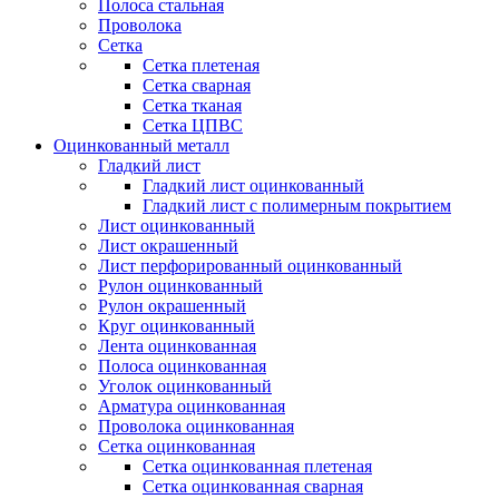
Полоса стальная
Проволока
Сетка
Сетка плетеная
Сетка сварная
Сетка тканая
Сетка ЦПВС
Оцинкованный металл
Гладкий лист
Гладкий лист оцинкованный
Гладкий лист с полимерным покрытием
Лист оцинкованный
Лист окрашенный
Лист перфорированный оцинкованный
Рулон оцинкованный
Рулон окрашенный
Круг оцинкованный
Лента оцинкованная
Полоса оцинкованная
Уголок оцинкованный
Арматура оцинкованная
Проволока оцинкованная
Сетка оцинкованная
Сетка оцинкованная плетеная
Сетка оцинкованная сварная