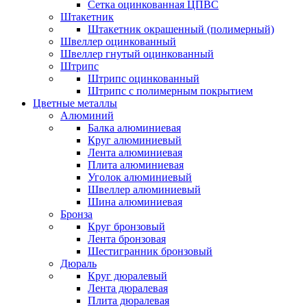
Сетка оцинкованная ЦПВС
Штакетник
Штакетник окрашенный (полимерный)
Швеллер оцинкованный
Швеллер гнутый оцинкованный
Штрипс
Штрипс оцинкованный
Штрипс с полимерным покрытием
Цветные металлы
Алюминий
Балка алюминиевая
Круг алюминиевый
Лента алюминиевая
Плита алюминиевая
Уголок алюминиевый
Швеллер алюминиевый
Шина алюминиевая
Бронза
Круг бронзовый
Лента бронзовая
Шестигранник бронзовый
Дюраль
Круг дюралевый
Лента дюралевая
Плита дюралевая