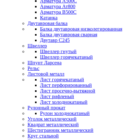
Арматура А500С
Арматура Ат800
Арматура В500С
Катанка
Двутавровая балка
Балка двутавровая низколегированная
Балка двутавровая сварная
Двутавр С245
Швеллер
Швеллер гнутый
Швеллер горячекатаный
Шпунт Ларсена
Рельс
Листовой металл
Лист горячекатаный
Лист перфорированный
Лист просечно-вытяжной
Лист рифленый
Лист холоднокатаный
Рулонный прокат
Рулон холоднокатаный
Уголок металлический
Квадрат металлический
Шестигранник металлический
Круг стальной