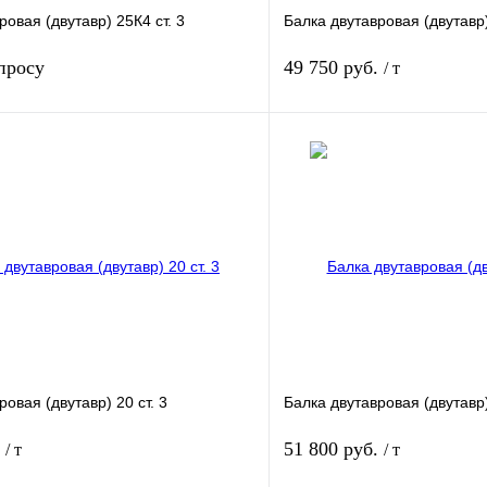
ровая (двутавр) 25К4 ст. 3
Балка двутавровая (двутавр)
просу
49 750 руб.
/ т
Запросить цену
лик
Сравнение
Купить в 1 клик
Под заказ
В избранное
ровая (двутавр) 20 ст. 3
Балка двутавровая (двутавр)
.
51 800 руб.
/ т
/ т