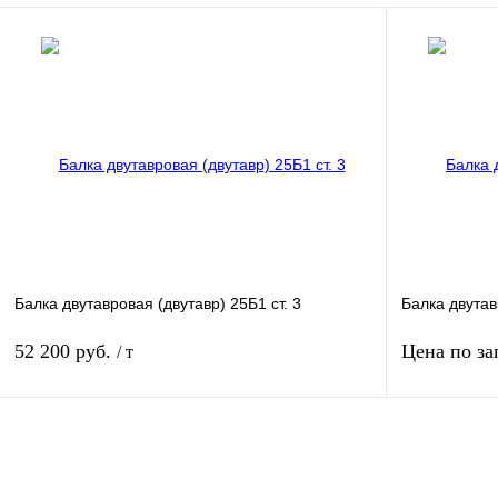
В корзину
Купить в 1 клик
Сравнение
Купить в 1 к
В избранное
Под заказ
В избранное
Балка двутавровая (двутавр) 25Б1 ст. 3
Балка двутав
52 200 руб.
Цена по за
/ т
В корзину