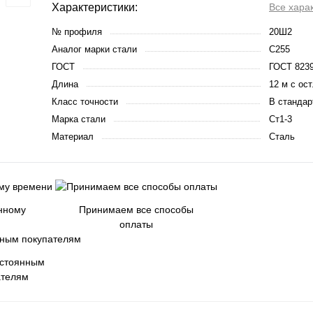
Характеристики:
Все хара
№ профиля
20Ш2
Аналог марки стали
С255
ГОСТ
ГОСТ 8239
Длина
12 м с ост
Класс точности
В стандар
Марка стали
Ст1-3
Материал
Сталь
енному
Принимаем все способы
оплаты
остоянным
ателям