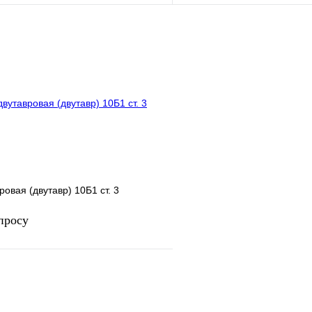
В корзину
лик
Сравнение
Купить в 1 клик
Под заказ
В избранное
ровая (двутавр) 10Б1 ст. 3
просу
Запросить цену