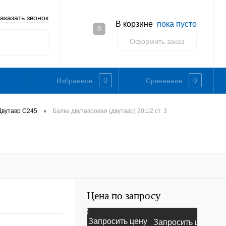
аказать звонок
В корзине
пока пусто
0
Оформить заказ
0
0
Избранное
Сравнение
•
Двутавр С245
Балка двутавровая (двутавр) 20Ш2 ст. 3
Цена по запросу
Запросить цену