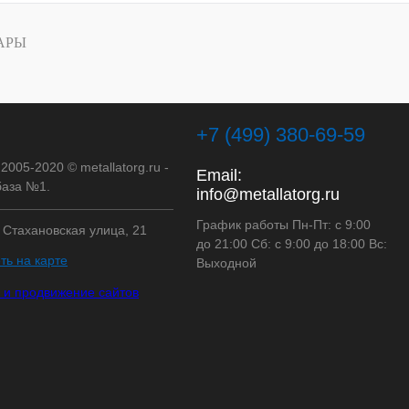
АРЫ
+7 (499) 380-69-59
 2005-2020 © metallatorg.ru -
Email:
аза №1.
info@metallatorg.ru
График работы Пн-Пт: с 9:00
, Стахановская улица, 21
до 21:00 Сб: с 9:00 до 18:00 Вс:
ть на карте
Выходной
 и продвижение сайтов