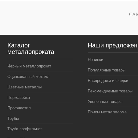
Купить в 1 клик
Сравнение
Купить в 1 к
В избранное
Под заказ
В избранное
СА
Каталог
Наши предложен
металлопроката
Новинки
Черный металлопрокат
Популярные товары
Оцинкованный металл
Распродажи и скидки
Цветные металлы
Рекомендуемые товары
Нержавейка
Уцененные товары
Профнастил
Прием металлолома
Трубы
Труба профильная