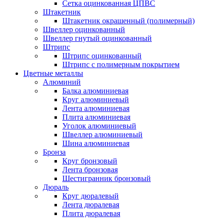
Сетка оцинкованная ЦПВС
Штакетник
Штакетник окрашенный (полимерный)
Швеллер оцинкованный
Швеллер гнутый оцинкованный
Штрипс
Штрипс оцинкованный
Штрипс с полимерным покрытием
Цветные металлы
Алюминий
Балка алюминиевая
Круг алюминиевый
Лента алюминиевая
Плита алюминиевая
Уголок алюминиевый
Швеллер алюминиевый
Шина алюминиевая
Бронза
Круг бронзовый
Лента бронзовая
Шестигранник бронзовый
Дюраль
Круг дюралевый
Лента дюралевая
Плита дюралевая