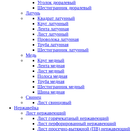
Уголок дюралевый
Шестигранник дюралевый
Латунь
Квадрат латунный
Круг латунный
Лента латунная
Лист латунный
Проволока латунная
Труба латунная
Шестигранник латунный
Медь
Круг медный
Лента медная
Лист медный
Полоса медная
Труба медная
Шестигранник медный
Шина медная
Свинец
Лист свинцовый
Нержавейка
Лист нержавеющий
Лист горячекатаный нержавеющий
Лист перфорированный нержавеющий
Лист просечно-вытяжной (ПВ) нержавеющий