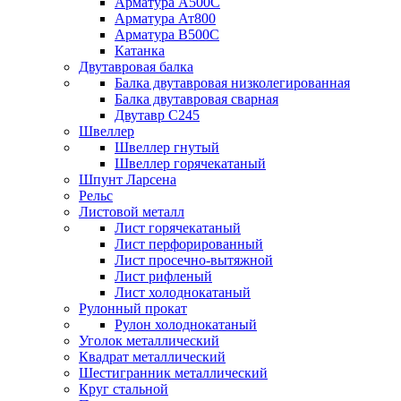
Арматура А500С
Арматура Ат800
Арматура В500С
Катанка
Двутавровая балка
Балка двутавровая низколегированная
Балка двутавровая сварная
Двутавр С245
Швеллер
Швеллер гнутый
Швеллер горячекатаный
Шпунт Ларсена
Рельс
Листовой металл
Лист горячекатаный
Лист перфорированный
Лист просечно-вытяжной
Лист рифленый
Лист холоднокатаный
Рулонный прокат
Рулон холоднокатаный
Уголок металлический
Квадрат металлический
Шестигранник металлический
Круг стальной