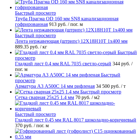
Быстрый просмотр
Труба Прагма OD 160 мм SN8 канализационная
гофрированная
913 руб.
/ пог. м
Быстрый просмотр
Лента нержавеющая (штрипс) 12Х18Н10Т 1х400 мм
889.35 руб.
/ кг
Быстрый
просмотр
Гладкий лист 0.4 мм RAL 7035 светло-серый
344 руб.
/
пог. м
Быстрый
просмотр
Арматура А3 А500С 14 мм рифленая
34 500 руб.
/ т
Быстрый просмотр
Сетка сварная 25х25 1.4 мм
70 руб.
/ м2
Быстрый просмотр
Гладкий лист 0.45 мм RAL 8017 шоколадно-коричневый
370 руб.
/ пог. м