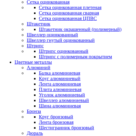
Сетка оцинкованная
Сетка оцинкованная плетеная
Сетка оцинкованная сварная
Сетка оцинкованная ЦПВС
Штакетник
Штакетник окрашенный (полимерный)
Швеллер оцинкованный
Швеллер гнутый оцинкованный
Штрипс
Штрипс оцинкованный
Штрипс с полимерным покрытием
Цветные металлы
Алюминий
Балка алюминиевая
Круг алюминиевый
Лента алюминиевая
Плита алюминиевая
Уголок алюминиевый
Швеллер алюминиевый
Шина алюминиевая
Бронза
Круг бронзовый
Лента бронзовая
Шестигранник бронзовый
Дюраль