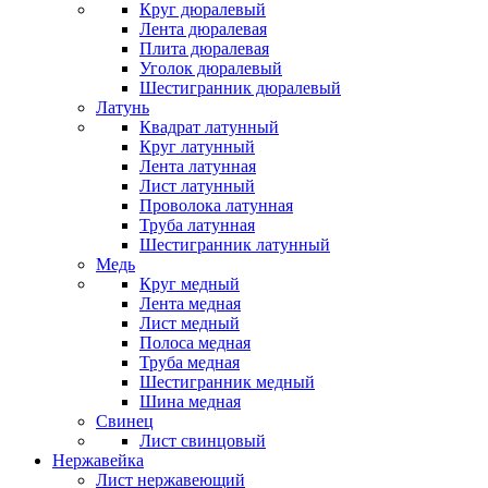
Круг дюралевый
Лента дюралевая
Плита дюралевая
Уголок дюралевый
Шестигранник дюралевый
Латунь
Квадрат латунный
Круг латунный
Лента латунная
Лист латунный
Проволока латунная
Труба латунная
Шестигранник латунный
Медь
Круг медный
Лента медная
Лист медный
Полоса медная
Труба медная
Шестигранник медный
Шина медная
Свинец
Лист свинцовый
Нержавейка
Лист нержавеющий