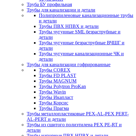
Труба БУ профильная
Трубы для канализации и детали
Полипропиленовые канализационные трубы
и детали
Трубы ПВХ НПВХ и детали
Трубы чугунные SML безраструбные и
детали
Трубы чугунные безраструбные ВЧШГ и
детали
Трубы чугунные канализационные ЧК и
детали
Трубы для канализации гофрированные
Трубы COREX
Трубы FD PLAST
Трубы MAGNUM
Трубы Polytron ProKan
Трубы Wavin
Трубы Икапласт
Трубы Корсис
Трубы Прагма
Трубы металлопластиковые PEX-AL-PEX PERT-
AL-PERT и детали
Трубы из сшитого полиэтилена PEX PE-RT и
детали
Трубы напорные ПВХ НПВХ и детали