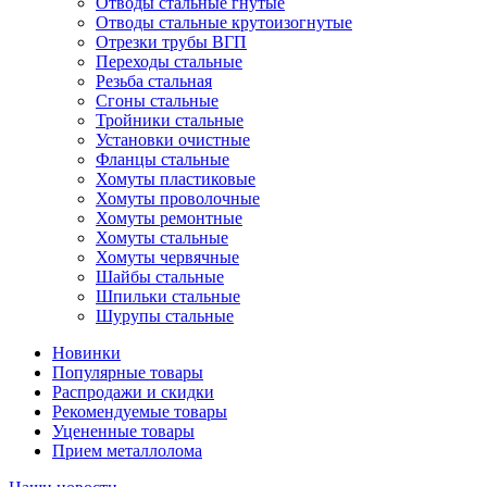
Отводы стальные гнутые
Отводы стальные крутоизогнутые
Отрезки трубы ВГП
Переходы стальные
Резьба стальная
Сгоны стальные
Тройники стальные
Установки очистные
Фланцы стальные
Хомуты пластиковые
Хомуты проволочные
Хомуты ремонтные
Хомуты стальные
Хомуты червячные
Шайбы стальные
Шпильки стальные
Шурупы стальные
Новинки
Популярные товары
Распродажи и скидки
Рекомендуемые товары
Уцененные товары
Прием металлолома