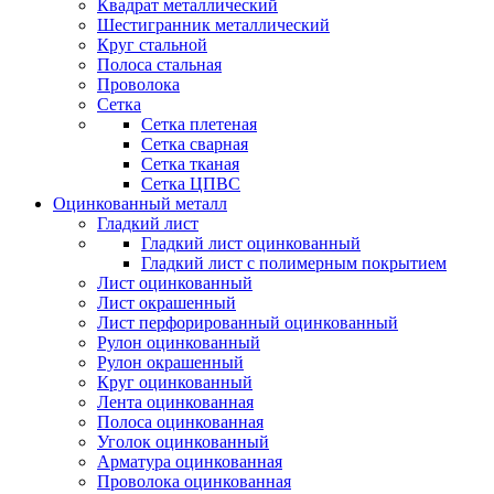
Квадрат металлический
Шестигранник металлический
Круг стальной
Полоса стальная
Проволока
Сетка
Сетка плетеная
Сетка сварная
Сетка тканая
Сетка ЦПВС
Оцинкованный металл
Гладкий лист
Гладкий лист оцинкованный
Гладкий лист с полимерным покрытием
Лист оцинкованный
Лист окрашенный
Лист перфорированный оцинкованный
Рулон оцинкованный
Рулон окрашенный
Круг оцинкованный
Лента оцинкованная
Полоса оцинкованная
Уголок оцинкованный
Арматура оцинкованная
Проволока оцинкованная