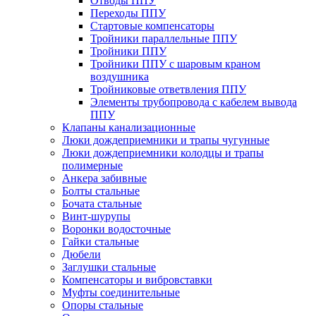
Отводы ППУ
Переходы ППУ
Стартовые компенсаторы
Тройники параллельные ППУ
Тройники ППУ
Тройники ППУ с шаровым краном
воздушника
Тройниковые ответвления ППУ
Элементы трубопровода с кабелем вывода
ППУ
Клапаны канализационные
Люки дождеприемники и трапы чугунные
Люки дождеприемники колодцы и трапы
полимерные
Анкера забивные
Болты стальные
Бочата стальные
Винт-шурупы
Воронки водосточные
Гайки стальные
Дюбели
Заглушки стальные
Компенсаторы и вибровставки
Муфты соединительные
Опоры стальные