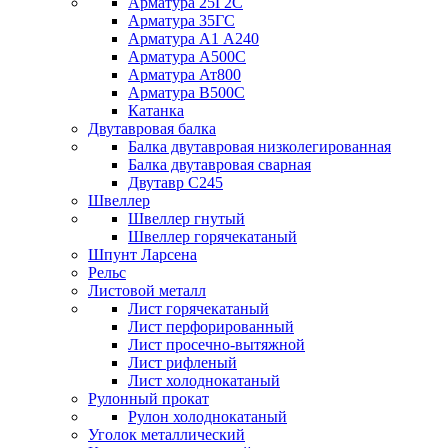
Арматура 25Г2С
Арматура 35ГС
Арматура А1 А240
Арматура А500С
Арматура Ат800
Арматура В500С
Катанка
Двутавровая балка
Балка двутавровая низколегированная
Балка двутавровая сварная
Двутавр С245
Швеллер
Швеллер гнутый
Швеллер горячекатаный
Шпунт Ларсена
Рельс
Листовой металл
Лист горячекатаный
Лист перфорированный
Лист просечно-вытяжной
Лист рифленый
Лист холоднокатаный
Рулонный прокат
Рулон холоднокатаный
Уголок металлический