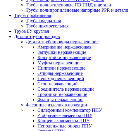
Трубы полиэтиленовые ПЭ ПНД и детали
Трубы полипропиленовые напорные PPR и детали
Труба профильная
Труба квадратная
Труба прямоугольная
Труба БУ круглая
Детали трубопроводов
Детали трубопровода нержавеющие
Американка нержавеющая
Заглушки нержавеющие
Контргайки нержавеющие
Муфты нержавеющие
Ниппели нержавеющие
Отводы нержавеющие
Переход нержавеющий
Сгон нержавеющий
Соединитель нержавеющий
Тройники нержавеющие
Фланцы нержавеющие
Фасонные изделия в изоляции
Cильфонный компенсатор ППУ
Z-образные элементы ППУ
Концевые элементы ППУ
Неподвижные опоры ППУ