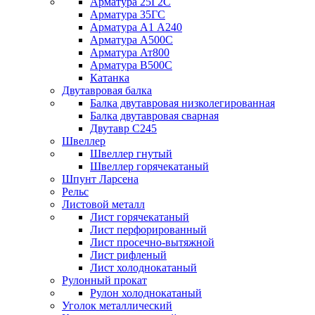
Арматура 25Г2С
Арматура 35ГС
Арматура А1 А240
Арматура А500С
Арматура Ат800
Арматура В500С
Катанка
Двутавровая балка
Балка двутавровая низколегированная
Балка двутавровая сварная
Двутавр С245
Швеллер
Швеллер гнутый
Швеллер горячекатаный
Шпунт Ларсена
Рельс
Листовой металл
Лист горячекатаный
Лист перфорированный
Лист просечно-вытяжной
Лист рифленый
Лист холоднокатаный
Рулонный прокат
Рулон холоднокатаный
Уголок металлический