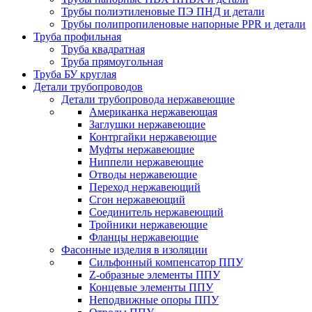
Трубы полиэтиленовые ПЭ ПНД и детали
Трубы полипропиленовые напорные PPR и детали
Труба профильная
Труба квадратная
Труба прямоугольная
Труба БУ круглая
Детали трубопроводов
Детали трубопровода нержавеющие
Американка нержавеющая
Заглушки нержавеющие
Контргайки нержавеющие
Муфты нержавеющие
Ниппели нержавеющие
Отводы нержавеющие
Переход нержавеющий
Сгон нержавеющий
Соединитель нержавеющий
Тройники нержавеющие
Фланцы нержавеющие
Фасонные изделия в изоляции
Cильфонный компенсатор ППУ
Z-образные элементы ППУ
Концевые элементы ППУ
Неподвижные опоры ППУ