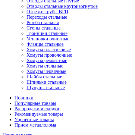
Отводы стальные гнутые
Отводы стальные крутоизогнутые
Отрезки трубы ВГП
Переходы стальные
Резьба стальная
Сгоны стальные
Тройники стальные
Установки очистные
Фланцы стальные
Хомуты пластиковые
Хомуты проволочные
Хомуты ремонтные
Хомуты стальные
Хомуты червячные
Шайбы стальные
Шпильки стальные
Шурупы стальные
Новинки
Популярные товары
Распродажи и скидки
Рекомендуемые товары
Уцененные товары
Прием металлолома