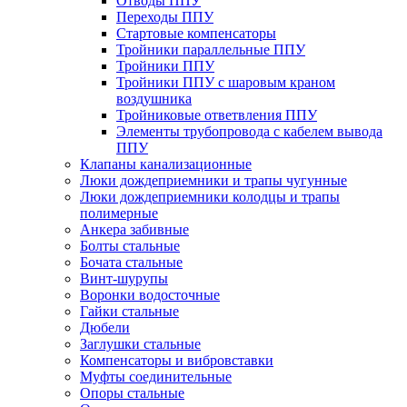
Отводы ППУ
Переходы ППУ
Стартовые компенсаторы
Тройники параллельные ППУ
Тройники ППУ
Тройники ППУ с шаровым краном
воздушника
Тройниковые ответвления ППУ
Элементы трубопровода с кабелем вывода
ППУ
Клапаны канализационные
Люки дождеприемники и трапы чугунные
Люки дождеприемники колодцы и трапы
полимерные
Анкера забивные
Болты стальные
Бочата стальные
Винт-шурупы
Воронки водосточные
Гайки стальные
Дюбели
Заглушки стальные
Компенсаторы и вибровставки
Муфты соединительные
Опоры стальные