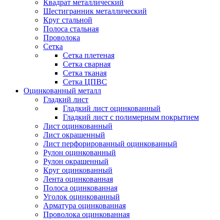
Квадрат металлический
Шестигранник металлический
Круг стальной
Полоса стальная
Проволока
Сетка
Сетка плетеная
Сетка сварная
Сетка тканая
Сетка ЦПВС
Оцинкованный металл
Гладкий лист
Гладкий лист оцинкованный
Гладкий лист с полимерным покрытием
Лист оцинкованный
Лист окрашенный
Лист перфорированный оцинкованный
Рулон оцинкованный
Рулон окрашенный
Круг оцинкованный
Лента оцинкованная
Полоса оцинкованная
Уголок оцинкованный
Арматура оцинкованная
Проволока оцинкованная