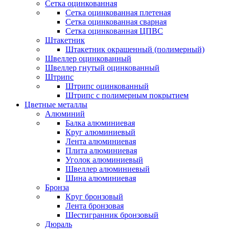
Сетка оцинкованная
Сетка оцинкованная плетеная
Сетка оцинкованная сварная
Сетка оцинкованная ЦПВС
Штакетник
Штакетник окрашенный (полимерный)
Швеллер оцинкованный
Швеллер гнутый оцинкованный
Штрипс
Штрипс оцинкованный
Штрипс с полимерным покрытием
Цветные металлы
Алюминий
Балка алюминиевая
Круг алюминиевый
Лента алюминиевая
Плита алюминиевая
Уголок алюминиевый
Швеллер алюминиевый
Шина алюминиевая
Бронза
Круг бронзовый
Лента бронзовая
Шестигранник бронзовый
Дюраль