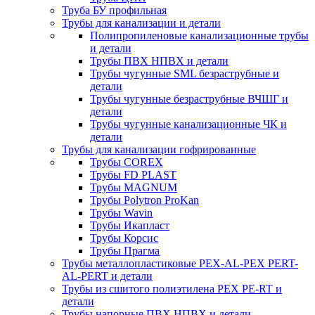
Труба БУ профильная
Трубы для канализации и детали
Полипропиленовые канализационные трубы
и детали
Трубы ПВХ НПВХ и детали
Трубы чугунные SML безраструбные и
детали
Трубы чугунные безраструбные ВЧШГ и
детали
Трубы чугунные канализационные ЧК и
детали
Трубы для канализации гофрированные
Трубы COREX
Трубы FD PLAST
Трубы MAGNUM
Трубы Polytron ProKan
Трубы Wavin
Трубы Икапласт
Трубы Корсис
Трубы Прагма
Трубы металлопластиковые PEX-AL-PEX PERT-
AL-PERT и детали
Трубы из сшитого полиэтилена PEX PE-RT и
детали
Трубы напорные ПВХ НПВХ и детали