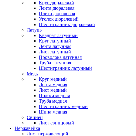
Круг дюралевый
Лента дюралевая
Плита дюралевая
Уголок дюралевый
Шестигранник дюралевый
Латунь
Квадрат латунный
Круг латунный
Лента латунная
Лист латунный
Проволока латунная
Труба латунная
Шестигранник латунный
Медь
Круг медный
Лента медная
Лист медный
Полоса медная
Труба медная
Шестигранник медный
Шина медная
Свинец
Лист свинцовый
Нержавейка
Лист нержавеющий