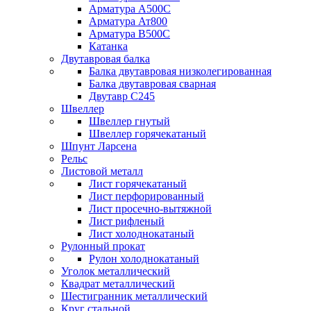
Арматура А500С
Арматура Ат800
Арматура В500С
Катанка
Двутавровая балка
Балка двутавровая низколегированная
Балка двутавровая сварная
Двутавр С245
Швеллер
Швеллер гнутый
Швеллер горячекатаный
Шпунт Ларсена
Рельс
Листовой металл
Лист горячекатаный
Лист перфорированный
Лист просечно-вытяжной
Лист рифленый
Лист холоднокатаный
Рулонный прокат
Рулон холоднокатаный
Уголок металлический
Квадрат металлический
Шестигранник металлический
Круг стальной