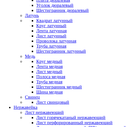
Плита дюралевая
Уголок дюралевый
Шестигранник дюралевый
Латунь
Квадрат латунный
Круг латунный
Лента латунная
Лист латунный
Проволока латунная
Труба латунная
Шестигранник латунный
Медь
Круг медный
Лента медная
Лист медный
Полоса медная
Труба медная
Шестигранник медный
Шина медная
Свинец
Лист свинцовый
Нержавейка
Лист нержавеющий
Лист горячекатаный нержавеющий
Лист перфорированный нержавеющий