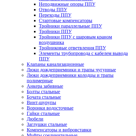
Неподвижные опоры ППУ
Отводы ППУ
Переходы ППУ
Стартовые компенсаторы
Тройники параллельные ППУ
Тройники ППУ
Тройники ППУ с шаровым краном
воздушника
Тройниковые ответвления ППУ
Элементы трубопровода с кабелем вывода
ППУ
Клапаны канализационные
Люки дождеприемники и трапы чугунные
Люки дождеприемники колодцы и трапы
полимерные
Анкера забивные
Болты стальные
Бочата стальные
Винт-шурупы
Воронки водосточные
Гайки стальные
Дюбели
Заглушки стальные
Компенсаторы и вибровставки
Муфты соединительные