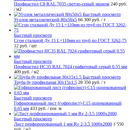
Профнастил С8 RAL 7035 светло-серый эконом
240 руб.
/ м2
Быстрый просмотр
Уголок металлический 80х50х5
66 300 руб.
/ т
Быстрый просмотр
Сгон стальной Ду 15 L=110мм из труб по ГОСТ 3262-75
12 руб.
/ шт
Быстрый просмотр
Профнастил НС35 RAL 7024 графитовый серый 0.55 мм
409 руб.
/ м2
Быстрый просмотр
Труба бу профильная 30х15х1.5
28 350 руб.
/ т
Быстрый просмотр
Гофрированный лист (гофролист) С15 оцинкованный
0.65 мм
433 руб.
/ пог. м
Быстрый просмотр
Лист перфорированный 1 мм Rv 2-3.5 1000х2000
1 550
руб.
/ м2