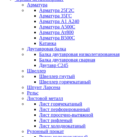
Арматура
Арматура 25Г2С
Арматура 35ГС
Арматура А1 А240
Арматура А500С
Арматура Ат800
Арматура В500С
Катанка
Двутавровая балка
Балка двутавровая низколегированная
Балка двутавровая сварная
Двутавр С245
Швеллер
Швеллер гнутый
Швеллер горячекатаный
Шпунт Ларсена
Рельс
Листовой металл
Лист горячекатаный
Лист перфорированный
Лист просечно-вытяжной
Лист рифленый
Лист холоднокатаный
Рулонный прокат
Рулон холоднокатаный