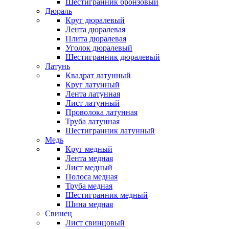
Шестигранник бронзовый
Дюраль
Круг дюралевый
Лента дюралевая
Плита дюралевая
Уголок дюралевый
Шестигранник дюралевый
Латунь
Квадрат латунный
Круг латунный
Лента латунная
Лист латунный
Проволока латунная
Труба латунная
Шестигранник латунный
Медь
Круг медный
Лента медная
Лист медный
Полоса медная
Труба медная
Шестигранник медный
Шина медная
Свинец
Лист свинцовый