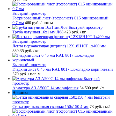
Быстрый просмотр
Гофрированный лист (гофролист) С15 оцинкованный
0.7 мм
460 руб.
/ пог. м
Быстрый просмотр
Труба латунная 16х1 мм Л68
423 руб.
/ кг
Быстрый просмотр
Лента нержавеющая (штрипс) 12Х18Н10Т 1х400 мм
889.35 руб.
/ кг
Быстрый просмотр
Гладкий лист 0.45 мм RAL 8017 шоколадно-коричневый
370 руб.
/ пог. м
Быстрый
просмотр
Арматура А3 А500С 14 мм рифленая
34 500 руб.
/ т
Новинка
Быстрый
просмотр
Сетка оцинкованная сварная 150х150 4 мм
73 руб.
/ м2