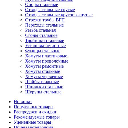
Опоры стальные
Отводы стальные гнутые
Отводы стальные крутоизогнутые
Отрезки трубы ВГП
Переходы стальные
Резьба стальная
Сгоны стальные
Тройники стальные
Установки очистные
Фланцы стальные
Хомуты пластиковые
Хомуты проволочные
Хомуты ремонтные
Хомуты стальные
Хомуты червячные
Шайбы стальные
Шпильки стальные
Шурупы стальные
Новинки
Популярные товары
Распродажи и скидки
Рекомендуемые товары
Уцененные товары
Прием металлолома