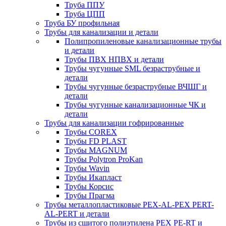
Труба ППУ
Труба ЦПП
Труба БУ профильная
Трубы для канализации и детали
Полипропиленовые канализационные трубы
и детали
Трубы ПВХ НПВХ и детали
Трубы чугунные SML безраструбные и
детали
Трубы чугунные безраструбные ВЧШГ и
детали
Трубы чугунные канализационные ЧК и
детали
Трубы для канализации гофрированные
Трубы COREX
Трубы FD PLAST
Трубы MAGNUM
Трубы Polytron ProKan
Трубы Wavin
Трубы Икапласт
Трубы Корсис
Трубы Прагма
Трубы металлопластиковые PEX-AL-PEX PERT-
AL-PERT и детали
Трубы из сшитого полиэтилена PEX PE-RT и