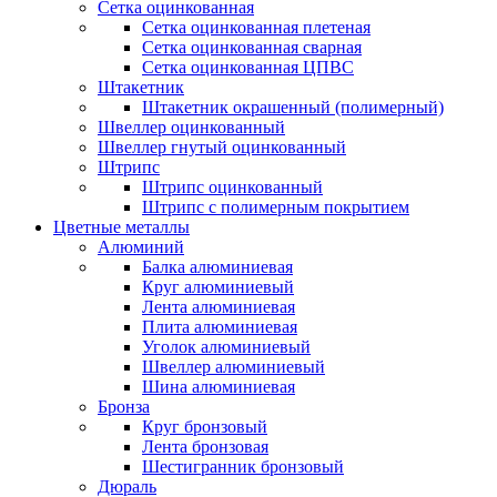
Сетка оцинкованная
Сетка оцинкованная плетеная
Сетка оцинкованная сварная
Сетка оцинкованная ЦПВС
Штакетник
Штакетник окрашенный (полимерный)
Швеллер оцинкованный
Швеллер гнутый оцинкованный
Штрипс
Штрипс оцинкованный
Штрипс с полимерным покрытием
Цветные металлы
Алюминий
Балка алюминиевая
Круг алюминиевый
Лента алюминиевая
Плита алюминиевая
Уголок алюминиевый
Швеллер алюминиевый
Шина алюминиевая
Бронза
Круг бронзовый
Лента бронзовая
Шестигранник бронзовый
Дюраль