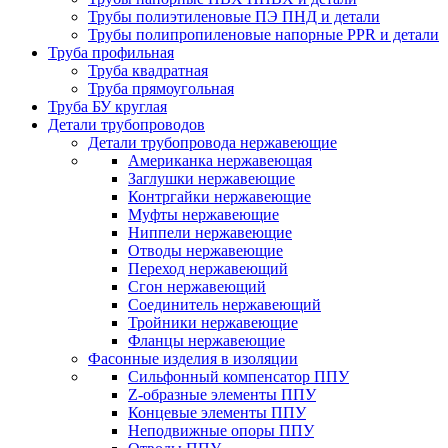
Трубы полиэтиленовые ПЭ ПНД и детали
Трубы полипропиленовые напорные PPR и детали
Труба профильная
Труба квадратная
Труба прямоугольная
Труба БУ круглая
Детали трубопроводов
Детали трубопровода нержавеющие
Американка нержавеющая
Заглушки нержавеющие
Контргайки нержавеющие
Муфты нержавеющие
Ниппели нержавеющие
Отводы нержавеющие
Переход нержавеющий
Сгон нержавеющий
Соединитель нержавеющий
Тройники нержавеющие
Фланцы нержавеющие
Фасонные изделия в изоляции
Cильфонный компенсатор ППУ
Z-образные элементы ППУ
Концевые элементы ППУ
Неподвижные опоры ППУ