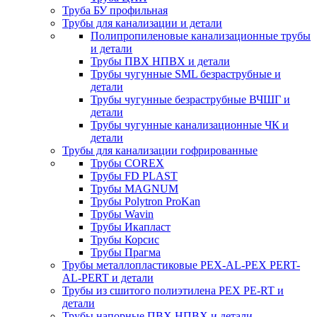
Труба БУ профильная
Трубы для канализации и детали
Полипропиленовые канализационные трубы
и детали
Трубы ПВХ НПВХ и детали
Трубы чугунные SML безраструбные и
детали
Трубы чугунные безраструбные ВЧШГ и
детали
Трубы чугунные канализационные ЧК и
детали
Трубы для канализации гофрированные
Трубы COREX
Трубы FD PLAST
Трубы MAGNUM
Трубы Polytron ProKan
Трубы Wavin
Трубы Икапласт
Трубы Корсис
Трубы Прагма
Трубы металлопластиковые PEX-AL-PEX PERT-
AL-PERT и детали
Трубы из сшитого полиэтилена PEX PE-RT и
детали
Трубы напорные ПВХ НПВХ и детали