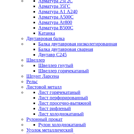
Арматура 25Г2С
Арматура 35ГС
Арматура А1 А240
Арматура А500С
Арматура Ат800
Арматура В500С
Катанка
Двутавровая балка
Балка двутавровая низколегированная
Балка двутавровая сварная
Двутавр С245
Швеллер
Швеллер гнутый
Швеллер горячекатаный
Шпунт Ларсена
Рельс
Листовой металл
Лист горячекатаный
Лист перфорированный
Лист просечно-вытяжной
Лист рифленый
Лист холоднокатаный
Рулонный прокат
Рулон холоднокатаный
Уголок металлический