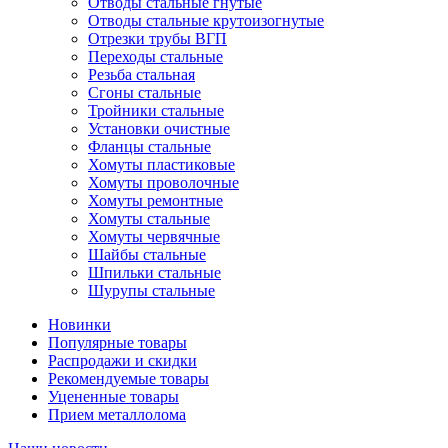
Отводы стальные гнутые
Отводы стальные крутоизогнутые
Отрезки трубы ВГП
Переходы стальные
Резьба стальная
Сгоны стальные
Тройники стальные
Установки очистные
Фланцы стальные
Хомуты пластиковые
Хомуты проволочные
Хомуты ремонтные
Хомуты стальные
Хомуты червячные
Шайбы стальные
Шпильки стальные
Шурупы стальные
Новинки
Популярные товары
Распродажи и скидки
Рекомендуемые товары
Уцененные товары
Прием металлолома