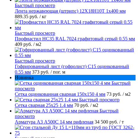
Быстрый просмотр
Лента нержавеющая (штрипс) 12Х18Н10Т 1х400 мм
889.35 руб.
/ кг
Быстрый просмотр
Профнастил НС35 RAL 7024 графитовый серый 0.55 мм
409 руб.
/ м2
Быстрый просмотр
Гофрированный лист (гофролист) С15 оцинкованный
0.55 мм
373 руб.
/ пог. м
Новинка
Быстрый
просмотр
Сетка оцинкованная сварная 150х150 4 мм
73 руб.
/ м2
Быстрый просмотр
Сетка сварная 25х25 1.4 мм
70 руб.
/ м2
Быстрый
просмотр
Арматура А3 А500С 14 мм рифленая
34 500 руб.
/ т