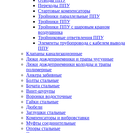
Отводы ППУ
Переходы ППУ
Стартовые компенсаторы
Тройники параллельные ППУ
Тройники ППУ
Тройники ППУ с шаровым краном
воздушника
Тройниковые ответвления ППУ
Элементы трубопровода с кабелем вывода
ППУ
Клапаны канализационные
Люки дождеприемники и трапы чугунные
Люки дождеприемники колодцы и трапы
полимерные
Анкера забивные
Болты стальные
Бочата стальные
Винт-шурупы
Воронки водосточные
Гайки стальные
Дюбели
Заглушки стальные
Компенсаторы и вибровставки
Муфты соединительные
Опоры стальные