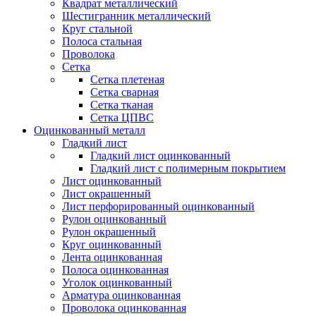
Квадрат металлический
Шестигранник металлический
Круг стальной
Полоса стальная
Проволока
Сетка
Сетка плетеная
Сетка сварная
Сетка тканая
Сетка ЦПВС
Оцинкованный металл
Гладкий лист
Гладкий лист оцинкованный
Гладкий лист с полимерным покрытием
Лист оцинкованный
Лист окрашенный
Лист перфорированный оцинкованный
Рулон оцинкованный
Рулон окрашенный
Круг оцинкованный
Лента оцинкованная
Полоса оцинкованная
Уголок оцинкованный
Арматура оцинкованная
Проволока оцинкованная