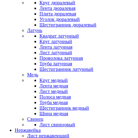
Круг дюралевый
Лента дюралевая
Плита дюралевая
Уголок дюралевый
Шестигранник дюралевый
Латунь
Квадрат латунный
Круг латунный
Лента латунная
Лист латунный
Проволока латунная
Труба латунная
Шестигранник латунный
Медь
Круг медный
Лента медная
Лист медный
Полоса медная
Труба медная
Шестигранник медный
Шина медная
Свинец
Лист свинцовый
Нержавейка
Лист нержавеющий