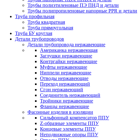
Трубы полиэтиленовые ПЭ ПНД и детали
Трубы полипропиленовые напорные PPR и детали
Труба профильная
Труба квадратная
Труба прямоугольная
Труба БУ круглая
Детали трубопроводов
Детали трубопровода нержавеющие
Американка нержавеющая
Заглушки нержавеющие
Контргайки нержавеющие
Муфты нержавеющие
Ниппели нержавеющие
Отводы нержавеющие
Переход нержавеющий
Сгон нержавеющий
Соединитель нержавеющий
Тройники нержавеющие
Фланцы нержавеющие
Фасонные изделия в изоляции
Cильфонный компенсатор ППУ
Z-образные элементы ППУ
Концевые элементы ППУ
Неподвижные опоры ППУ