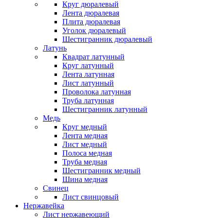
Круг дюралевый
Лента дюралевая
Плита дюралевая
Уголок дюралевый
Шестигранник дюралевый
Латунь
Квадрат латунный
Круг латунный
Лента латунная
Лист латунный
Проволока латунная
Труба латунная
Шестигранник латунный
Медь
Круг медный
Лента медная
Лист медный
Полоса медная
Труба медная
Шестигранник медный
Шина медная
Свинец
Лист свинцовый
Нержавейка
Лист нержавеющий