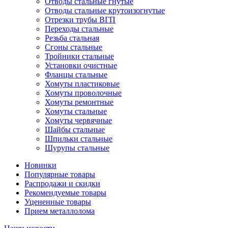
Отводы стальные гнутые
Отводы стальные крутоизогнутые
Отрезки трубы ВГП
Переходы стальные
Резьба стальная
Сгоны стальные
Тройники стальные
Установки очистные
Фланцы стальные
Хомуты пластиковые
Хомуты проволочные
Хомуты ремонтные
Хомуты стальные
Хомуты червячные
Шайбы стальные
Шпильки стальные
Шурупы стальные
Новинки
Популярные товары
Распродажи и скидки
Рекомендуемые товары
Уцененные товары
Прием металлолома