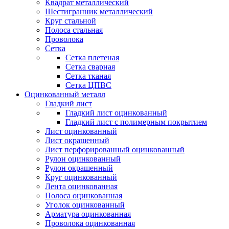
Квадрат металлический
Шестигранник металлический
Круг стальной
Полоса стальная
Проволока
Сетка
Сетка плетеная
Сетка сварная
Сетка тканая
Сетка ЦПВС
Оцинкованный металл
Гладкий лист
Гладкий лист оцинкованный
Гладкий лист с полимерным покрытием
Лист оцинкованный
Лист окрашенный
Лист перфорированный оцинкованный
Рулон оцинкованный
Рулон окрашенный
Круг оцинкованный
Лента оцинкованная
Полоса оцинкованная
Уголок оцинкованный
Арматура оцинкованная
Проволока оцинкованная