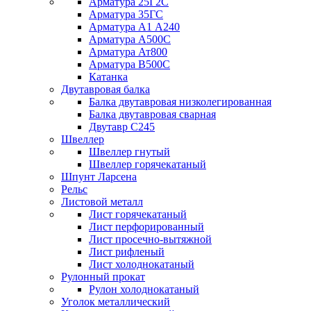
Арматура 25Г2С
Арматура 35ГС
Арматура А1 А240
Арматура А500С
Арматура Ат800
Арматура В500С
Катанка
Двутавровая балка
Балка двутавровая низколегированная
Балка двутавровая сварная
Двутавр С245
Швеллер
Швеллер гнутый
Швеллер горячекатаный
Шпунт Ларсена
Рельс
Листовой металл
Лист горячекатаный
Лист перфорированный
Лист просечно-вытяжной
Лист рифленый
Лист холоднокатаный
Рулонный прокат
Рулон холоднокатаный
Уголок металлический