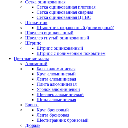
Сетка оцинкованная
Сетка оцинкованная плетеная
Сетка оцинкованная сварная
Сетка оцинкованная ЦПВС
Штакетник
Штакетник окрашенный (полимерный)
Швеллер оцинкованный
Швеллер гнутый оцинкованный
Штрипс
Штрипс оцинкованный
Штрипс с полимерным покрытием
Цветные металлы
Алюминий
Балка алюминиевая
Круг алюминиевый
Лента алюминиевая
Плита алюминиевая
Уголок алюминиевый
Швеллер алюминиевый
Шина алюминиевая
Бронза
Круг бронзовый
Лента бронзовая
Шестигранник бронзовый
Дюраль