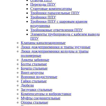
Отводы ППУ
Переходы ППУ
Стартовые компенсаторы
Тройники параллельные ППУ
Тройники ППУ
Тройники ППУ с шаровым краном
воздушника
Тройниковые ответвления ППУ
Элементы трубопровода с кабелем вывода
ППУ
Клапаны канализационные
Люки дождеприемники и трапы чугунные
Люки дождеприемники колодцы и трапы
полимерные
Анкера забивные
Болты стальные
Бочата стальные
Винт-шурупы
Воронки водосточные
Гайки стальные
Дюбели
Заглушки стальные
Компенсаторы и вибровставки
Муфты соединительные
Опоры стальные