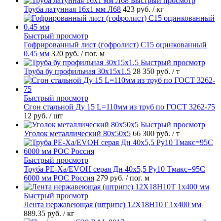
Быстрый просмотр
Труба латунная 16х1 мм Л68
423 руб.
/ кг
Быстрый просмотр
Гофрированный лист (гофролист) С15 оцинкованный
0.45 мм
320 руб.
/ пог. м
Быстрый просмотр
Труба бу профильная 30х15х1.5
28 350 руб.
/ т
Быстрый просмотр
Сгон стальной Ду 15 L=110мм из труб по ГОСТ 3262-75
12 руб.
/ шт
Быстрый просмотр
Уголок металлический 80х50х5
66 300 руб.
/ т
Быстрый просмотр
Труба PE-Xa/EVOH серая Дн 40х5,5 Ру10 Тмакс=95C
6000 мм РОС Россия
279 руб.
/ пог. м
Быстрый просмотр
Лента нержавеющая (штрипс) 12Х18Н10Т 1х400 мм
889.35 руб.
/ кг