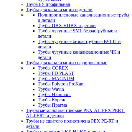
Труба БУ профильная
Трубы для канализации и детали
Полипропиленовые канализационные трубы
и детали
Трубы ПВХ НПВХ и детали
Трубы чугунные SML безраструбные и
детали
Трубы чугунные безраструбные ВЧШГ и
детали
Трубы чугунные канализационные ЧК и
детали
Трубы для канализации гофрированные
Трубы COREX
Трубы FD PLAST
Трубы MAGNUM
Трубы Polytron ProKan
Трубы Wavin
Трубы Икапласт
Трубы Корсис
Трубы Прагма
Трубы металлопластиковые PEX-AL-PEX PERT-
AL-PERT и детали
Трубы из сшитого полиэтилена PEX PE-RT и
детали
Трубы напорные ПВХ НПВХ и детали