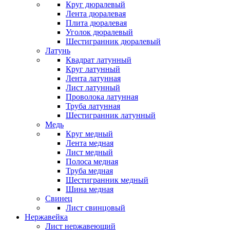
Круг дюралевый
Лента дюралевая
Плита дюралевая
Уголок дюралевый
Шестигранник дюралевый
Латунь
Квадрат латунный
Круг латунный
Лента латунная
Лист латунный
Проволока латунная
Труба латунная
Шестигранник латунный
Медь
Круг медный
Лента медная
Лист медный
Полоса медная
Труба медная
Шестигранник медный
Шина медная
Свинец
Лист свинцовый
Нержавейка
Лист нержавеющий