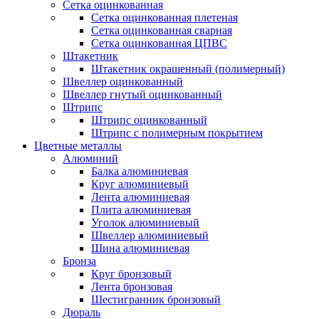
Сетка оцинкованная
Сетка оцинкованная плетеная
Сетка оцинкованная сварная
Сетка оцинкованная ЦПВС
Штакетник
Штакетник окрашенный (полимерный)
Швеллер оцинкованный
Швеллер гнутый оцинкованный
Штрипс
Штрипс оцинкованный
Штрипс с полимерным покрытием
Цветные металлы
Алюминий
Балка алюминиевая
Круг алюминиевый
Лента алюминиевая
Плита алюминиевая
Уголок алюминиевый
Швеллер алюминиевый
Шина алюминиевая
Бронза
Круг бронзовый
Лента бронзовая
Шестигранник бронзовый
Дюраль