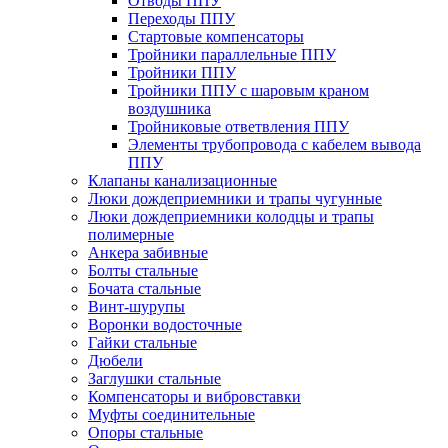
Отводы ППУ
Переходы ППУ
Стартовые компенсаторы
Тройники параллельные ППУ
Тройники ППУ
Тройники ППУ с шаровым краном
воздушника
Тройниковые ответвления ППУ
Элементы трубопровода с кабелем вывода
ППУ
Клапаны канализационные
Люки дождеприемники и трапы чугунные
Люки дождеприемники колодцы и трапы
полимерные
Анкера забивные
Болты стальные
Бочата стальные
Винт-шурупы
Воронки водосточные
Гайки стальные
Дюбели
Заглушки стальные
Компенсаторы и вибровставки
Муфты соединительные
Опоры стальные