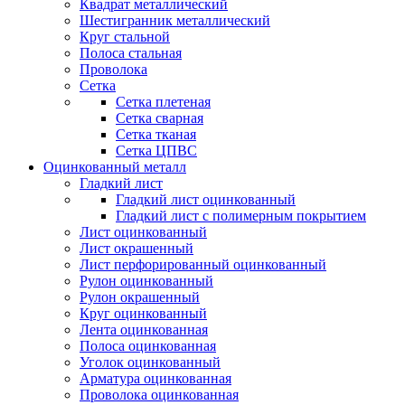
Квадрат металлический
Шестигранник металлический
Круг стальной
Полоса стальная
Проволока
Сетка
Сетка плетеная
Сетка сварная
Сетка тканая
Сетка ЦПВС
Оцинкованный металл
Гладкий лист
Гладкий лист оцинкованный
Гладкий лист с полимерным покрытием
Лист оцинкованный
Лист окрашенный
Лист перфорированный оцинкованный
Рулон оцинкованный
Рулон окрашенный
Круг оцинкованный
Лента оцинкованная
Полоса оцинкованная
Уголок оцинкованный
Арматура оцинкованная
Проволока оцинкованная