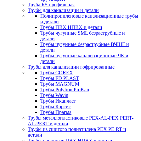
Труба БУ профильная
Трубы для канализации и детали
Полипропиленовые канализационные трубы
и детали
Трубы ПВХ НПВХ и детали
Трубы чугунные SML безраструбные и
детали
Трубы чугунные безраструбные ВЧШГ и
детали
Трубы чугунные канализационные ЧК и
детали
Трубы для канализации гофрированные
Трубы COREX
Трубы FD PLAST
Трубы MAGNUM
Трубы Polytron ProKan
Трубы Wavin
Трубы Икапласт
Трубы Корсис
Трубы Прагма
Трубы металлопластиковые PEX-AL-PEX PERT-
AL-PERT и детали
Трубы из сшитого полиэтилена PEX PE-RT и
детали
Трубы напорные ПВХ НПВХ и детали