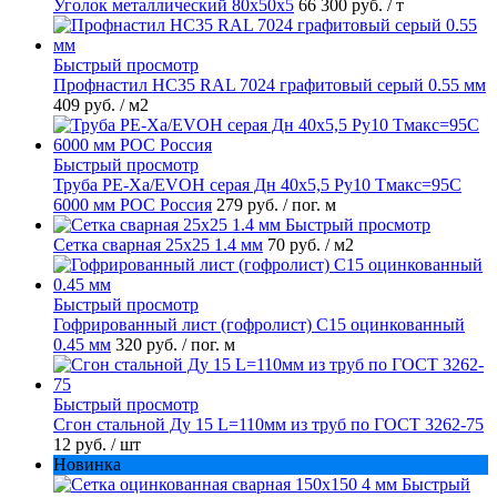
Уголок металлический 80х50х5
66 300 руб.
/ т
Быстрый просмотр
Профнастил НС35 RAL 7024 графитовый серый 0.55 мм
409 руб.
/ м2
Быстрый просмотр
Труба PE-Xa/EVOH серая Дн 40х5,5 Ру10 Тмакс=95C
6000 мм РОС Россия
279 руб.
/ пог. м
Быстрый просмотр
Сетка сварная 25х25 1.4 мм
70 руб.
/ м2
Быстрый просмотр
Гофрированный лист (гофролист) С15 оцинкованный
0.45 мм
320 руб.
/ пог. м
Быстрый просмотр
Сгон стальной Ду 15 L=110мм из труб по ГОСТ 3262-75
12 руб.
/ шт
Новинка
Быстрый