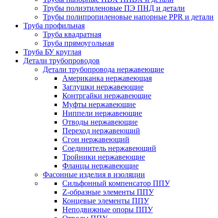
Трубы полиэтиленовые ПЭ ПНД и детали
Трубы полипропиленовые напорные PPR и детали
Труба профильная
Труба квадратная
Труба прямоугольная
Труба БУ круглая
Детали трубопроводов
Детали трубопровода нержавеющие
Американка нержавеющая
Заглушки нержавеющие
Контргайки нержавеющие
Муфты нержавеющие
Ниппели нержавеющие
Отводы нержавеющие
Переход нержавеющий
Сгон нержавеющий
Соединитель нержавеющий
Тройники нержавеющие
Фланцы нержавеющие
Фасонные изделия в изоляции
Cильфонный компенсатор ППУ
Z-образные элементы ППУ
Концевые элементы ППУ
Неподвижные опоры ППУ