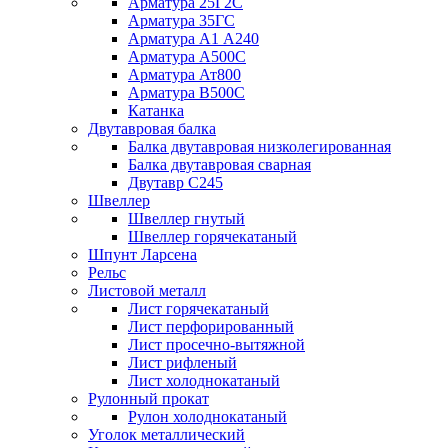
Арматура 25Г2С
Арматура 35ГС
Арматура А1 А240
Арматура А500С
Арматура Ат800
Арматура В500С
Катанка
Двутавровая балка
Балка двутавровая низколегированная
Балка двутавровая сварная
Двутавр С245
Швеллер
Швеллер гнутый
Швеллер горячекатаный
Шпунт Ларсена
Рельс
Листовой металл
Лист горячекатаный
Лист перфорированный
Лист просечно-вытяжной
Лист рифленый
Лист холоднокатаный
Рулонный прокат
Рулон холоднокатаный
Уголок металлический