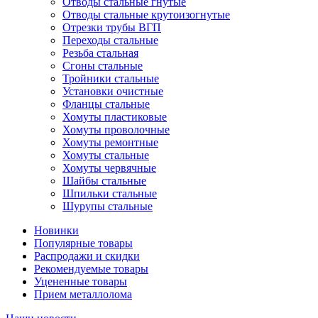
Отводы стальные гнутые
Отводы стальные крутоизогнутые
Отрезки трубы ВГП
Переходы стальные
Резьба стальная
Сгоны стальные
Тройники стальные
Установки очистные
Фланцы стальные
Хомуты пластиковые
Хомуты проволочные
Хомуты ремонтные
Хомуты стальные
Хомуты червячные
Шайбы стальные
Шпильки стальные
Шурупы стальные
Новинки
Популярные товары
Распродажи и скидки
Рекомендуемые товары
Уцененные товары
Прием металлолома