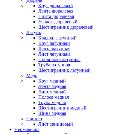
Дюраль
Круг дюралевый
Лента дюралевая
Плита дюралевая
Уголок дюралевый
Шестигранник дюралевый
Латунь
Квадрат латунный
Круг латунный
Лента латунная
Лист латунный
Проволока латунная
Труба латунная
Шестигранник латунный
Медь
Круг медный
Лента медная
Лист медный
Полоса медная
Труба медная
Шестигранник медный
Шина медная
Свинец
Лист свинцовый
Нержавейка