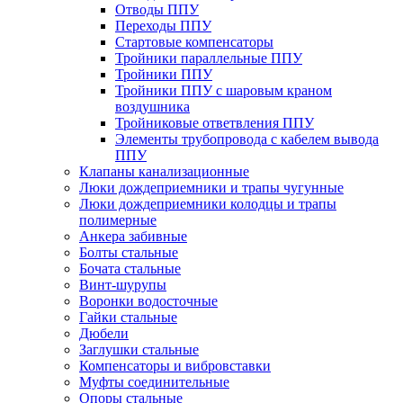
Отводы ППУ
Переходы ППУ
Стартовые компенсаторы
Тройники параллельные ППУ
Тройники ППУ
Тройники ППУ с шаровым краном
воздушника
Тройниковые ответвления ППУ
Элементы трубопровода с кабелем вывода
ППУ
Клапаны канализационные
Люки дождеприемники и трапы чугунные
Люки дождеприемники колодцы и трапы
полимерные
Анкера забивные
Болты стальные
Бочата стальные
Винт-шурупы
Воронки водосточные
Гайки стальные
Дюбели
Заглушки стальные
Компенсаторы и вибровставки
Муфты соединительные
Опоры стальные