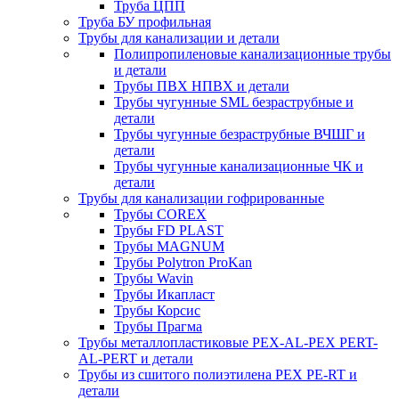
Труба ЦПП
Труба БУ профильная
Трубы для канализации и детали
Полипропиленовые канализационные трубы
и детали
Трубы ПВХ НПВХ и детали
Трубы чугунные SML безраструбные и
детали
Трубы чугунные безраструбные ВЧШГ и
детали
Трубы чугунные канализационные ЧК и
детали
Трубы для канализации гофрированные
Трубы COREX
Трубы FD PLAST
Трубы MAGNUM
Трубы Polytron ProKan
Трубы Wavin
Трубы Икапласт
Трубы Корсис
Трубы Прагма
Трубы металлопластиковые PEX-AL-PEX PERT-
AL-PERT и детали
Трубы из сшитого полиэтилена PEX PE-RT и
детали