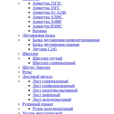
Арматура 25Г2С
Арматура 35ГС
Арматура А1 А240
Арматура А500С
Арматура Ат800
Арматура В500С
Катанка
Двутавровая балка
Балка двутавровая низколегированная
Балка двутавровая сварная
Двутавр С245
Швеллер
Швеллер гнутый
Швеллер горячекатаный
Шпунт Ларсена
Рельс
Листовой металл
Лист горячекатаный
Лист перфорированный
Лист просечно-вытяжной
Лист рифленый
Лист холоднокатаный
Рулонный прокат
Рулон холоднокатаный
Уголок металлический