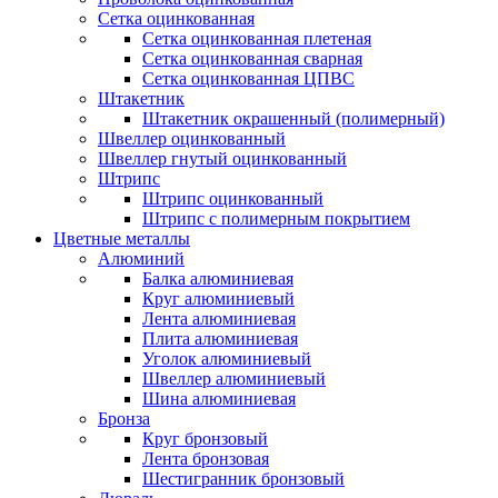
Сетка оцинкованная
Сетка оцинкованная плетеная
Сетка оцинкованная сварная
Сетка оцинкованная ЦПВС
Штакетник
Штакетник окрашенный (полимерный)
Швеллер оцинкованный
Швеллер гнутый оцинкованный
Штрипс
Штрипс оцинкованный
Штрипс с полимерным покрытием
Цветные металлы
Алюминий
Балка алюминиевая
Круг алюминиевый
Лента алюминиевая
Плита алюминиевая
Уголок алюминиевый
Швеллер алюминиевый
Шина алюминиевая
Бронза
Круг бронзовый
Лента бронзовая
Шестигранник бронзовый