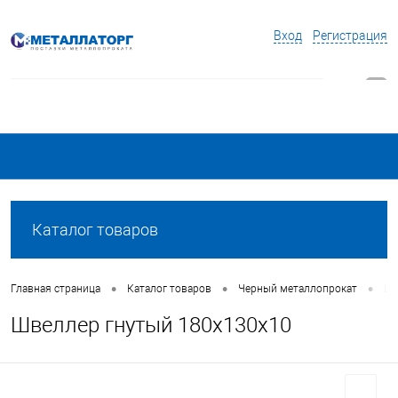
Вход
Регистрация
0
Каталог товаров
•
•
•
Главная страница
Каталог товаров
Черный металлопрокат
Шв
Швеллер гнутый 180х130х10