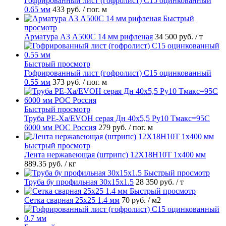
Гофрированный лист (гофролист) С15 оцинкованный
0.65 мм
433 руб.
/ пог. м
Быстрый
просмотр
Арматура А3 А500С 14 мм рифленая
34 500 руб.
/ т
Быстрый просмотр
Гофрированный лист (гофролист) С15 оцинкованный
0.55 мм
373 руб.
/ пог. м
Быстрый просмотр
Труба PE-Xa/EVOH серая Дн 40х5,5 Ру10 Тмакс=95C
6000 мм РОС Россия
279 руб.
/ пог. м
Быстрый просмотр
Лента нержавеющая (штрипс) 12Х18Н10Т 1х400 мм
889.35 руб.
/ кг
Быстрый просмотр
Труба бу профильная 30х15х1.5
28 350 руб.
/ т
Быстрый просмотр
Сетка сварная 25х25 1.4 мм
70 руб.
/ м2