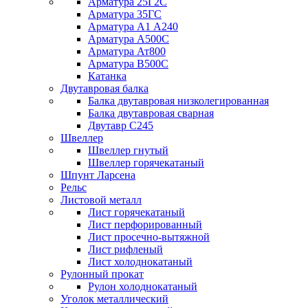
Арматура 25Г2С
Арматура 35ГС
Арматура А1 А240
Арматура А500С
Арматура Ат800
Арматура В500С
Катанка
Двутавровая балка
Балка двутавровая низколегированная
Балка двутавровая сварная
Двутавр С245
Швеллер
Швеллер гнутый
Швеллер горячекатаный
Шпунт Ларсена
Рельс
Листовой металл
Лист горячекатаный
Лист перфорированный
Лист просечно-вытяжной
Лист рифленый
Лист холоднокатаный
Рулонный прокат
Рулон холоднокатаный
Уголок металлический