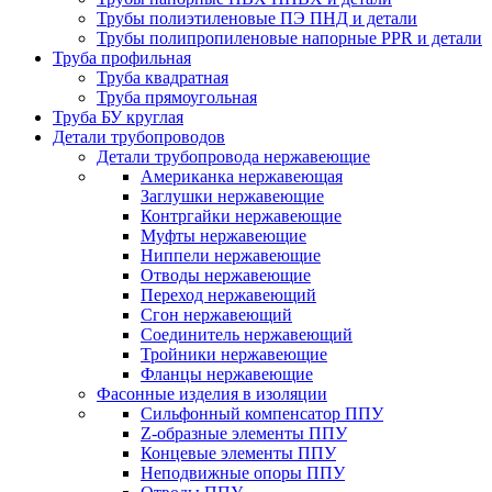
Трубы полиэтиленовые ПЭ ПНД и детали
Трубы полипропиленовые напорные PPR и детали
Труба профильная
Труба квадратная
Труба прямоугольная
Труба БУ круглая
Детали трубопроводов
Детали трубопровода нержавеющие
Американка нержавеющая
Заглушки нержавеющие
Контргайки нержавеющие
Муфты нержавеющие
Ниппели нержавеющие
Отводы нержавеющие
Переход нержавеющий
Сгон нержавеющий
Соединитель нержавеющий
Тройники нержавеющие
Фланцы нержавеющие
Фасонные изделия в изоляции
Cильфонный компенсатор ППУ
Z-образные элементы ППУ
Концевые элементы ППУ
Неподвижные опоры ППУ