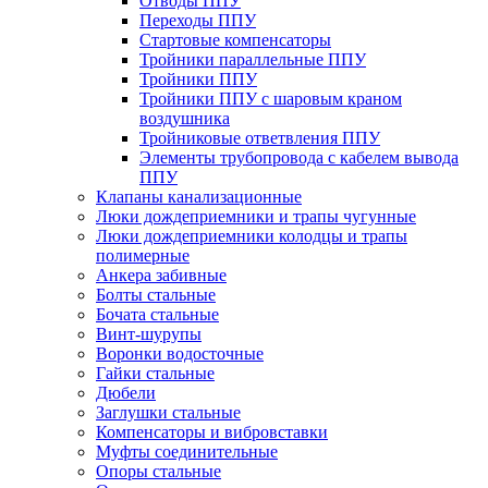
Отводы ППУ
Переходы ППУ
Стартовые компенсаторы
Тройники параллельные ППУ
Тройники ППУ
Тройники ППУ с шаровым краном
воздушника
Тройниковые ответвления ППУ
Элементы трубопровода с кабелем вывода
ППУ
Клапаны канализационные
Люки дождеприемники и трапы чугунные
Люки дождеприемники колодцы и трапы
полимерные
Анкера забивные
Болты стальные
Бочата стальные
Винт-шурупы
Воронки водосточные
Гайки стальные
Дюбели
Заглушки стальные
Компенсаторы и вибровставки
Муфты соединительные
Опоры стальные