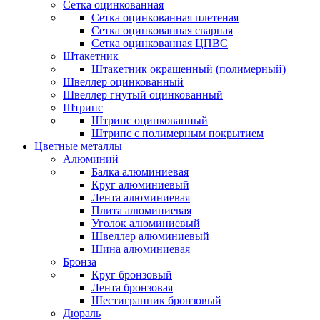
Сетка оцинкованная
Сетка оцинкованная плетеная
Сетка оцинкованная сварная
Сетка оцинкованная ЦПВС
Штакетник
Штакетник окрашенный (полимерный)
Швеллер оцинкованный
Швеллер гнутый оцинкованный
Штрипс
Штрипс оцинкованный
Штрипс с полимерным покрытием
Цветные металлы
Алюминий
Балка алюминиевая
Круг алюминиевый
Лента алюминиевая
Плита алюминиевая
Уголок алюминиевый
Швеллер алюминиевый
Шина алюминиевая
Бронза
Круг бронзовый
Лента бронзовая
Шестигранник бронзовый
Дюраль