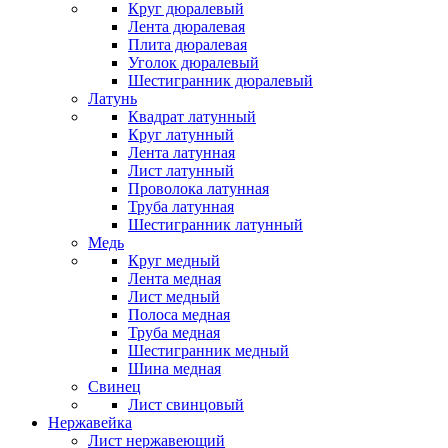
Круг дюралевый
Лента дюралевая
Плита дюралевая
Уголок дюралевый
Шестигранник дюралевый
Латунь
Квадрат латунный
Круг латунный
Лента латунная
Лист латунный
Проволока латунная
Труба латунная
Шестигранник латунный
Медь
Круг медный
Лента медная
Лист медный
Полоса медная
Труба медная
Шестигранник медный
Шина медная
Свинец
Лист свинцовый
Нержавейка
Лист нержавеющий