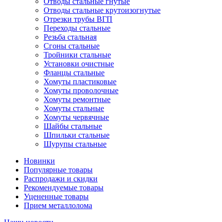
Отводы стальные гнутые
Отводы стальные крутоизогнутые
Отрезки трубы ВГП
Переходы стальные
Резьба стальная
Сгоны стальные
Тройники стальные
Установки очистные
Фланцы стальные
Хомуты пластиковые
Хомуты проволочные
Хомуты ремонтные
Хомуты стальные
Хомуты червячные
Шайбы стальные
Шпильки стальные
Шурупы стальные
Новинки
Популярные товары
Распродажи и скидки
Рекомендуемые товары
Уцененные товары
Прием металлолома