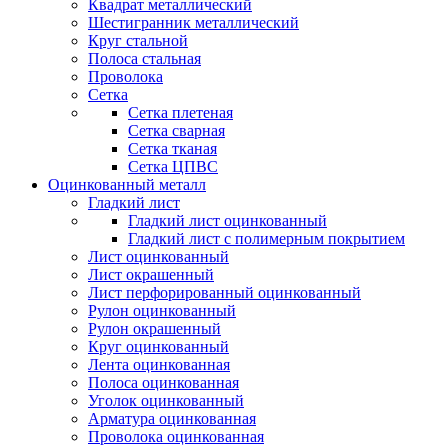
Квадрат металлический
Шестигранник металлический
Круг стальной
Полоса стальная
Проволока
Сетка
Сетка плетеная
Сетка сварная
Сетка тканая
Сетка ЦПВС
Оцинкованный металл
Гладкий лист
Гладкий лист оцинкованный
Гладкий лист с полимерным покрытием
Лист оцинкованный
Лист окрашенный
Лист перфорированный оцинкованный
Рулон оцинкованный
Рулон окрашенный
Круг оцинкованный
Лента оцинкованная
Полоса оцинкованная
Уголок оцинкованный
Арматура оцинкованная
Проволока оцинкованная