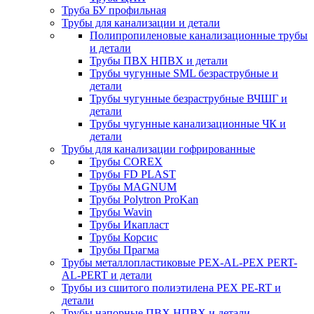
Труба БУ профильная
Трубы для канализации и детали
Полипропиленовые канализационные трубы
и детали
Трубы ПВХ НПВХ и детали
Трубы чугунные SML безраструбные и
детали
Трубы чугунные безраструбные ВЧШГ и
детали
Трубы чугунные канализационные ЧК и
детали
Трубы для канализации гофрированные
Трубы COREX
Трубы FD PLAST
Трубы MAGNUM
Трубы Polytron ProKan
Трубы Wavin
Трубы Икапласт
Трубы Корсис
Трубы Прагма
Трубы металлопластиковые PEX-AL-PEX PERT-
AL-PERT и детали
Трубы из сшитого полиэтилена PEX PE-RT и
детали
Трубы напорные ПВХ НПВХ и детали